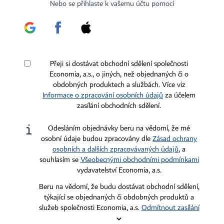
Certifikováno
Sledujte nás
Nebo se přihlaste k vašemu účtu pomocí
Stáhněte si aplikaci HN
Přeji si dostávat obchodní sdělení společnosti
Economia, a.s., o jiných, než objednaných či o
obdobných produktech a službách. Více viz
Informace o zpracování osobních údajů
za účelem
zasílání obchodních sdělení.
Kontakty
Ochrana osobních údajů
Tiráž redakce HN
Prohlášení o cookies
Odesláním objednávky beru na vědomí, že mé
Economia
Nastavení soukromí
osobní údaje budou zpracovány dle
Zásad ochrany
osobních a dalších zpracovávaných údajů
, a
Kariéra v HN
Všeobecné smluvní podmínky
souhlasím se
Všeobecnými obchodními podmínkami
Ceník inzerce
vydavatelství Economia, a.s.
Beru na vědomí, že budu dostávat obchodní sdělení,
Koupit / darovat předplatné
týkající se objednaných či obdobných produktů a
služeb společnosti Economia, a.s.
Odmítnout zasílání
Eventy