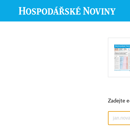
Zadejte e
©
1996-2026
Economia, a.s.
Hospodářské noviny (print) ISSN 0862-9587
Hospodářské noviny (online) ISSN 2787-950X