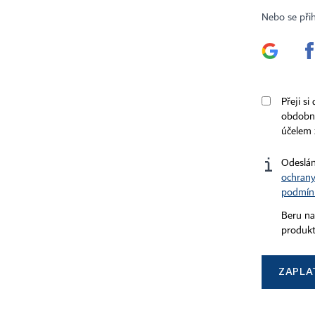
Nebo se při
Certifikováno
Sledujte nás
Stáhněte si aplikaci HN
Přeji si
obdobný
účelem 
Odeslán
ochrany
podmín
Beru na
produkt
ZAPLA