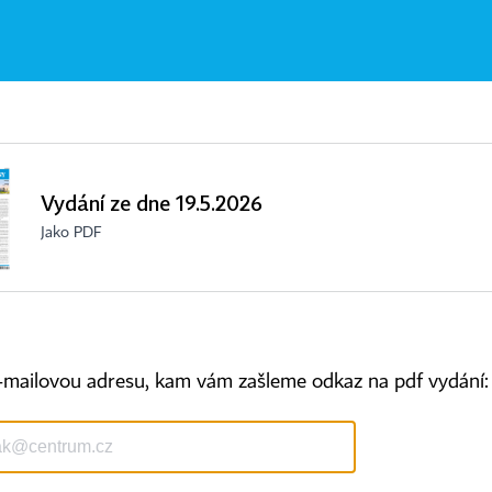
Vydání ze dne 19.5.2026
Jako PDF
-mailovou adresu, kam vám zašleme odkaz na pdf vydání:
Kontakty
Ochrana osobních údajů
Tiráž redakce HN
Prohlášení o cookies
Economia
Nastavení soukromí