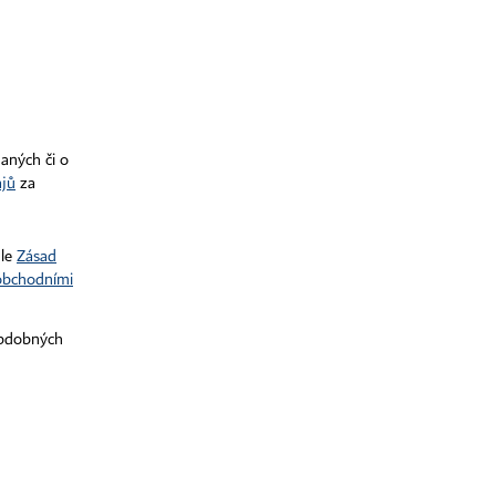
RSS kanály
je zakázáno jakékoli užití částí nebo celku díla,
bo elektronickým, v českém nebo jiném jazyce.
účely automatizované analýzy textů nebo dat
naných či o
ajů
za
dle
Zásad
obchodními
obdobných