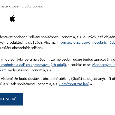
Kariéra v HN
Všeobecné smluvní podmínky
hlaste k vašemu účtu pomocí
Ceník inzerce
Autorská práva vykonává vydavatel. Bez písemného svolení vydavatele 
zejména rozmnožování a šíření jakýmkoli způsobem, mechanickým ne
Bez souhlasu vydavatele je zakázáno též rozmnožování obsahu pro 
 dostávat obchodní sdělení společnosti Economia, a.s., o jiných, než objed
podle ustanovení § 39c autorského zákona.
ch produktech a službách. Více viz
Informace o zpracování osobních úd
zasílání obchodních sdělení.
ím objednávky beru na vědomí, že mé osobní údaje budou zpracovány 
 osobních a dalších zpracovávaných údajů
, a souhlasím se
Všeobecnými 
kami
vydavatelství Economia, a.s.
 vědomí, že budu dostávat obchodní sdělení, týkající se objednaných či 
ů a služeb společnosti Economia, a.s.
Odmítnout zasílání
TIT
50
KČ