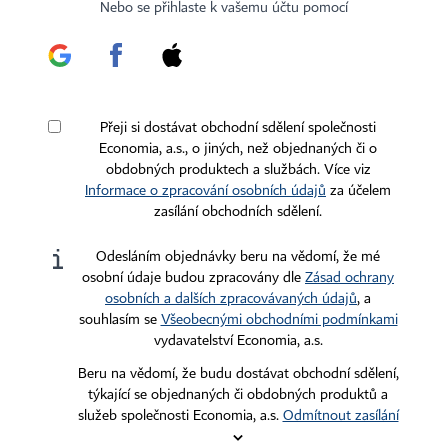
Certifikováno
Sledujte nás
Nebo se přihlaste k vašemu účtu pomocí
Stáhněte si aplikaci HN
Přeji si dostávat obchodní sdělení společnosti
Economia, a.s., o jiných, než objednaných či o
obdobných produktech a službách. Více viz
Informace o zpracování osobních údajů
za účelem
zasílání obchodních sdělení.
Kontakty
Ochrana osobních údajů
Tiráž redakce HN
Prohlášení o cookies
Odesláním objednávky beru na vědomí, že mé
Economia
Nastavení soukromí
osobní údaje budou zpracovány dle
Zásad ochrany
osobních a dalších zpracovávaných údajů
, a
Kariéra v HN
Všeobecné smluvní podmínky
souhlasím se
Všeobecnými obchodními podmínkami
Ceník inzerce
vydavatelství Economia, a.s.
Beru na vědomí, že budu dostávat obchodní sdělení,
Koupit / darovat předplatné
týkající se objednaných či obdobných produktů a
služeb společnosti Economia, a.s.
Odmítnout zasílání
Eventy