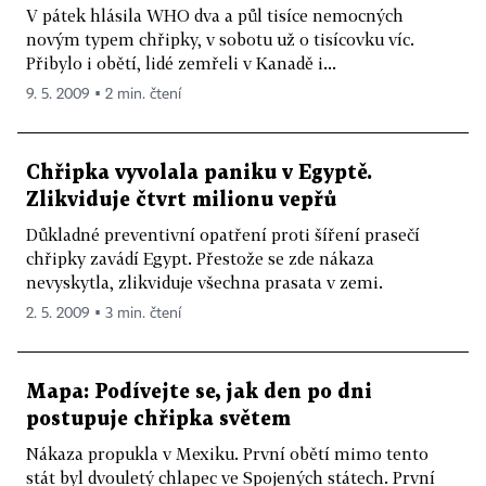
V pátek hlásila WHO dva a půl tisíce nemocných
novým typem chřipky, v sobotu už o tisícovku víc.
Přibylo i obětí, lidé zemřeli v Kanadě i...
9. 5. 2009 ▪ 2 min. čtení
Chřipka vyvolala paniku v Egyptě.
Zlikviduje čtvrt milionu vepřů
Důkladné preventivní opatření proti šíření prasečí
chřipky zavádí Egypt. Přestože se zde nákaza
nevyskytla, zlikviduje všechna prasata v zemi.
2. 5. 2009 ▪ 3 min. čtení
Mapa: Podívejte se, jak den po dni
postupuje chřipka světem
Nákaza propukla v Mexiku. První obětí mimo tento
stát byl dvouletý chlapec ve Spojených státech. První