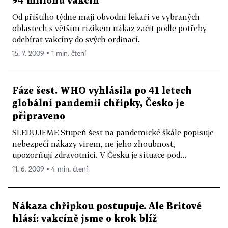
94 milionů vakcín
Od příštího týdne mají obvodní lékaři ve vybraných
oblastech s větším rizikem nákaz začít podle potřeby
odebírat vakcíny do svých ordinací.
15. 7. 2009 ▪ 1 min. čtení
Fáze šest. WHO vyhlásila po 41 letech
globální pandemii chřipky, Česko je
připraveno
SLEDUJEME Stupeň šest na pandemické škále popisuje
nebezpečí nákazy virem, ne jeho zhoubnost,
upozorňují zdravotníci. V Česku je situace pod...
11. 6. 2009 ▪ 4 min. čtení
Nákaza chřipkou postupuje. Ale Britové
hlásí: vakcíně jsme o krok blíž