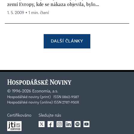
zemí Evropy, kde se nákaza objevila, bylo...
1. 5. 2009 ▪ 1 min. čtení
DALŠÍ ČLÁNKY
©
1996-2026
Economia, a.s.
Hospodářské noviny (print) ISSN 0862-9587
Hospodářské noviny (online) ISSN 2787-950X
Certifikováno
Sledujte nás