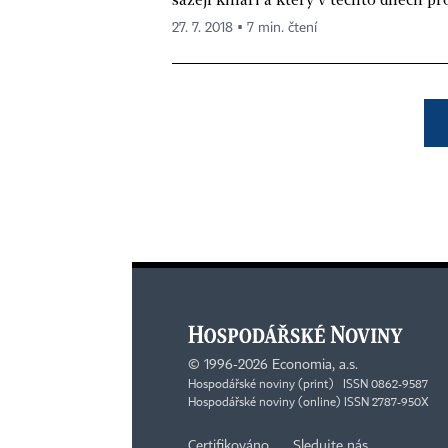
27. 7. 2018 ▪ 7 min. čtení
©
1996-2026
Economia, a.s.
Hospodářské noviny (print) ISSN 0862-9587
Hospodářské noviny (online) ISSN 2787-950X
Certifikováno
Sledujte nás