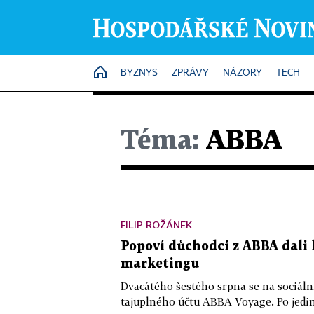
HOME
BYZNYS
ZPRÁVY
NÁZORY
TECH
Téma:
ABBA
FILIP ROŽÁNEK
Popoví důchodci z ABBA dali 
marketingu
Dvacátého šestého srpna se na sociální
tajuplného účtu ABBA Voyage. Po jediné