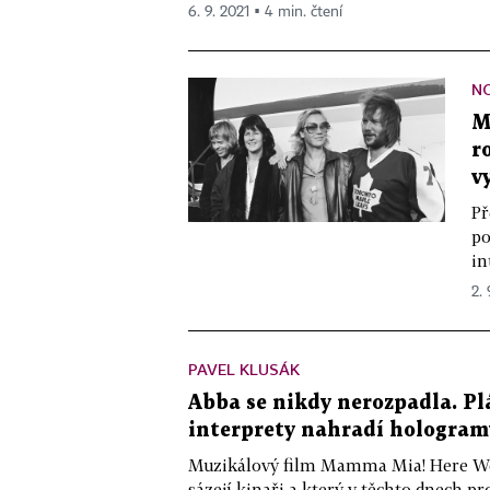
6. 9. 2021 ▪ 4 min. čtení
NO
M
r
v
Př
po
in
2. 
PAVEL KLUSÁK
Abba se nikdy nerozpadla. Pl
interprety nahradí hologramy
Muzikálový film Mamma Mia! Here We G
sázejí kinaři a který v těchto dnech pro