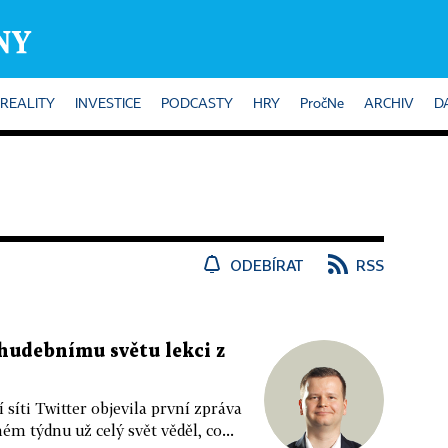
REALITY
INVESTICE
PODCASTY
HRY
PročNe
ARCHIV
D
ODEBÍRAT
RSS
hudebnímu světu lekci z
 síti Twitter objevila první zpráva
m týdnu už celý svět věděl, co...