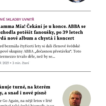
VÉ SKLADBY UVNITŘ
amma Mia! Čekání je u konce. ABBA se
ozhodla potěšit fanoušky, po 39 letech
ydá nové album a chystá i koncert
ed bezmála čtyřiceti lety si dali členové švédské
pové skupiny ABBA „dočasnou přestávku“. Toto
termezzo trvalo déle, než by se...
9. 2021 ▪ 3 min. čtení
ánuje turné, na kterém
, a snad i nové písně
o Again, na nějž letos v létě
mítají také české biografy, je ve...