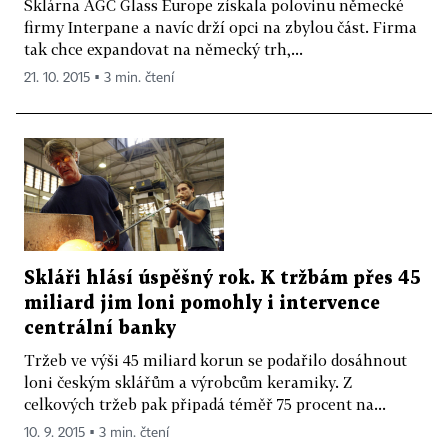
Sklárna AGC Glass Europe získala polovinu německé
firmy Interpane a navíc drží opci na zbylou část. Firma
tak chce expandovat na německý trh,...
21. 10. 2015 ▪ 3 min. čtení
Skláři hlásí úspěšný rok. K tržbám přes 45
miliard jim loni pomohly i intervence
centrální banky
Tržeb ve výši 45 miliard korun se podařilo dosáhnout
loni českým sklářům a výrobcům keramiky. Z
celkových tržeb pak připadá téměř 75 procent na...
10. 9. 2015 ▪ 3 min. čtení