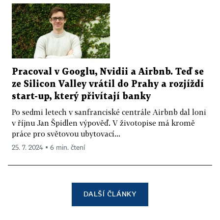
Pracoval v Googlu, Nvidii a Airbnb. Teď se
ze Silicon Valley vrátil do Prahy a rozjíždí
start-up, který přivítají banky
Po sedmi letech v sanfranciské centrále Airbnb dal loni
v říjnu Jan Špidlen výpověď. V životopise má kromě
práce pro světovou ubytovací...
25. 7. 2024 ▪ 6 min. čtení
DALŠÍ ČLÁNKY