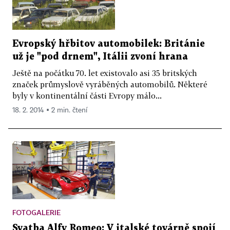
Evropský hřbitov automobilek: Británie
už je "pod drnem", Itálii zvoní hrana
Ještě na počátku 70. let existovalo asi 35 britských
značek průmyslově vyráběných automobilů. Některé
byly v kontinentální části Evropy málo...
18. 2. 2014 ▪ 2 min. čtení
FOTOGALERIE
Svatba Alfy Romeo: V italské továrně spojí