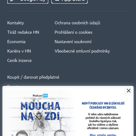
Kontakty
Ochrana osobních údajů
Tiráž redakce HN
Prohlášení o cookies
Economia
Nastavení soukromí
Kariéra v HN
Všeobecné smluvní podmínky
Ceník inzerce
Koupit / darovat předplatné
Eventy
×
Newslettery
RSS kanály
Autorská práva vykonává vydavatel. Bez písemného svolení vydavatele je
zakázáno jakékoli užití částí nebo celku díla, zejména rozmnožování a šíření