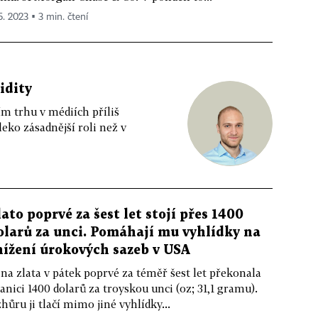
5. 2023 ▪ 3 min. čtení
idity
m trhu v médiích příliš
leko zásadnější roli než v
lato poprvé za šest let stojí přes 1400
olarů za unci. Pomáhají mu vyhlídky na
nížení úrokových sazeb v USA
na zlata v pátek poprvé za téměř šest let překonala
anici 1400 dolarů za troyskou unci (oz; 31,1 gramu).
hůru ji tlačí mimo jiné vyhlídky...