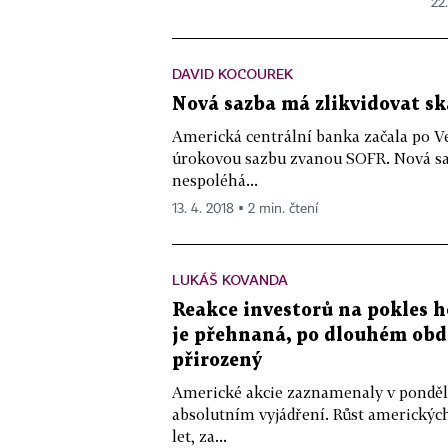
22.
DAVID KOCOUREK
Nová sazba má zlikvidovat s
Americká centrální banka začala po V
úrokovou sazbu zvanou SOFR. Nová saz
nespoléhá...
13. 4. 2018 ▪ 2 min. čtení
LUKÁŠ KOVANDA
Reakce investorů na pokles 
je přehnaná, po dlouhém obdo
přirozený
Americké akcie zaznamenaly v ponděl
absolutním vyjádření. Růst amerických
let, za...