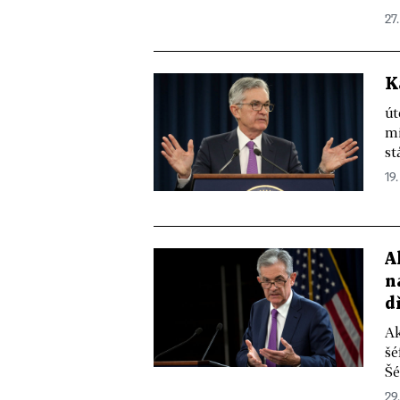
27.
K
út
mi
st
19.
A
n
d
Ak
šé
Šé
29.