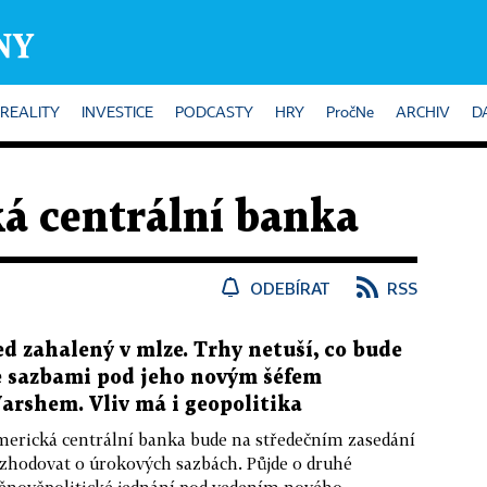
REALITY
INVESTICE
PODCASTY
HRY
PročNe
ARCHIV
D
á centrální banka
ODEBÍRAT
RSS
ed zahalený v mlze. Trhy netuší, co bude
e sazbami pod jeho novým šéfem
arshem. Vliv má i geopolitika
erická centrální banka bude na středečním zasedání
zhodovat o úrokových sazbách. Půjde o druhé