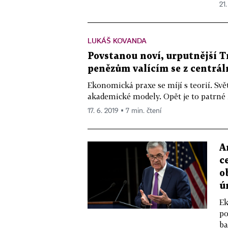
21.
LUKÁŠ KOVANDA
Povstanou noví, urputnější T
penězům valícím se z centrá
Ekonomická praxe se míjí s teorií. Svět
akademické modely. Opět je to patrné z
17. 6. 2019 ▪ 7 min. čtení
A
c
o
ú
Ek
po
ba