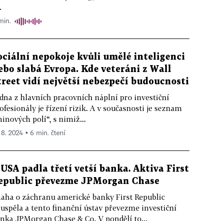
.
min.
ociální nepokoje kvůli umělé inteligenci
ebo slabá Evropa. Kde veteráni z Wall
treet vidí největší nebezpečí budoucnosti
dna z hlavních pracovních náplní pro investiční
ofesionály je řízení rizik. A v současnosti je seznam
inových polí“, s nimiž...
. 8. 2024 ▪ 6 min. čtení
 USA padla třetí vetší banka. Aktiva First
epublic převezme JPMorgan Chase
aha o záchranu americké banky First Republic
uspěla a tento finanční ústav převezme investiční
nka JPMorgan Chase & Co. V pondělí to...