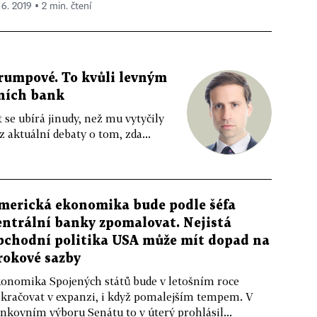
 6. 2019 ▪ 2 min. čtení
rumpové. To kvůli levným
lních bank
 se ubírá jinudy, než mu vytyčily
 aktuální debaty o tom, zda...
merická ekonomika bude podle šéfa
entrální banky zpomalovat. Nejistá
bchodní politika USA může mít dopad na
rokové sazby
onomika Spojených států bude v letošním roce
kračovat v expanzi, i když pomalejším tempem. V
nkovním výboru Senátu to v úterý prohlásil...