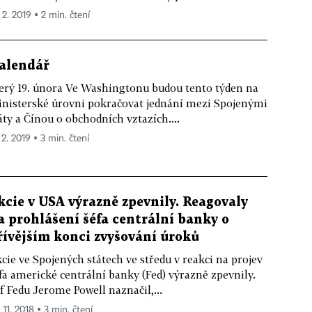
 2. 2019 ▪ 2 min. čtení
alendář
erý 19. února Ve Washingtonu budou tento týden na
nisterské úrovni pokračovat jednání mezi Spojenými
áty a Čínou o obchodních vztazích....
 2. 2019 ▪ 3 min. čtení
kcie v USA výrazně zpevnily. Reagovaly
a prohlášení šéfa centrální banky o
řívějším konci zvyšování úroků
cie ve Spojených státech ve středu v reakci na projev
fa americké centrální banky (Fed) výrazně zpevnily.
f Fedu Jerome Powell naznačil,...
 11. 2018 ▪ 3 min. čtení