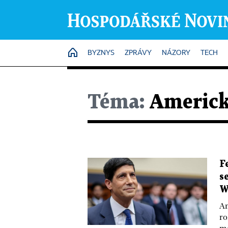
HOME
BYZNYS
ZPRÁVY
NÁZORY
TECH
Téma:
Americk
F
s
W
Am
ro