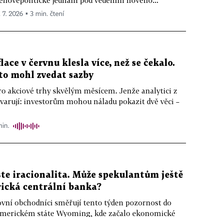
nověpolitické jednání pod vedením nového...
. 7. 2026 ▪ 3 min. čtení
ace v červnu klesla více, než se čekalo.
sto mohl zvedat sazby
o akciové trhy skvělým měsícem. Jenže analytici z
varují: investorům mohou náladu pokazit dvě věci –
min.
ste iracionalita. Může spekulantům ještě
ická centrální banka?
ovní obchodníci směřují tento týden pozornost do
americkém státe Wyoming, kde začalo ekonomické