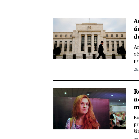
A
ú
d
Am
oč
pr
26
R
n
m
Ru
pr
ši