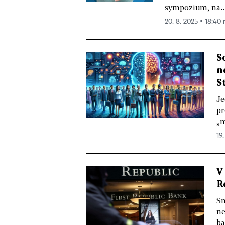
sympozium, na..
20. 8. 2025 ▪ 18:40 
S
n
S
Je
pr
„m
19
V
R
Sn
ne
ba