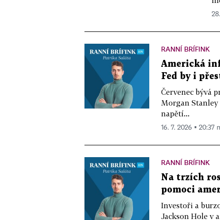
mě
28
RANNÍ BRÍFINK
Americká infl
Fed by i pře
Červenec bývá pr
Morgan Stanley 
napětí...
16. 7. 2026 ▪ 20:37 
RANNÍ BRÍFINK
Na trzích ro
pomoci amer
Investoři a burz
Jackson Hole v 