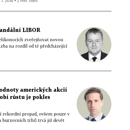
 7. 2018 ▪ 2 min. čtení
kandální LIBOR
elikonocích zveřejňovat novou
ba na rozdíl od té předcházející
hodnoty amerických akcií
bí růstu je pokles
í rekordní propad, ovšem pouze v
 burzovních trhů trvá již devět