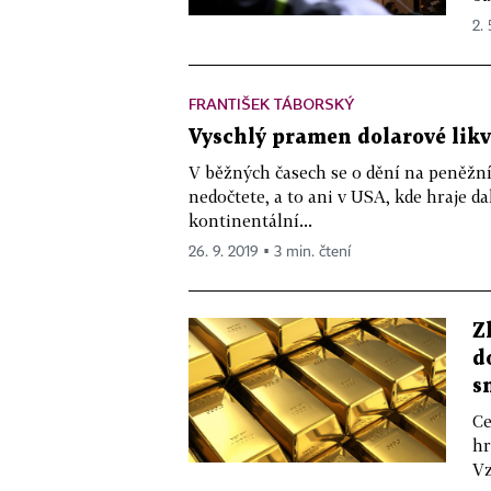
2. 
FRANTIŠEK TÁBORSKÝ
Vyschlý pramen dolarové likv
V běžných časech se o dění na peněžní
nedočtete, a to ani v USA, kde hraje da
kontinentální...
26. 9. 2019 ▪ 3 min. čtení
Z
d
s
Ce
hr
Vz