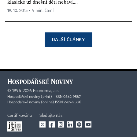
klasické už dnešní děti nebaví....
19. 10. 2015 ▪ 4 min. čtení
DALŠÍ ČLÁNKY
©
1996-2026
Economia, a.s.
Hospodářské noviny (print) ISSN 0862-9587
Hospodářské noviny (online) ISSN 2787-950X
Certifikováno
Sledujte nás