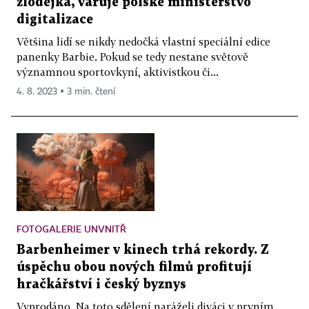
zlodějka, varuje polské ministerstvo
digitalizace
Většina lidí se nikdy nedočká vlastní speciální edice
panenky Barbie. Pokud se tedy nestane světově
významnou sportovkyní, aktivistkou či...
4. 8. 2023 ▪ 3 min. čtení
FOTOGALERIE UNVNITŘ
Barbenheimer v kinech trhá rekordy. Z
úspěchu obou nových filmů profitují
hračkářství i český byznys
Vyprodáno. Na toto sdělení naráželi diváci v prvním