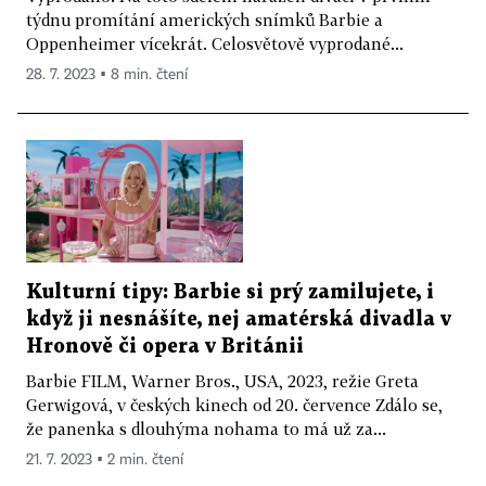
týdnu promítání amerických snímků Barbie a
Oppenheimer vícekrát. Celosvětově vyprodané...
28. 7. 2023 ▪ 8 min. čtení
Kulturní tipy: Barbie si prý zamilujete, i
když ji nesnášíte, nej amatérská divadla v
Hronově či opera v Británii
Barbie FILM, Warner Bros., USA, 2023, režie Greta
Gerwigová, v českých kinech od 20. července Zdálo se,
že panenka s dlouhýma nohama to má už za...
21. 7. 2023 ▪ 2 min. čtení