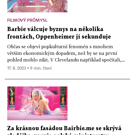
FILMOVÝ PRŮMYSL
Barbie válcuje byznys na několika
frontách, Oppenheimer jí sekunduje
Občas se objeví popkulturní fenomén s mnohem
větším ekonomickým dopadem, než by se na první
pohled mohlo zdát. V Clevelandu například spočítali,...
17. 8. 2023 ▪ 9 min. čtení
Za krásnou fasádou Bairbie.me se skrývá