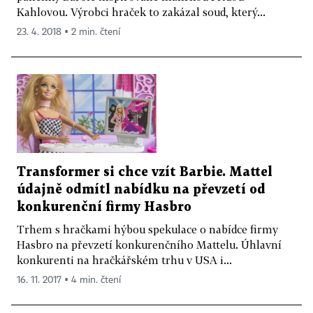
Kahlovou. Výrobci hraček to zakázal soud, který...
23. 4. 2018 ▪ 2 min. čtení
Transformer si chce vzít Barbie. Mattel
údajně odmítl nabídku na převzetí od
konkurenční firmy Hasbro
Trhem s hračkami hýbou spekulace o nabídce firmy
Hasbro na převzetí konkurenčního Mattelu. Úhlavní
konkurenti na hračkářském trhu v USA i...
16. 11. 2017 ▪ 4 min. čtení