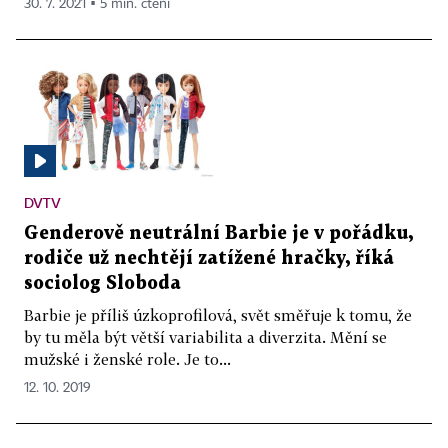
30. 7. 2021 ▪ 5 min. čtení
DVTV
Genderově neutrální Barbie je v pořádku,
rodiče už nechtějí zatížené hračky, říká
sociolog Sloboda
Barbie je příliš úzkoprofilová, svět směřuje k tomu, že
by tu měla být větší variabilita a diverzita. Mění se
mužské i ženské role. Je to...
12. 10. 2019