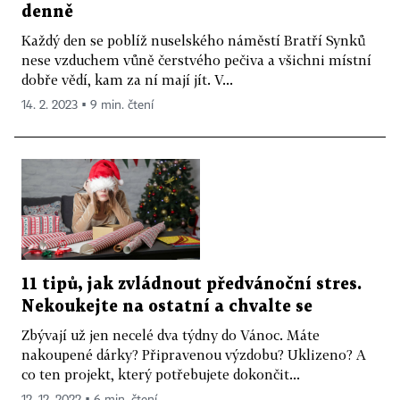
denně
Každý den se poblíž nuselského náměstí Bratří Synků
nese vzduchem vůně čerstvého pečiva a všichni místní
dobře vědí, kam za ní mají jít. V...
14. 2. 2023 ▪ 9 min. čtení
11 tipů, jak zvládnout předvánoční stres.
Nekoukejte na ostatní a chvalte se
Zbývají už jen necelé dva týdny do Vánoc. Máte
nakoupené dárky? Připravenou výzdobu? Uklizeno? A
co ten projekt, který potřebujete dokončit...
12. 12. 2022 ▪ 6 min. čtení