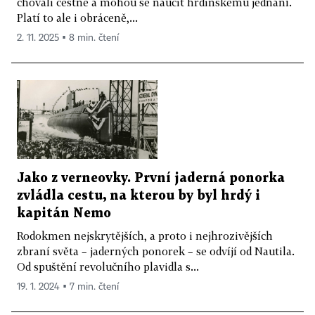
chovali čestně a mohou se naučit hrdinskému jednání.
Platí to ale i obráceně,...
2. 11. 2025 ▪ 8 min. čtení
Jako z verneovky. První jaderná ponorka
zvládla cestu, na kterou by byl hrdý i
kapitán Nemo
Rodokmen nejskrytějších, a proto i nejhrozivějších
zbraní světa – jaderných ponorek – se odvíjí od Nautila.
Od spuštění revolučního plavidla s...
19. 1. 2024 ▪ 7 min. čtení