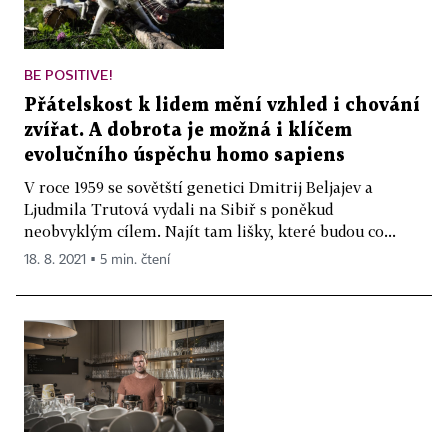
BE POSITIVE!
Přátelskost k lidem mění vzhled i chování
zvířat. A dobrota je možná i klíčem
evolučního úspěchu homo sapiens
V roce 1959 se sovětští genetici Dmitrij Beljajev a
Ljudmila Trutová vydali na Sibiř s poněkud
neobvyklým cílem. Najít tam lišky, které budou co...
18. 8. 2021 ▪ 5 min. čtení