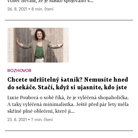
vůbec nevadí, že je Rusko spojováno s...
26. 8. 2021 ▪ 8 min. čtení
ROZHOVOR
Chcete udržitelný šatník? Nemusíte hned
do sekáče. Stačí, když si ujasníte, kdo jste
Lucie Poubová o sobě říká, že je vyléčená shopaholička.
A taky vyléčená minimalistka. Ještě před pár lety měla
skříně plné oblečení, které ji...
23. 8. 2021 ▪ 7 min. čtení