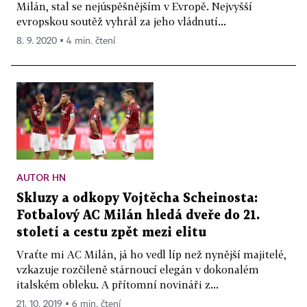
Milán, stal se nejúspěšnějším v Evropě. Nejvyšší
evropskou soutěž vyhrál za jeho vládnutí...
8. 9. 2020 ▪ 4 min. čtení
AUTOR HN
Skluzy a odkopy Vojtěcha Scheinosta:
Fotbalový AC Milán hledá dveře do 21.
století a cestu zpět mezi elitu
Vraťte mi AC Milán, já ho vedl líp než nynější majitelé,
vzkazuje rozčileně stárnoucí elegán v dokonalém
italském obleku. A přítomní novináři z...
21. 10. 2019 ▪ 6 min. čtení