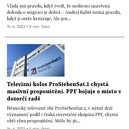
Vláda má pravdu, když tvrdí, že nedávno uzavřená
dohoda o migraci je dobrá – Andrej Babiš nemá pravdu,
když ji ostře kritizuje. Ale jen...
15. 6. 2023 ▪ 8 min. čtení
Televizní kolos ProSiebenSat.1 chystá
masivní propouštění. PPF bojuje o místo v
dozorčí radě
Německý televizní obr ProSiebenSat.1, v němž drží
významný podíl i česká investiční skupina PPF, chystá
obří vlnu propouštění. Mělo by jít...
16. 6. 2023 ▪ 5 min. čtení