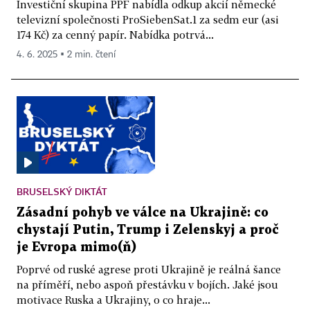
Investiční skupina PPF nabídla odkup akcií německé
televizní společnosti ProSiebenSat.1 za sedm eur (asi
174 Kč) za cenný papír. Nabídka potrvá...
4. 6. 2025 ▪ 2 min. čtení
BRUSELSKÝ DIKTÁT
Zásadní pohyb ve válce na Ukrajině: co
chystají Putin, Trump i Zelenskyj a proč
je Evropa mimo(ň)
Poprvé od ruské agrese proti Ukrajině je reálná šance
na příměří, nebo aspoň přestávku v bojích. Jaké jsou
motivace Ruska a Ukrajiny, o co hraje...