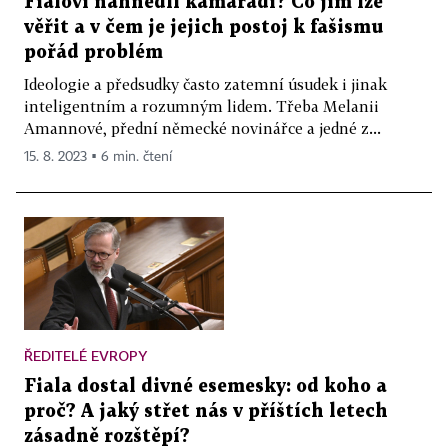
Fialovi nahnědlí kamarádi? Co jim lze
věřit a v čem je jejich postoj k fašismu
pořád problém
Ideologie a předsudky často zatemní úsudek i jinak
inteligentním a rozumným lidem. Třeba Melanii
Amannové, přední německé novinářce a jedné z...
15. 8. 2023 ▪ 6 min. čtení
ŘEDITELÉ EVROPY
Fiala dostal divné esemesky: od koho a
proč? A jaký střet nás v příštích letech
zásadně rozštěpí?