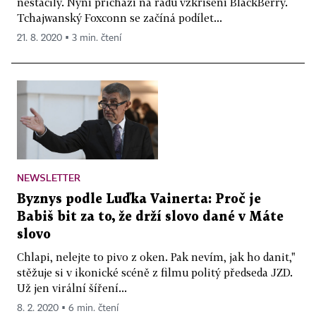
nestačily. Nyní přichází na řadu vzkříšení BlackBerry.
Tchajwanský Foxconn se začíná podílet...
21. 8. 2020 ▪ 3 min. čtení
NEWSLETTER
Byznys podle Luďka Vainerta: Proč je
Babiš bit za to, že drží slovo dané v Máte
slovo
Chlapi, nelejte to pivo z oken. Pak nevím, jak ho danit,"
stěžuje si v ikonické scéně z filmu politý předseda JZD.
Už jen virální šíření...
8. 2. 2020 ▪ 6 min. čtení