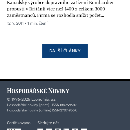
Kanadský výrobce dopravního zařízení Bombardier
propustí v Británii více než 1400 z celkem 3000
zaměstnanců. Firma se rozhodla snížit počet...
12. 7. 2011 ▪ 1 min. čtení
DALŠÍ ČLÁNKY
©
1996-2026
Economia, a.s.
Hospodářské noviny (print) ISSN 0862-9587
Hospodářské noviny (online) ISSN 2787-950X
Certifikováno
Sledujte nás