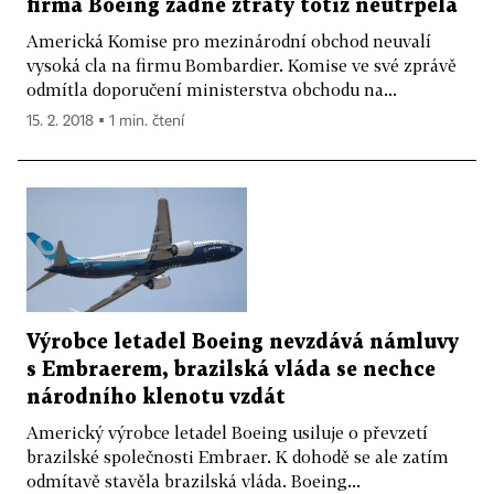
firma Boeing žádné ztráty totiž neutrpěla
Americká Komise pro mezinárodní obchod neuvalí
vysoká cla na firmu Bombardier. Komise ve své zprávě
odmítla doporučení ministerstva obchodu na...
15. 2. 2018 ▪ 1 min. čtení
Výrobce letadel Boeing nevzdává námluvy
s Embraerem, brazilská vláda se nechce
národního klenotu vzdát
Americký výrobce letadel Boeing usiluje o převzetí
brazilské společnosti Embraer. K dohodě se ale zatím
odmítavě stavěla brazilská vláda. Boeing...