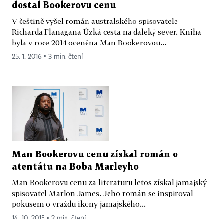
dostal Bookerovu cenu
V češtině vyšel román australského spisovatele
Richarda Flanagana Úzká cesta na daleký sever. Kniha
byla v roce 2014 oceněna Man Bookerovou...
25. 1. 2016 ▪ 3 min. čtení
Man Bookerovu cenu získal román o
atentátu na Boba Marleyho
Man Bookerovu cenu za literaturu letos získal jamajský
spisovatel Marlon James. Jeho román se inspiroval
pokusem o vraždu ikony jamajského...
14. 10. 2015 ▪ 2 min. čtení