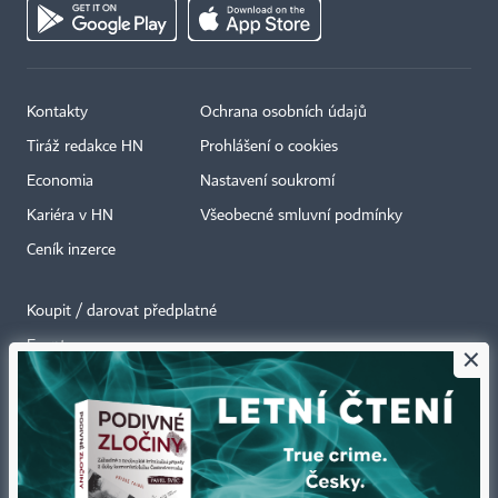
Kontakty
Ochrana osobních údajů
Tiráž redakce HN
Prohlášení o cookies
Economia
Nastavení soukromí
Kariéra v HN
Všeobecné smluvní podmínky
Ceník inzerce
Koupit / darovat předplatné
Eventy
×
Newslettery
RSS kanály
Autorská práva vykonává vydavatel. Bez písemného svolení vydavatele je