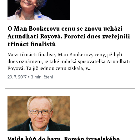
O Man Bookerovu cenu se znovu uchází
Arundhati Royová. Porotci dnes zveřejnili
třináct finalistů
Mezi třinácti finalisty Man Bookerovy ceny, již byli
dnes oznámeni, je také indická spisovatelka Arundhati
Royová. Ta již jednou cenu získala, v...
29. 7. 2017 ▪ 3 min. čtení
Vejde kůň do baru. Román izraelského