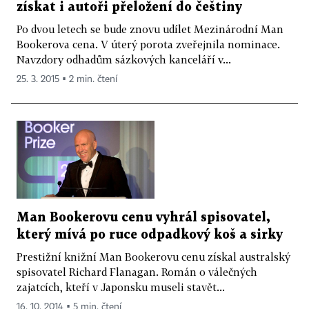
získat i autoři přeložení do češtiny
Po dvou letech se bude znovu udílet Mezinárodní Man
Bookerova cena. V úterý porota zveřejnila nominace.
Navzdory odhadům sázkových kanceláří v...
25. 3. 2015 ▪ 2 min. čtení
Man Bookerovu cenu vyhrál spisovatel,
který mívá po ruce odpadkový koš a sirky
Prestižní knižní Man Bookerovu cenu získal australský
spisovatel Richard Flanagan. Román o válečných
zajatcích, kteří v Japonsku museli stavět...
16. 10. 2014 ▪ 5 min. čtení