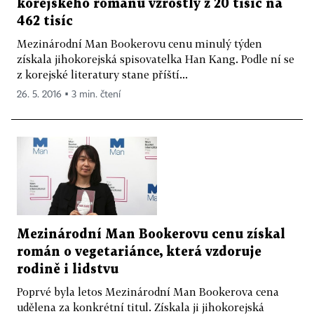
korejského románu vzrostly z 20 tisíc na
462 tisíc
Mezinárodní Man Bookerovu cenu minulý týden
získala jihokorejská spisovatelka Han Kang. Podle ní se
z korejské literatury stane příští...
26. 5. 2016 ▪ 3 min. čtení
Mezinárodní Man Bookerovu cenu získal
román o vegetariánce, která vzdoruje
rodině i lidstvu
Poprvé byla letos Mezinárodní Man Bookerova cena
udělena za konkrétní titul. Získala ji jihokorejská