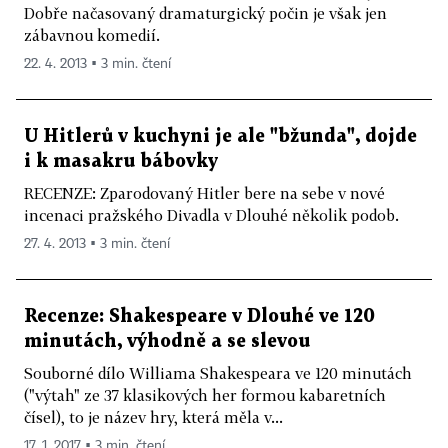
Dobře načasovaný dramaturgický počin je však jen
zábavnou komedií.
22. 4. 2013 ▪ 3 min. čtení
U Hitlerů v kuchyni je ale "bžunda", dojde
i k masakru bábovky
RECENZE: Zparodovaný Hitler bere na sebe v nové
incenaci pražského Divadla v Dlouhé několik podob.
27. 4. 2013 ▪ 3 min. čtení
Recenze: Shakespeare v Dlouhé ve 120
minutách, výhodně a se slevou
Souborné dílo Williama Shakespeara ve 120 minutách
("výtah" ze 37 klasikových her formou kabaretních
čísel), to je název hry, která měla v...
17. 1. 2017 ▪ 3 min. čtení