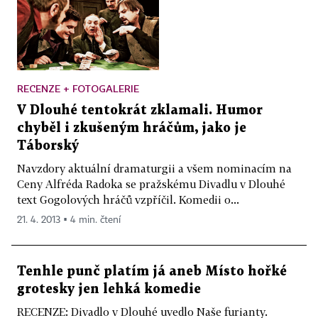
RECENZE + FOTOGALERIE
V Dlouhé tentokrát zklamali. Humor
chyběl i zkušeným hráčům, jako je
Táborský
Navzdory aktuální dramaturgii a všem nominacím na
Ceny Alfréda Radoka se pražskému Divadlu v Dlouhé
text Gogolových hráčů vzpříčil. Komedii o...
21. 4. 2013 ▪ 4 min. čtení
Tenhle punč platím já aneb Místo hořké
grotesky jen lehká komedie
RECENZE: Divadlo v Dlouhé uvedlo Naše furianty.