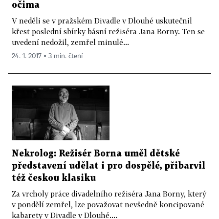
očima
V neděli se v pražském Divadle v Dlouhé uskutečnil
křest poslední sbírky básní režiséra Jana Borny. Ten se
uvedení nedožil, zemřel minulé...
24. 1. 2017 ▪ 3 min. čtení
Nekrolog: Režisér Borna uměl dětské
představení udělat i pro dospělé, přibarvil
též českou klasiku
Za vrcholy práce divadelního režiséra Jana Borny, který
v pondělí zemřel, lze považovat nevšedně koncipované
kabarety v Divadle v Dlouhé....