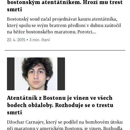
bostonským atentátníkem. Hrozí mu trest
smrti
Bostonský soud začal projednávat kauzu atentátníka,
který spolu se svým bratrem předloni v dubnu zaútočil
na běžce bostonského maratonu. Porotci...
22. 4. 2015 ▪ 3 min. čtení
Atentátník z Bostonu je vinen ve všech
bodech obžaloby. Rozhoduje se o trestu
smrti
Džochar Carnajev, který se podílel na bombovém útoku
při maratonu v americkém Bostonu, je vinen. Rozhodla