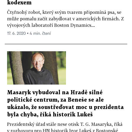
kodexem
Čtyřnohý robot, který svým tvarem připomíná psa, se
může pomalu začít zabydlovat v amerických firmách. Z
vývojových laboratoří Boston Dynamics...
17. 6. 2020 ▪ 4 min. čtení
Masaryk vybudoval na Hradě silné
politické centrum, za Beneše se ale
ukázalo, že soustřeďovat moc u prezidenta
byla chyba, říká historik Lukeš
Prezidentský úřad stále nese otisk T. G. Masaryka, říká
v rozhovoru pro HN historik Igor Lukeš z Bostonské