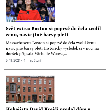
Svět extra: Boston si poprvé do čela zvolil
ženu, navíc jiné barvy pleti
Massachusetts Boston si poprvé do čela zvolil ženu,
navíc jiné barvy pleti Historický výsledek si v noci na
dnešek připsala Michelle Wuová,...
5. 11. 2021 ▪ 4 min. čtení
Hokejista David Krejčí prodal dům v