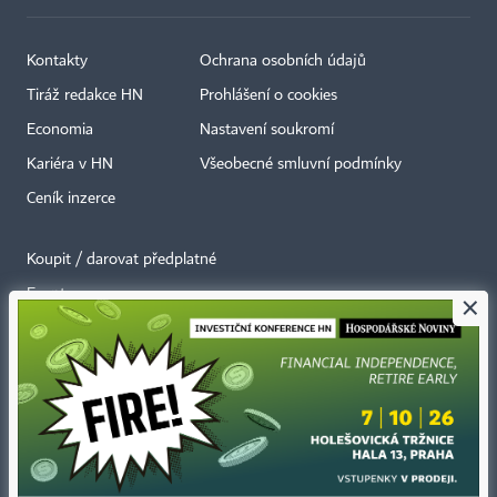
Kontakty
Ochrana osobních údajů
Tiráž redakce HN
Prohlášení o cookies
Economia
Nastavení soukromí
Kariéra v HN
Všeobecné smluvní podmínky
Ceník inzerce
Koupit / darovat předplatné
Eventy
×
Newslettery
RSS kanály
Autorská práva vykonává vydavatel. Bez písemného svolení vydavatele je
zakázáno jakékoli užití částí nebo celku díla, zejména rozmnožování a šíření
jakýmkoli způsobem, mechanickým nebo elektronickým, v českém nebo