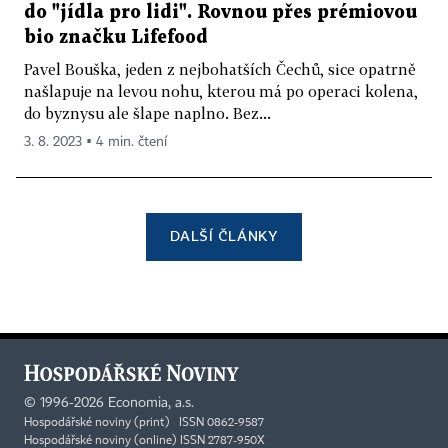
do "jídla pro lidi". Rovnou přes prémiovou
bio značku Lifefood
Pavel Bouška, jeden z nejbohatších Čechů, sice opatrně
našlapuje na levou nohu, kterou má po operaci kolena,
do byznysu ale šlape naplno. Bez...
3. 8. 2023 ▪ 4 min. čtení
DALŠÍ ČLÁNKY
©
1996-2026
Economia, a.s.
Hospodářské noviny (print) ISSN 0862-9587
Hospodářské noviny (online) ISSN 2787-950X