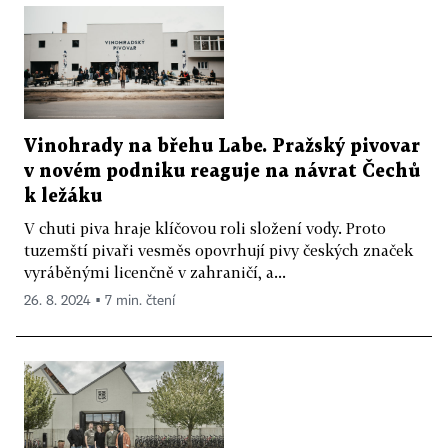
Vinohrady na břehu Labe. Pražský pivovar
v novém podniku reaguje na návrat Čechů
k ležáku
V chuti piva hraje klíčovou roli složení vody. Proto
tuzemští pivaři vesměs opovrhují pivy českých značek
vyráběnými licenčně v zahraničí, a...
26. 8. 2024 ▪ 7 min. čtení