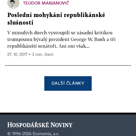
TEODOR MARJANOVIČ
Poslední mohykáni republikánské
slušnosti
V minulých dnech vystoupili se zásadní kritikou
trumpismu bývalý prezident George W. Bush a tři
republikánští senátoři. Ani oni však...
27. 10. 2017 ▪ 3 min. čtení
DALŠÍ ČLÁNKY
©
1996-2026
Economia, a.s.