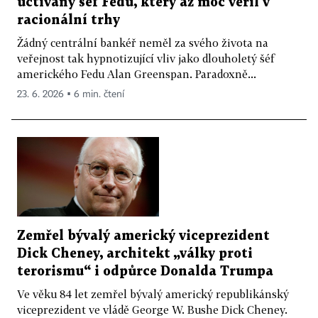
uctívaný šéf Fedu, který až moc věřil v
racionální trhy
Žádný centrální bankéř neměl za svého života na
veřejnost tak hypnotizující vliv jako dlouholetý šéf
amerického Fedu Alan Greenspan. Paradoxně...
23. 6. 2026 ▪ 6 min. čtení
Zemřel bývalý americký viceprezident
Dick Cheney, architekt „války proti
terorismu“ i odpůrce Donalda Trumpa
Ve věku 84 let zemřel bývalý americký republikánský
viceprezident ve vládě George W. Bushe Dick Cheney.