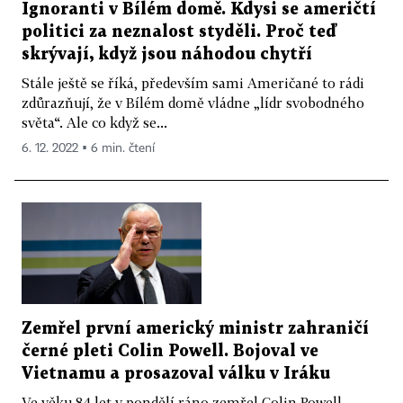
Ignoranti v Bílém domě. Kdysi se američtí
politici za neznalost styděli. Proč teď
skrývají, když jsou náhodou chytří
Stále ještě se říká, především sami Američané to rádi
zdůrazňují, že v Bílém domě vládne „lídr svobodného
světa“. Ale co když se...
6. 12. 2022 ▪ 6 min. čtení
Zemřel první americký ministr zahraničí
černé pleti Colin Powell. Bojoval ve
Vietnamu a prosazoval válku v Iráku
Ve věku 84 let v pondělí ráno zemřel Colin Powell,