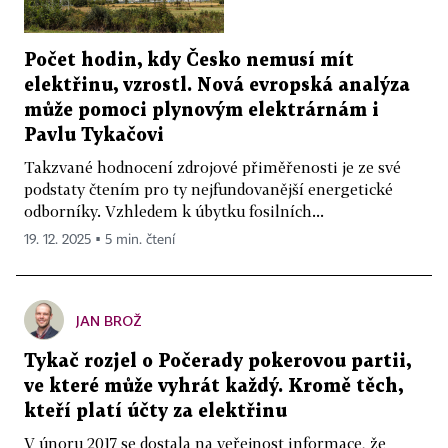
Počet hodin, kdy Česko nemusí mít
elektřinu, vzrostl. Nová evropská analýza
může pomoci plynovým elektrárnám i
Pavlu Tykačovi
Takzvané hodnocení zdrojové přiměřenosti je ze své
podstaty čtením pro ty nejfundovanější energetické
odborníky. Vzhledem k úbytku fosilních...
19. 12. 2025 ▪ 5 min. čtení
JAN BROŽ
Tykač rozjel o Počerady pokerovou partii,
ve které může vyhrát každý. Kromě těch,
kteří platí účty za elektřinu
V únoru 2017 se dostala na veřejnost informace, že