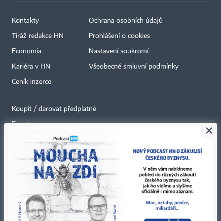
Kontakty
Ochrana osobních údajů
Tiráž redakce HN
Prohlášení o cookies
Economia
Nastavení soukromí
Kariéra v HN
Všeobecné smluvní podmínky
Ceník inzerce
Koupit / darovat předplatné
Eventy
×
Newslettery
RSS kanály
Autorská práva vykonává vydavatel. Bez písemného svolení vydavatele je
zakázáno jakékoli užití částí nebo celku díla, zejména rozmnožování a šíření
jakýmkoli způsobem, mechanickým nebo elektronickým, v českém nebo
jiném jazyce. Bez souhlasu vydavatele je zakázáno též rozmnožování