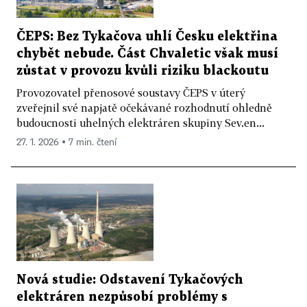
ČEPS: Bez Tykačova uhlí Česku elektřina
chybět nebude. Část Chvaletic však musí
zůstat v provozu kvůli riziku blackoutu
Provozovatel přenosové soustavy ČEPS v úterý
zveřejnil své napjatě očekávané rozhodnutí ohledně
budoucnosti uhelných elektráren skupiny Sev.en...
27. 1. 2026 ▪ 7 min. čtení
Nová studie: Odstavení Tykačových
elektráren nezpůsobí problémy s