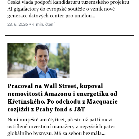
Česká vláda podpoří kandidaturu tuzemského projektu
AI gigafactory do evropské soutěže o vznik nové
generace datových center pro umělou...
23. 6. 2026 ▪ 4 min. čtení
Pracoval na Wall Street, kupoval
nemovitosti Amazonu i energetiku od
Křetínského. Po odchodu z Macquarie
rozjíždí z Prahy fond s J&T
Není mu ještě ani čtyřicet, přesto už patří mezi
ostřílené investiční manažery z nejvyšších pater
globálního byznysu. Má za sebou bezmála...