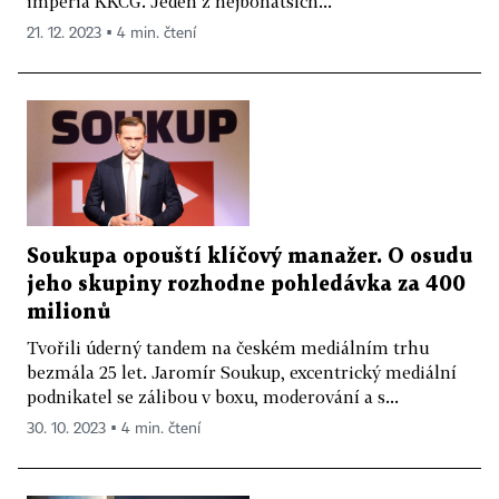
impéria KKCG. Jeden z nejbohatších...
21. 12. 2023 ▪ 4 min. čtení
Soukupa opouští klíčový manažer. O osudu
jeho skupiny rozhodne pohledávka za 400
milionů
Tvořili úderný tandem na českém mediálním trhu
bezmála 25 let. Jaromír Soukup, excentrický mediální
podnikatel se zálibou v boxu, moderování a s...
30. 10. 2023 ▪ 4 min. čtení