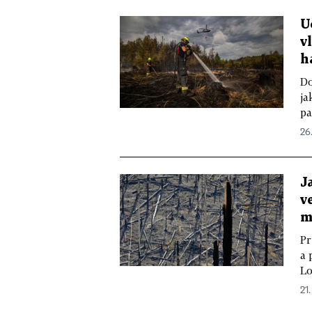
U
v
h
Do
ja
pa
26
J
v
m
Pr
a 
Lo
21