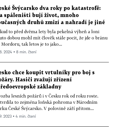
eské Švýcarsko dva roky po katastrofě:
a spáleništi bují život, mnoho
oučasných druhů zmizí a nahradí je jiné
kud to před dvěma lety byla pekelná výheň a loni
uto dobou mohl mít člověk stále pocit, že jde o bránu
 Mordoru, tak letos je to jako...
 8. 2024 ▪ 8 min. čtení
esko chce koupit vrtulníky pro boj s
ožáry. Hasiči zvažují zřízení
tředoevropské základny
ozba lesních požárů i v Česku rok od roku roste.
tvrdila to zejména loňská pohroma v Národním
rku České Švýcarsko. V polovině září přitom...
 9. 2023 ▪ 4 min. čtení