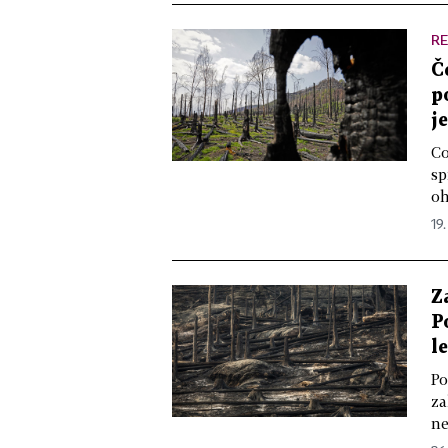
R
Č
p
j
Co
sp
oh
19.
Z
P
l
Po
za
ne