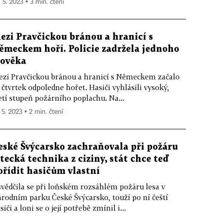
. 5. 2023 ▪ 3 min. čtení
ezi Pravčickou bránou a hranicí s
ěmeckem hoří. Policie zadržela jednoho
lověka
zi Pravčickou bránou a hranicí s Německem začalo
 čtvrtek odpoledne hořet. Hasiči vyhlásili vysoký,
etí stupeň požárního poplachu. Na...
 5. 2023 ▪ 2 min. čtení
eské Švýcarsko zachraňovala při požáru
etecká technika z ciziny, stát chce teď
ořídit hasičům vlastní
vědčila se při loňském rozsáhlém požáru lesa v
rodním parku České Švýcarsko, touží po ní čeští
siči a loni se o její potřebě zmínil i...