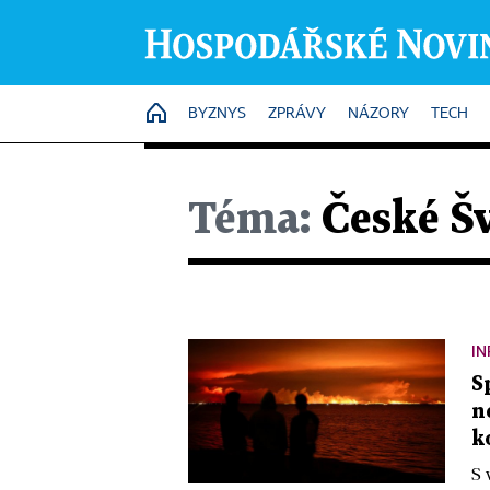
HOME
BYZNYS
ZPRÁVY
NÁZORY
TECH
Téma:
České Š
IN
S
n
k
S 