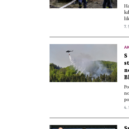
Ha
kd
li
7. 
A
S
s
n
B
Po
no
po
4.
S