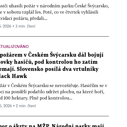
siči uhasili požár v národním parku České Švýcarsko,
e v sobotu vzplál les. Poté, co ve čtvrtek vyhlásili
kvidaci požáru, předali...
5. 2026 ▪ 3 min. čtení
KTUALIZOVÁNO
 požárem v Českém Švýcarsku dál bojují
tovky hasičů, pod kontrolou ho zatím
emají. Slovensko posílá dva vrtulníky
lack Hawk
žár v Českém Švýcarsku se nerozšiřuje. Hasičům se v
ci na pondělí podařilo udržet plochu, na které hoří,
d 100 hektary. Plně pod kontrolou...
 5. 2026 ▪ 2 min. čtení
por o škrty na MŽP. Národní parky mají