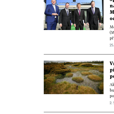
n
M
o
Mo
(M
př
25
V
p
p
Ak
bu
po
2. 