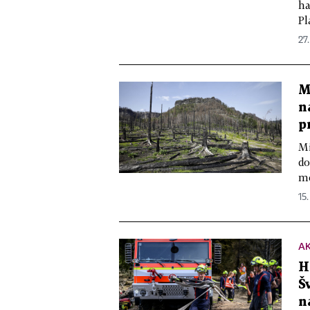
ha
Pl
27.
M
n
p
Mi
do
mě
15.
A
H
Š
n