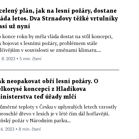
celený plán, jak na lesní požáry, dostane
láda letos. Dva Strnadovy těžké vrtulníky
así už nyní
 konce roku by měla vláda dostat na stůl koncepci,
k bojovat s lesními požáry, problémem stále
lčivějším v souvislosti se změnami klimatu....
. 8. 2023 ▪ 5 min. čtení
ak neopakovat obří lesní požáry. O
elkorysé koncepci z Hladíkova
inisterstva teď úřady mlčí
ůměrné teploty v Česku v uplynulých letech vzrostly
proschlé dřevo v lesích je v létě čím dál hořlavější.
ňský požár v Národním parku...
. 6. 2023 ▪ 8 min. čtení