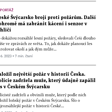
EPORTÁŽ
eské Švýcarsko brojí proti požárům. Další
ohromě má zabránit kácení i senzor v
ehličí
 dokážou rozsáhlé lesní požáry, sledovali Češi dlouho
íše ve zprávách ze světa. To, jak dokáže planoucí les
rožovat okolí a jak dým může...
 6. 2023 ▪ 7 min. čtení
aložil největší požár v historii Česka.
olicie zadržela muže, který údajně zapálil
es v Českém Švýcarsku
licisté zadrželi a obvinili muže, který podle nich
ložil loňský požár v Českém Švýcarsku. Šlo o
jrozsáhlejší požár v historii České...