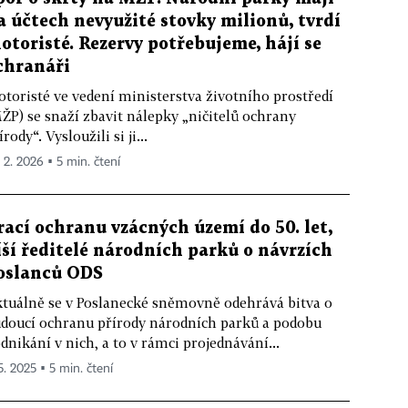
a účtech nevyužité stovky milionů, tvrdí
otoristé. Rezervy potřebujeme, hájí se
chranáři
toristé ve vedení ministerstva životního prostředí
ŽP) se snaží zbavit nálepky „ničitelů ochrany
írody“. Vysloužili si ji...
. 2. 2026 ▪ 5 min. čtení
rací ochranu vzácných území do 50. let,
íší ředitelé národních parků o návrzích
oslanců ODS
tuálně se v Poslanecké sněmovně odehrává bitva o
doucí ochranu přírody národních parků a podobu
dnikání v nich, a to v rámci projednávání...
5. 2025 ▪ 5 min. čtení