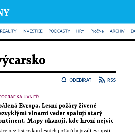
REALITY
INVESTICE
PODCASTY
HRY
PročNe
ARCHIV
D
výcarsko
ODEBÍRAT
RSS
FOGRAFIKA UVNITŘ
pálená Evropa. Lesní požáry živené
ezvyklými vlnami veder spalují starý
ontinent. Mapy ukazují, kde hrozí nejvíc
více než tisícovkou lesních požárů bojovali evropští