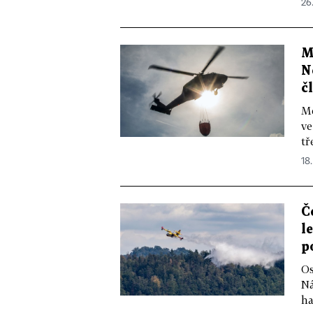
26
M
N
č
Me
ve
tř
18.
Č
l
p
Os
Ná
ha