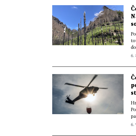
Č
N
s
Po
to
do
6.
Č
p
s
Hr
Po
pa
6.