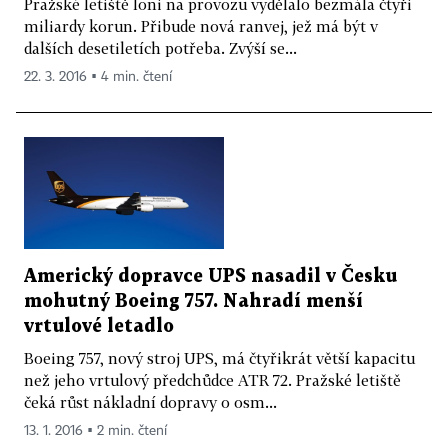
Pražské letiště loni na provozu vydělalo bezmála čtyři
miliardy korun. Přibude nová ranvej, jež má být v
dalších desetiletích potřeba. Zvýší se...
22. 3. 2016 ▪ 4 min. čtení
Americký dopravce UPS nasadil v Česku
mohutný Boeing 757. Nahradí menší
vrtulové letadlo
Boeing 757, nový stroj UPS, má čtyřikrát větší kapacitu
než jeho vrtulový předchůdce ATR 72. Pražské letiště
čeká růst nákladní dopravy o osm...
13. 1. 2016 ▪ 2 min. čtení