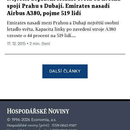
spojí Prahu s Dubají. Emirates nasadí
Airbus A380, pojme 519 lidí
Emirates nasadí mezi Prahou a Dubají největší osobní
letadlo světa. Kapacita linky po zavedení stroje A380
vzroste o 44 procent na 519 lidí....
17. 12. 2015 ▪ 2 min. čtení
DALŠÍ ČLÁNKY
©
1996-2026
Economia, a.s.
Hospodářské noviny (print) ISSN 0862-9587