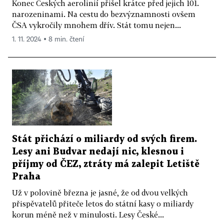
Konec Českých aerolinií přišel krátce před jejich 101.
narozeninami. Na cestu do bezvýznamnosti ovšem
ČSA vykročily mnohem dřív. Stát tomu nejen...
1. 11. 2024 ▪ 8 min. čtení
Stát přichází o miliardy od svých firem.
Lesy ani Budvar nedají nic, klesnou i
příjmy od ČEZ, ztráty má zalepit Letiště
Praha
Už v polovině března je jasné, že od dvou velkých
přispěvatelů přiteče letos do státní kasy o miliardy
korun méně než v minulosti. Lesy České...