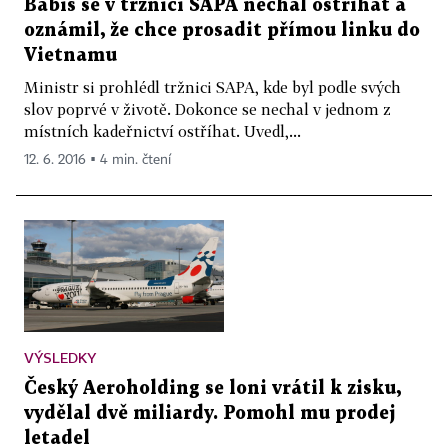
Babiš se v tržnici SAPA nechal ostříhat a
oznámil, že chce prosadit přímou linku do
Vietnamu
Ministr si prohlédl tržnici SAPA, kde byl podle svých
slov poprvé v životě. Dokonce se nechal v jednom z
místních kadeřnictví ostříhat. Uvedl,...
12. 6. 2016 ▪ 4 min. čtení
VÝSLEDKY
Český Aeroholding se loni vrátil k zisku,
vydělal dvě miliardy. Pomohl mu prodej
letadel