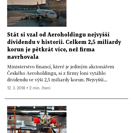
Stát si vzal od Aeroholdingu nejvyšší
dividendu v historii. Celkem 2,5 miliardy
korun je pětkrát více, než firma
navrhovala
Ministerstvo financí, které je jediným akcionářem
Českého Aeroholdingu, si z firmy loni vytáhlo
dividendu ve výši 2,5 miliardy korun. Nejvyšší...
12. 3. 2018 ▪ 2 min. čtení