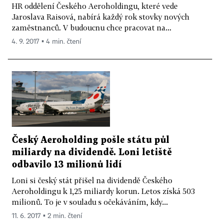
HR oddělení Českého Aeroholdingu, které vede
Jaroslava Raisová, nabírá každý rok stovky nových
zaměstnanců. V budoucnu chce pracovat na...
4. 9. 2017 ▪ 4 min. čtení
Český Aeroholding pošle státu půl
miliardy na dividendě. Loni letiště
odbavilo 13 milionů lidí
Loni si český stát přišel na dividendě Českého
Aeroholdingu k 1,25 miliardy korun. Letos získá 503
milionů. To je v souladu s očekáváním, kdy...
11. 6. 2017 ▪ 2 min. čtení