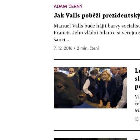
ADAM ČERNÝ
Jak Valls poběží prezidentsk
Manuel Valls bude hájit barvy socialis
Francii. Jeho vládní bilance si veřejnos
šanci...
7. 12. 2016 ▪ 2 min. čtení
L
s
p
Ví
če
Ma
15.