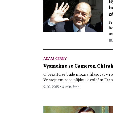
B
h
z
Fr
ho
ne
18.
ADAM ČERNÝ
Vysmekne se Cameron Chirak
O brexitu se bude možná hlasovat v roce
Ve stejném roce půjdou k volbám Fran
9. 10. 2015 ▪ 4 min. čtení