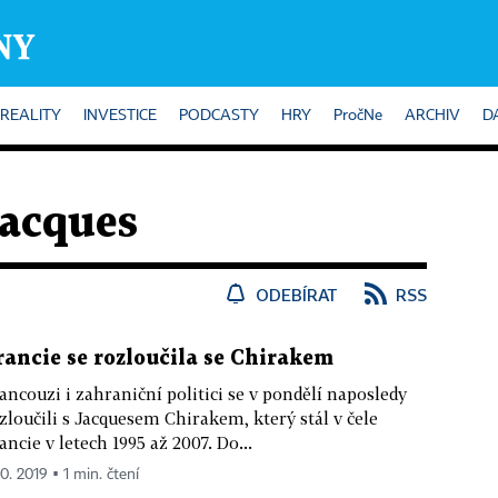
REALITY
INVESTICE
PODCASTY
HRY
PročNe
ARCHIV
D
Jacques
ODEBÍRAT
RSS
rancie se rozloučila se Chirakem
ancouzi i zahraniční politici se v pondělí naposledy
zloučili s Jacquesem Chirakem, který stál v čele
ancie v letech 1995 až 2007. Do...
10. 2019 ▪ 1 min. čtení