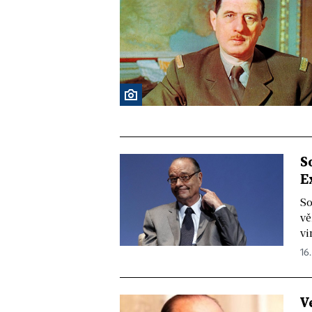
S
E
So
vě
vi
16.
V