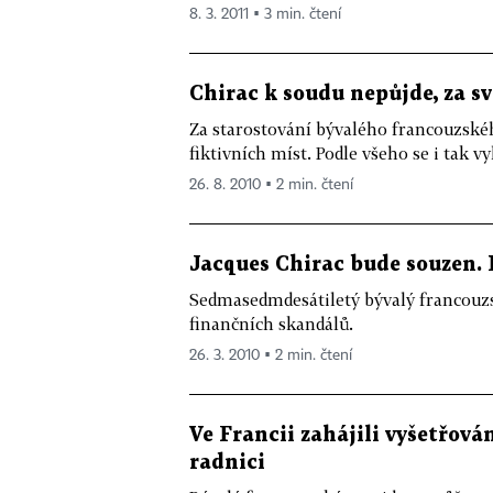
8. 3. 2011 ▪ 3 min. čtení
Chirac k soudu nepůjde, za s
Za starostování bývalého francouzské
fiktivních míst. Podle všeho se i tak vy
26. 8. 2010 ▪ 2 min. čtení
Jacques Chirac bude souzen. H
Sedmasedmdesátiletý bývalý francouzsk
finančních skandálů.
26. 3. 2010 ▪ 2 min. čtení
Ve Francii zahájili vyšetřov
radnici