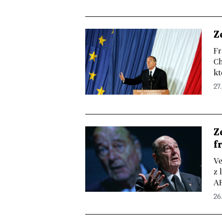
Z
Fr
Ch
kt
27.
Z
f
Ve
z 
AF
26