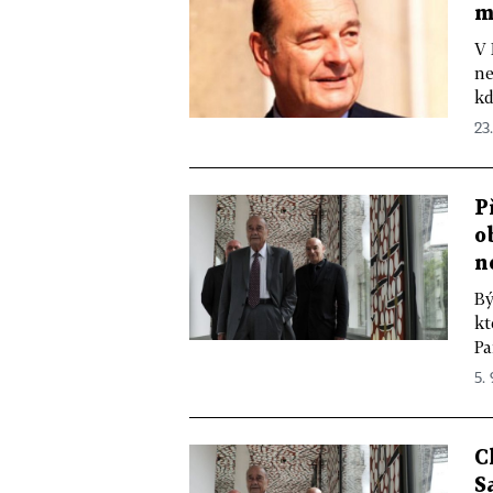
m
V 
ne
kd
23.
P
o
n
Bý
kt
Pa
5. 
C
S