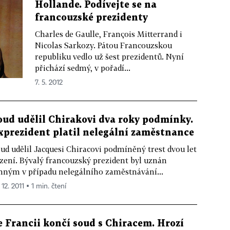
Hollande. Podívejte se na
francouzské prezidenty
Charles de Gaulle, François Mitterrand i
Nicolas Sarkozy. Pátou Francouzskou
republiku vedlo už šest prezidentů. Nyní
přichází sedmý, v pořadí...
7. 5. 2012
oud udělil Chirakovi dva roky podmínky.
xprezident platil nelegální zaměstnance
ud udělil Jacquesi Chiracovi podmíněný trest dvou let
zení. Bývalý francouzský prezident byl uznán
nným v případu nelegálního zaměstnávání...
 12. 2011 ▪ 1 min. čtení
e Francii končí soud s Chiracem. Hrozí