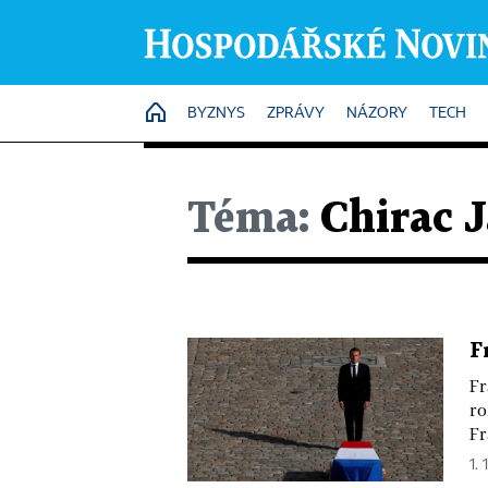
HOME
BYZNYS
ZPRÁVY
NÁZORY
TECH
Téma:
Chirac 
F
Fr
ro
Fr
1. 