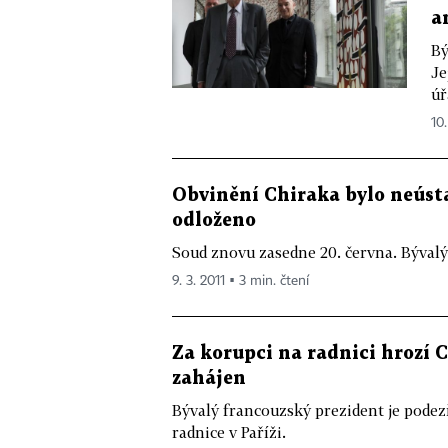
a
Bý
Je
úř
10.
Obvinění Chiraka bylo neústa
odloženo
Soud znovu zasedne 20. června. Bývalý 
9. 3. 2011 ▪ 3 min. čtení
Za korupci na radnici hrozí C
zahájen
Bývalý francouzský prezident je podez
radnice v Paříži.