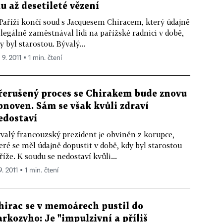
u až desetileté vězení
Paříži končí soud s Jacquesem Chiracem, který údajně
legálně zaměstnával lidi na pařížské radnici v době,
y byl starostou. Bývalý...
 9. 2011 ▪ 1 min. čtení
řerušený proces se Chirakem bude znovu
bnoven. Sám se však kvůli zdraví
edostaví
valý francouzský prezident je obviněn z korupce,
eré se měl údajně dopustit v době, kdy byl starostou
říže. K soudu se nedostaví kvůli...
9. 2011 ▪ 1 min. čtení
hirac se v memoárech pustil do
arkozyho: Je "impulzivní a příliš