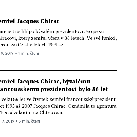
emřel Jacques Chirac
ancie truchlí po bývalém prezidentovi Jacquesu
iracovi, který zemřel včera v 86 letech. Ve své funkci,
erou zastával v letech 1995 až...
 9. 2019 ▪ 1 min. čtení
emřel Jacques Chirac, bývalému
rancouzskému prezidentovi bylo 86 let
 věku 86 let ve čtvrtek zemřel francouzský prezident
let 1995 až 2007 Jacques Chirac. Oznámila to agentura
P s odvoláním na Chiracovu...
. 9. 2019 ▪ 5 min. čtení