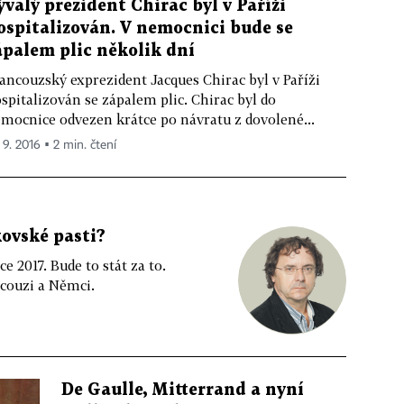
ývalý prezident Chirac byl v Paříži
ospitalizován. V nemocnici bude se
ápalem plic několik dní
ancouzský exprezident Jacques Chirac byl v Paříži
spitalizován se zápalem plic. Chirac byl do
mocnice odvezen krátce po návratu z dovolené...
 9. 2016 ▪ 2 min. čtení
ovské pasti?
 2017. Bude to stát za to.
couzi a Němci.
De Gaulle, Mitterrand a nyní