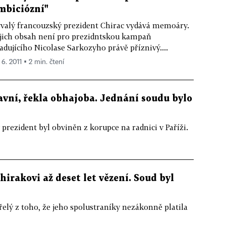
mbiciózní"
valý francouzský prezident Chirac vydává memoáry.
jich obsah není pro prezidntskou kampaň
adujícího Nicolase Sarkozyho právě příznivý....
 6. 2011 ▪ 2 min. čtení
vní, řekla obhajoba. Jednání soudu bylo
prezident byl obviněn z korupce na radnici v Paříži.
hirakovi až deset let vězení. Soud byl
řelý z toho, že jeho spolustraníky nezákonně platila