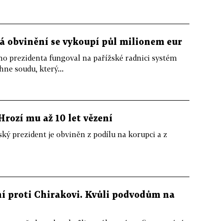
vá obvinění se vykoupí půl milionem eur
ho prezidenta fungoval na pařížské radnici systém
hne soudu, který...
rozí mu až 10 let vězení
ý prezident je obviněn z podílu na korupci a z
ání proti Chirakovi. Kvůli podvodům na