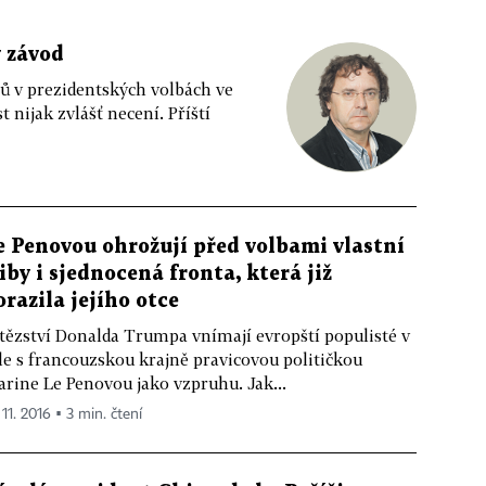
ý závod
tů v prezidentských volbách ve
t nijak zvlášť necení. Příští
e Penovou ohrožují před volbami vlastní
liby i sjednocená fronta, která již
orazila jejího otce
tězství Donalda Trumpa vnímají evropští populisté v
le s francouzskou krajně pravicovou političkou
rine Le Penovou jako vzpruhu. Jak...
 11. 2016 ▪ 3 min. čtení