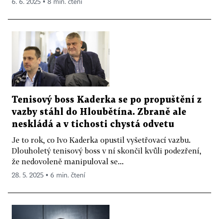
6. 6. 2025 ▪ 8 min. čtení
Tenisový boss Kaderka se po propuštění z
vazby stáhl do Hloubětína. Zbraně ale
neskládá a v tichosti chystá odvetu
Je to rok, co Ivo Kaderka opustil vyšetřovací vazbu.
Dlouholetý tenisový boss v ní skončil kvůli podezření,
že nedovoleně manipuloval se...
28. 5. 2025 ▪ 6 min. čtení