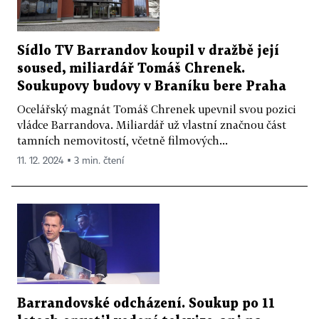
Sídlo TV Barrandov koupil v dražbě její
soused, miliardář Tomáš Chrenek.
Soukupovy budovy v Braníku bere Praha
Ocelářský magnát Tomáš Chrenek upevnil svou pozici
vládce Barrandova. Miliardář už vlastní značnou část
tamních nemovitostí, včetně filmových...
11. 12. 2024 ▪ 3 min. čtení
Barrandovské odcházení. Soukup po 11