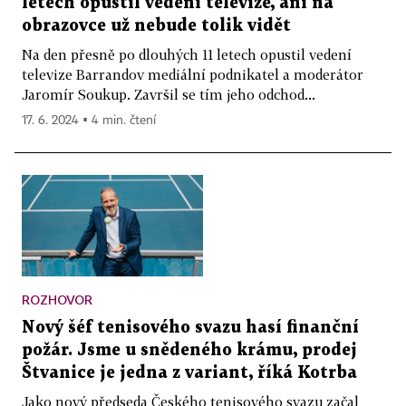
letech opustil vedení televize, ani na
obrazovce už nebude tolik vidět
Na den přesně po dlouhých 11 letech opustil vedení
televize Barrandov mediální podnikatel a moderátor
Jaromír Soukup. Završil se tím jeho odchod...
17. 6. 2024 ▪ 4 min. čtení
ROZHOVOR
Nový šéf tenisového svazu hasí finanční
požár. Jsme u snědeného krámu, prodej
Štvanice je jedna z variant, říká Kotrba
Jako nový předseda Českého tenisového svazu začal