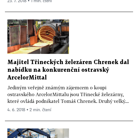
23. 7. 2018 ▪ 1 min. čtení
Majitel Třineckých železáren Chrenek dal
nabídku na konkurenční ostravský
ArcelorMittal
Jediným veřejně známým zájemcem o koupi
ostravského ArcelorMittalu jsou Třinecké železárny,
které ovládá podnikatel Tomáš Chrenek. Druhý velký...
4. 6. 2018 ▪ 2 min. čtení