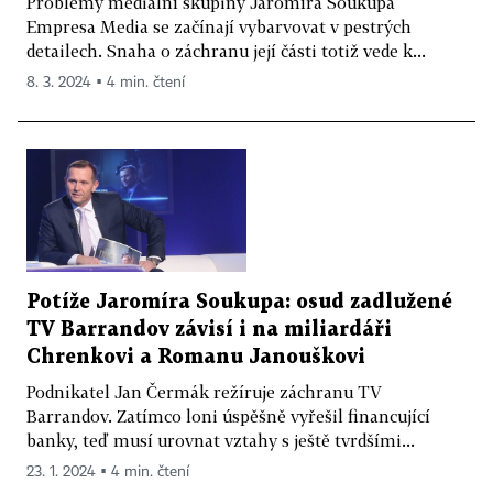
Problémy mediální skupiny Jaromíra Soukupa
Empresa Media se začínají vybarvovat v pestrých
detailech. Snaha o záchranu její části totiž vede k...
8. 3. 2024 ▪ 4 min. čtení
Potíže Jaromíra Soukupa: osud zadlužené
TV Barrandov závisí i na miliardáři
Chrenkovi a Romanu Janouškovi
Podnikatel Jan Čermák režíruje záchranu TV
Barrandov. Zatímco loni úspěšně vyřešil financující
banky, teď musí urovnat vztahy s ještě tvrdšími...
23. 1. 2024 ▪ 4 min. čtení