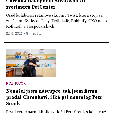
Chrenka nakopnout ztrátovou síť
zverimexů PetCenter
Osud kolabující retailové skupiny Twist, která stojí za
značkami Kytky od Pepy, Trdlokafe, Bubblify, OXO nebo
Kofi Kofi, v Hospodářských...
22. 6. 2026 ▪ 8 min. čtení
ROZHOVOR
Nenašel jsem nástupce, tak jsem firmu
prodal Chrenkovi, říká psí neurolog Petr
Šrenk
První veterinární kliniku založil Petr Šrenk s kolegy už