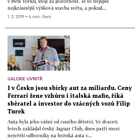
v New Yorku, stojí za pozornost. Je to nejspíš
nejkrásnější výšková stavba světa, a pokud...
1. 2. 2019 ▪ 4 min. čtení
GALERIE UVNITŘ
I v Česku jsou sbírky aut za miliardu. Ceny
Ferrari žene vzhůru i italská mafie, říká
sběratel a investor do vzácných vozů Filip
Turek
Auta byla jeho vášní od raného dětství. Ve dvaceti
letech zakládal český Jaguar Club, dnes patří mezi
největší odborníky na britská auta v...