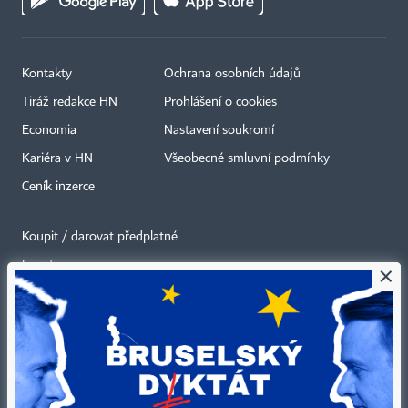
Kontakty
Ochrana osobních údajů
Tiráž redakce HN
Prohlášení o cookies
Economia
Nastavení soukromí
Kariéra v HN
Všeobecné smluvní podmínky
Ceník inzerce
Koupit / darovat předplatné
Eventy
×
Newslettery
RSS kanály
Autorská práva vykonává vydavatel. Bez písemného svolení vydavatele je
zakázáno jakékoli užití částí nebo celku díla, zejména rozmnožování a šíření