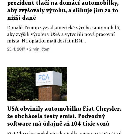
prezident tlačí na domácí automobilky,
aby zvyšovaly výrobu, a slibuje jim za to
nižší daně
Donald Trump vyzval americké výrobce automobilů,
aby zvýšili výrobu v USA a vytvořili nová pracovní
místa. Na oplátku mají dostat nižší...
25. 1. 2017 ▪ 2 min. čtení
USA obvinily automobilku Fiat Chrysler,
že obcházela testy emisí. Podvodný
software má údajně až 104 tisíc vozů
Fiat Chrysler podobně jako Volkswagen patrně užíval