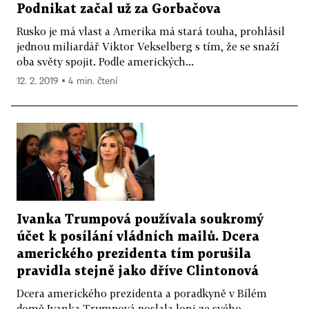
Podnikat začal už za Gorbačova
Rusko je má vlast a Amerika má stará touha, prohlásil
jednou miliardář Viktor Vekselberg s tím, že se snaží
oba světy spojit. Podle amerických...
12. 2. 2019 ▪ 4 min. čtení
Ivanka Trumpová používala soukromý
účet k posílání vládních mailů. Dcera
amerického prezidenta tím porušila
pravidla stejně jako dříve Clintonová
Dcera amerického prezidenta a poradkyně v Bílém
domě Ivanka Trumpová poslala loni ze svého