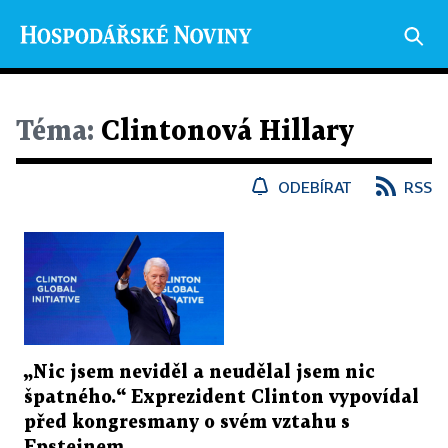
Téma:
Clintonová Hillary
ODEBÍRAT
RSS
„Nic jsem neviděl a neudělal jsem nic
špatného.“ Exprezident Clinton vypovídal
před kongresmany o svém vztahu s
Epsteinem