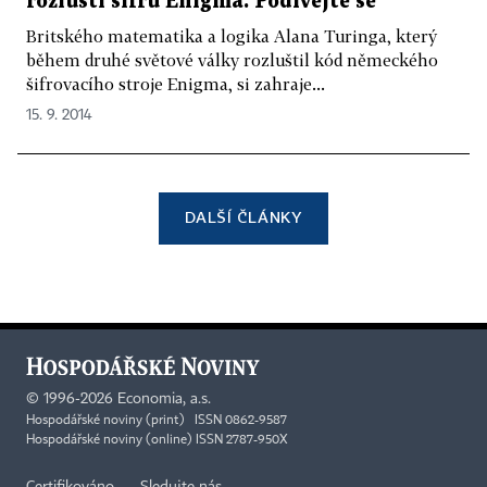
rozluští šifru Enigma. Podívejte se
Britského matematika a logika Alana Turinga, který
během druhé světové války rozluštil kód německého
šifrovacího stroje Enigma, si zahraje...
15. 9. 2014
DALŠÍ ČLÁNKY
©
1996-2026
Economia, a.s.
Hospodářské noviny (print) ISSN 0862-9587
Hospodářské noviny (online) ISSN 2787-950X