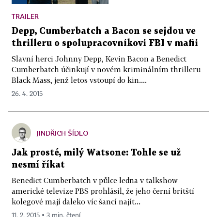
TRAILER
Depp, Cumberbatch a Bacon se sejdou ve
thrilleru o spolupracovníkovi FBI v mafii
Slavní herci Johnny Depp, Kevin Bacon a Benedict
Cumberbatch účinkují v novém kriminálním thrilleru
Black Mass, jenž letos vstoupí do kin....
26. 4. 2015
JINDŘICH ŠÍDLO
Jak prosté, milý Watsone: Tohle se už
nesmí říkat
Benedict Cumberbatch v půlce ledna v talkshow
americké televize PBS prohlásil, že jeho černí britští
kolegové mají daleko víc šancí najít...
11. 2. 2015 ▪ 3 min. čtení