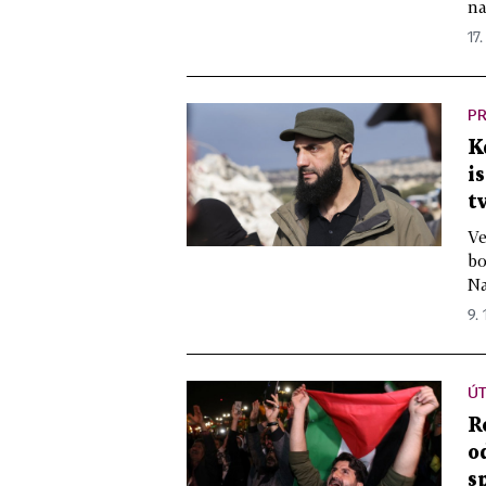
na
17.
PR
K
i
t
Ve
bo
Na
9. 
ÚT
R
o
s