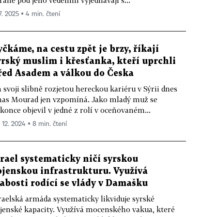
řané pod jeho vedením vyjednávají s...
7. 2025 ▪ 4 min. čtení
yčkáme, na cestu zpět je brzy, říkají
yrský muslim i křesťanka, kteří uprchli
řed Asadem a válkou do Česka
 svoji slibně rozjetou hereckou kariéru v Sýrii dnes
as Mourad jen vzpomíná. Jako mladý muž se
konce objevil v jedné z rolí v oceňovaném...
. 12. 2024 ▪ 8 min. čtení
zrael systematicky ničí syrskou
ojenskou infrastrukturu. Využívá
labosti rodící se vlády v Damašku
raelská armáda systematicky likviduje syrské
jenské kapacity. Využívá mocenského vakua, které