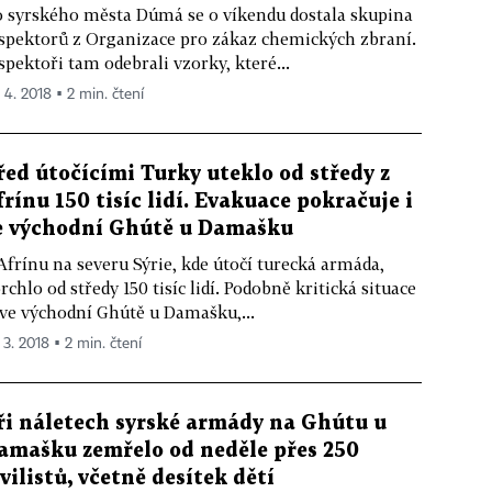
 syrského města Dúmá se o víkendu dostala skupina
spektorů z Organizace pro zákaz chemických zbraní.
spektoři tam odebrali vzorky, které...
. 4. 2018 ▪ 2 min. čtení
řed útočícími Turky uteklo od středy z
frínu 150 tisíc lidí. Evakuace pokračuje i
e východní Ghútě u Damašku
Afrínu na severu Sýrie, kde útočí turecká armáda,
rchlo od středy 150 tisíc lidí. Podobně kritická situace
 ve východní Ghútě u Damašku,...
 3. 2018 ▪ 2 min. čtení
ři náletech syrské armády na Ghútu u
amašku zemřelo od neděle přes 250
ivilistů, včetně desítek dětí