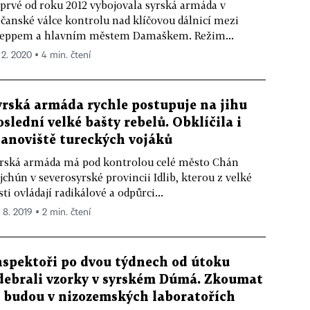
prvé od roku 2012 vybojovala syrská armáda v
čanské válce kontrolu nad klíčovou dálnicí mezi
eppem a hlavním městem Damaškem. Režim...
. 2. 2020 ▪ 4 min. čtení
yrská armáda rychle postupuje na jihu
oslední velké bašty rebelů. Obklíčila i
tanoviště tureckých vojáků
rská armáda má pod kontrolou celé město Chán
jchún v severosyrské provincii Idlib, kterou z velké
sti ovládají radikálové a odpůrci...
. 8. 2019 ▪ 2 min. čtení
nspektoři po dvou týdnech od útoku
debrali vzorky v syrském Dúmá. Zkoumat
e budou v nizozemských laboratořích