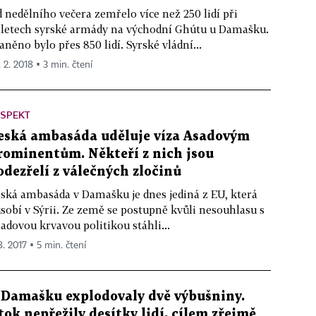
 nedělního večera zemřelo více než 250 lidí při
letech syrské armády na východní Ghútu u Damašku.
aněno bylo přes 850 lidí. Syrské vládní...
. 2. 2018 ▪ 3 min. čtení
ESPEKT
eská ambasáda uděluje víza Asadovým
rominentům. Někteří z nich jsou
odezřelí z válečných zločinů
ská ambasáda v Damašku je dnes jediná z EU, která
sobí v Sýrii. Ze země se postupně kvůli nesouhlasu s
adovou krvavou politikou stáhli...
8. 2017 ▪ 5 min. čtení
 Damašku explodovaly dvě výbušniny.
tok nepřežily desítky lidí, cílem zřejmě