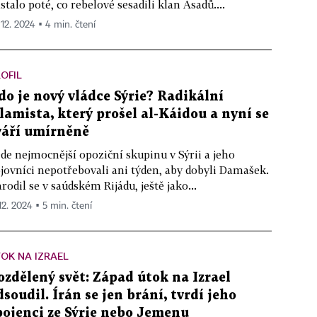
stalo poté, co rebelové sesadili klan Asadů....
 12. 2024 ▪ 4 min. čtení
OFIL
do je nový vládce Sýrie? Radikální
slamista, který prošel al-Káidou a nyní se
váří umírněně
de nejmocnější opoziční skupinu v Sýrii a jeho
jovníci nepotřebovali ani týden, aby dobyli Damašek.
rodil se v saúdském Rijádu, ještě jako...
12. 2024 ▪ 5 min. čtení
OK NA IZRAEL
ozdělený svět: Západ útok na Izrael
dsoudil. Írán se jen brání, tvrdí jeho
pojenci ze Sýrie nebo Jemenu