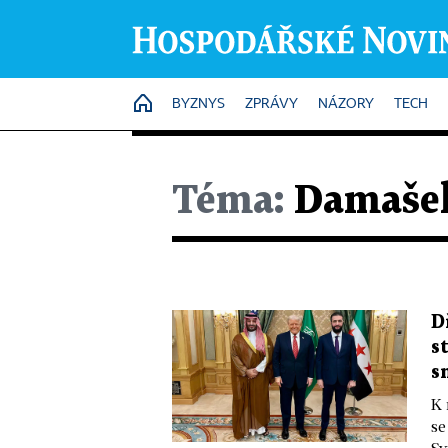
HOME
BYZNYS
ZPRÁVY
NÁZORY
TECH
Téma:
Damaše
D
s
s
K 
se