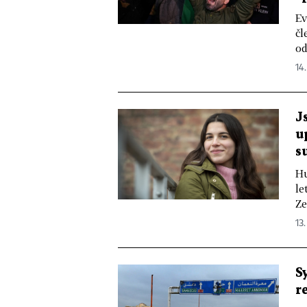
Ev
čl
od
14
J
u
s
Hu
le
Ze
13.
S
r