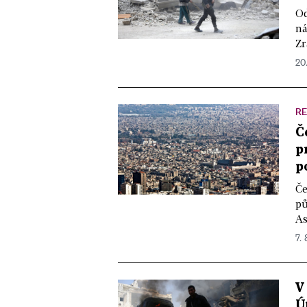
Od
ná
Zr
20
R
Č
p
p
Če
pů
As
7. 
V
Ú