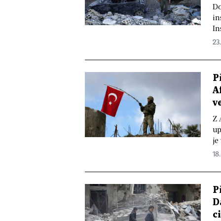
Do
in
In
23
P
A
v
Z 
up
je
18.
P
D
c