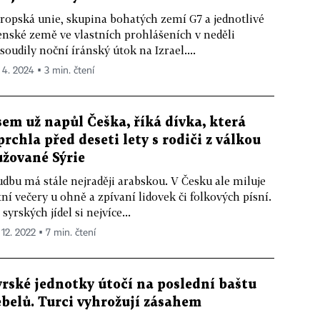
ropská unie, skupina bohatých zemí G7 a jednotlivé
enské země ve vlastních prohlášeních v neděli
soudily noční íránský útok na Izrael....
. 4. 2024 ▪ 3 min. čtení
sem už napůl Češka, říká dívka, která
prchla před deseti lety s rodiči z válkou
užované Sýrie
dbu má stále nejraději arabskou. V Česku ale miluje
tní večery u ohně a zpívaní lidovek či folkových písní.
 syrských jídel si nejvíce...
 12. 2022 ▪ 7 min. čtení
yrské jednotky útočí na poslední baštu
ebelů. Turci vyhrožují zásahem