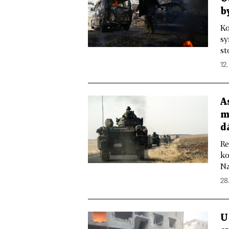
b
Ko
sy
st
12.
A
m
d
Re
ko
Na
28
U