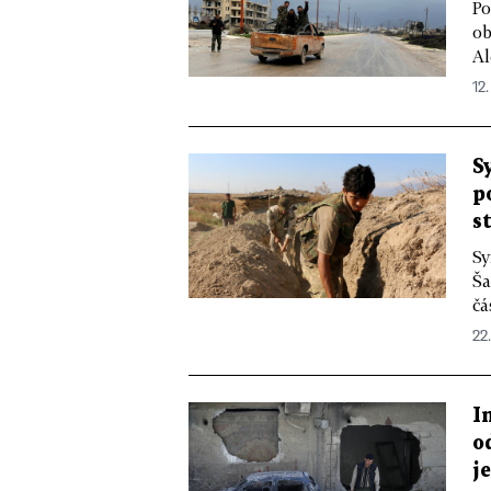
Po
ob
Al
12
S
p
s
Sy
Ša
čá
22
I
o
j