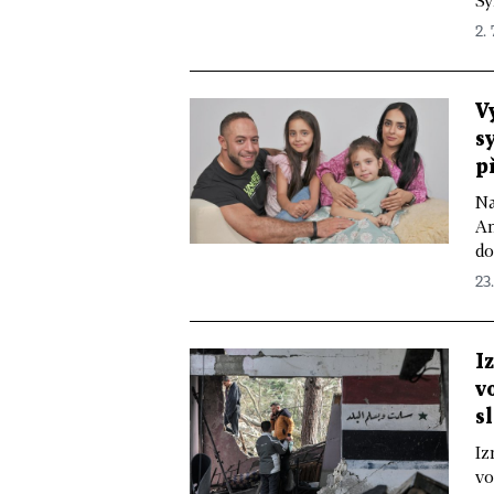
Sy
2. 
V
s
p
Na
An
do
23
I
v
s
Iz
vo