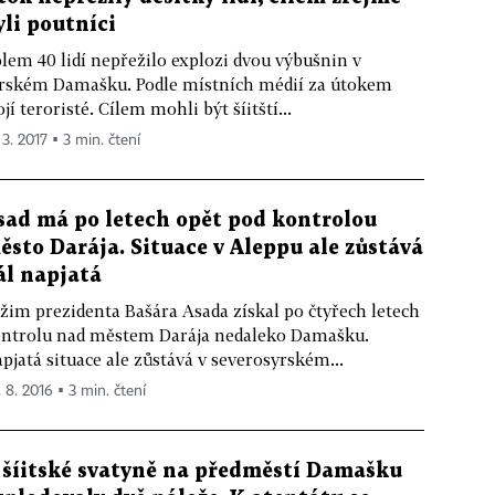
yli poutníci
lem 40 lidí nepřežilo explozi dvou výbušnin v
rském Damašku. Podle místních médií za útokem
ojí teroristé. Cílem mohli být šíitští...
 3. 2017 ▪ 3 min. čtení
sad má po letech opět pod kontrolou
ěsto Darája. Situace v Aleppu ale zůstává
ál napjatá
žim prezidenta Bašára Asada získal po čtyřech letech
ntrolu nad městem Darája nedaleko Damašku.
pjatá situace ale zůstává v severosyrském...
. 8. 2016 ▪ 3 min. čtení
 šíitské svatyně na předměstí Damašku