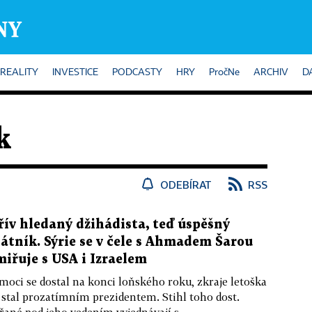
REALITY
INVESTICE
PODCASTY
HRY
PročNe
ARCHIV
D
k
ODEBÍRAT
RSS
řív hledaný džihádista, teď úspěšný
tátník. Sýrie se v čele s Ahmadem Šarou
miřuje s USA i Izraelem
moci se dostal na konci loňského roku, zkraje letoška
 stal prozatímním prezidentem. Stihl toho dost.