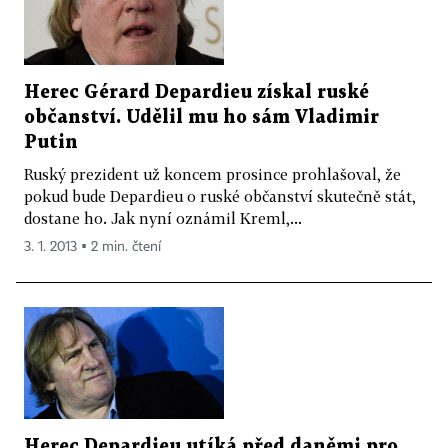
Herec Gérard Depardieu získal ruské
občanství. Udělil mu ho sám Vladimir
Putin
Ruský prezident už koncem prosince prohlašoval, že
pokud bude Depardieu o ruské občanství skutečně stát,
dostane ho. Jak nyní oznámil Kreml,...
3. 1. 2013 ▪ 2 min. čtení
Herec Depardieu utíká před daněmi pro