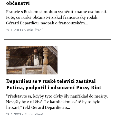
občanství
Francie s Ruskem si mohou vyměnit známé osobnosti.
Poté, co ruské občanství získal francouzský rodák
Gérard Depardieu, naopak o francouzském...
17. 1. 2013 ▪ 2 min. čtení
Depardieu se v ruské televizi zastával
Putina, podpořil i odsouzení Pussy Riot
"Představte si, kdyby tyto dívky šly například do mešity.
Nevyšly by z ní živé. I v katolickém světě by to bylo
hrozné," řekl Gérard Depardieu o...
13. 1. 2013 ▪ 2 min. čtení