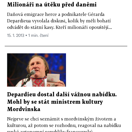
Milionáři na útěku před daněmi
Daňová emigrace herce a podnikatele Gérarda
Depardieua vyvolala diskusi, kolik by měli bohatí
odvádět do státní kasy. Kteří milionáři opouštějí...
15. 1. 2013 ▪ 1 min. čtení
Depardieu dostal další vážnou nabídku.
Mohl by se stát ministrem kultury
Mordvinska
Nejprve se chci seznámit s mordvinským životem a
kulturou, až potom se rozhodnu, reagoval na nabídku
ruské autonomní republiky francouzský...