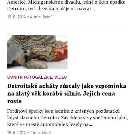
Americe. Michiganskému divadlu, jedné z ikon úpadku
Detroitu, teď ale svítá naděje na návrat...
12. 8. 2014 ▪ 4 min. čtení
UVNITŘ FOTOGALERIE, VIDEO
Detroitské acháty zůstaly jako vzpomínka
na zlatý věk korábů silnic. Jejich cena
roste
Forditové šperky jsou jedním z krásných pozůstatků
kdysi slavného Detroitu. Zaschlé vrstvy spečeného laku,
které ve městě automobilek ležely na...
19. 6. 2014 ▪ 1 min. čtení