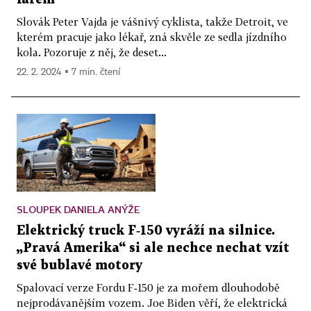
Slovák Peter Vajda je vášnivý cyklista, takže Detroit, ve
kterém pracuje jako lékař, zná skvěle ze sedla jízdního
kola. Pozoruje z něj, že deset...
22. 2. 2024 ▪ 7 min. čtení
SLOUPEK DANIELA ANÝŽE
Elektrický truck F‑150 vyráží na silnice.
„Pravá Amerika“ si ale nechce nechat vzít
své bublavé motory
Spalovací verze Fordu F‑150 je za mořem dlouhodobě
nejprodávanějším vozem. Joe Biden věří, že elektrická