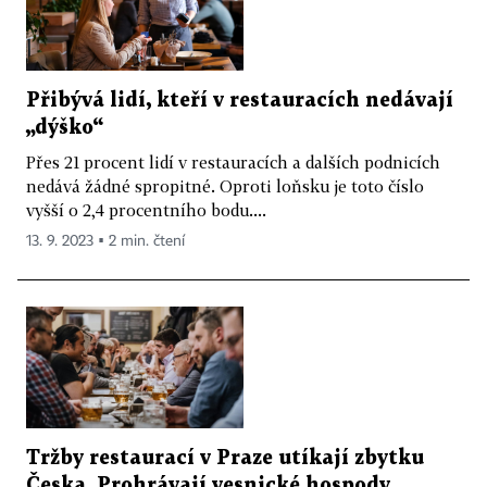
Přibývá lidí, kteří v restauracích nedávají
„dýško“
Přes 21 procent lidí v restauracích a dalších podnicích
nedává žádné spropitné. Oproti loňsku je toto číslo
vyšší o 2,4 procentního bodu....
13. 9. 2023 ▪ 2 min. čtení
Tržby restaurací v Praze utíkají zbytku
Česka. Prohrávají vesnické hospody