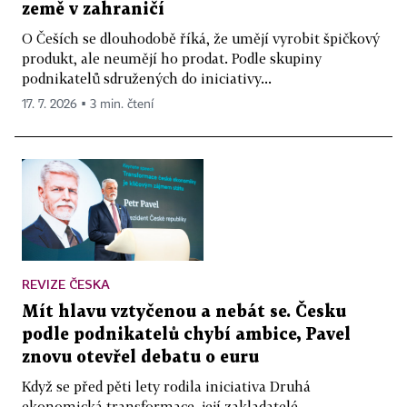
země v zahraničí
O Češích se dlouhodobě říká, že umějí vyrobit špičkový
produkt, ale neumějí ho prodat. Podle skupiny
podnikatelů sdružených do iniciativy...
17. 7. 2026 ▪ 3 min. čtení
REVIZE ČESKA
Mít hlavu vztyčenou a nebát se. Česku
podle podnikatelů chybí ambice, Pavel
znovu otevřel debatu o euru
Když se před pěti lety rodila iniciativa Druhá
ekonomická transformace, její zakladatelé