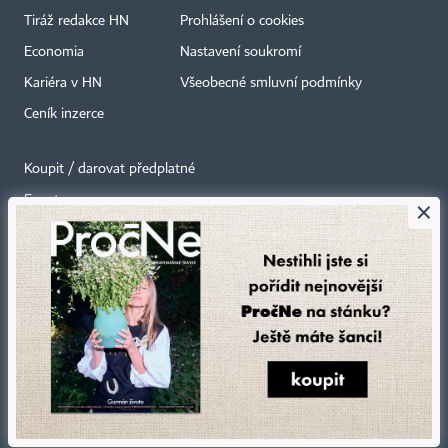
Tiráž redakce HN
Prohlášení o cookies
Economia
Nastavení soukromí
Kariéra v HN
Všeobecné smluvní podmínky
Ceník inzerce
Koupit / darovat předplatné
Eventy
×
Newslettery
RSS kanály
Autorská práva vykonává vydavatel. Bez písemného svolení vydavatele je
zakázáno jakékoli užití částí nebo celku díla, zejména rozmnožování a šíření
jakýmkoli způsobem, mechanickým nebo elektronickým, v českém nebo
jiném jazyce. Bez souhlasu vydavatele je zakázáno též rozmnožování
obsahu pro účely automatizované analýzy textů nebo dat
podle ustanovení § 39c autorského zákona.