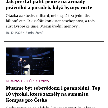
Jak přestat pálit peníze na armády
právníků a poradců, když byznys roste
Otázka za stovky miliard, nebo spíš i za jednotky
bilionů eur. Jak zvýšit konkurenceschopnost, a tedy
růst Evropské unie. Mezinárodní měnový...
18. 12. 2025 ▪ 5 min. čtení
KOMPAS PRO ČESKO 2025
Musíme být sebevědomí i paranoidní. Top
10 výroků, které zazněly na summitu
Kompas pro Česko
Česko vstupuje do období, kdy se energetika, obrana,