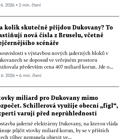
. 6. 2026 ▪ 2 min. čtení
a kolik skutečně přijdou Dukovany? To
astiňují nová čísla z Bruselu, včetně
ejčernějšího scénáře
souvislosti s výstavbou nových jaderných bloků v
kovanech se doposud ve veřejném prostoru
iňovala především cena 407 miliard korun. Jde o...
. 6. 2026 ▪ 6 min. čtení
tovky miliard pro Dukovany mimo
ozpočet. Schillerová využije obecní „fígl“,
xperti varují před neprůhledností
stavba jaderné elektrárny Dukovany, na kterou vláda
ánuje půjčit stovky miliard korun, by se v příštích
tech vůbec nemusela objevit ve...