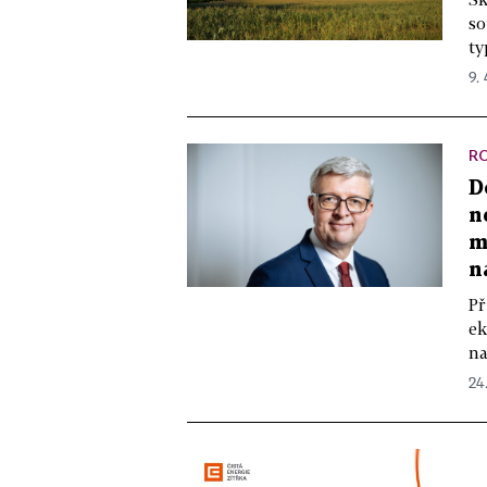
so
ty
9.
R
D
n
m
n
Př
ek
na
24