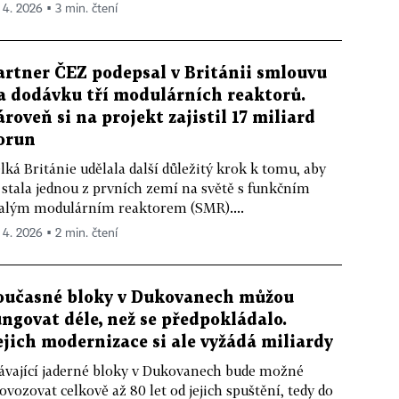
. 4. 2026 ▪ 3 min. čtení
artner ČEZ podepsal v Británii smlouvu
a dodávku tří modulárních reaktorů.
ároveň si na projekt zajistil 17 miliard
orun
lká Británie udělala další důležitý krok k tomu, aby
 stala jednou z prvních zemí na světě s funkčním
lým modulárním reaktorem (SMR)....
. 4. 2026 ▪ 2 min. čtení
oučasné bloky v Dukovanech můžou
ungovat déle, než se předpokládalo.
ejich modernizace si ale vyžádá miliardy
ávající jaderné bloky v Dukovanech bude možné
ovozovat celkově až 80 let od jejich spuštění, tedy do