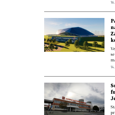
16
P
n
Z
k
Ve
se
ma
14
S
f
J
St
pr