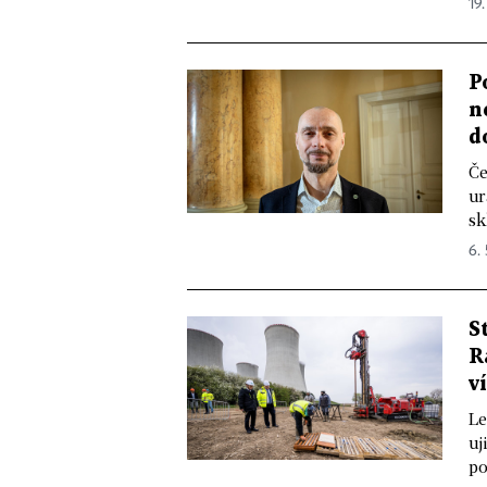
19.
P
n
d
Če
ur
sk
6.
S
R
v
Le
uj
po