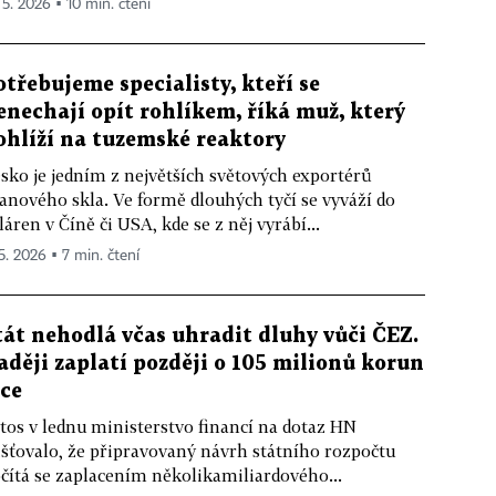
 5. 2026 ▪ 10 min. čtení
otřebujeme specialisty, kteří se
enechají opít rohlíkem, říká muž, který
ohlíží na tuzemské reaktory
sko je jedním z největších světových exportérů
anového skla. Ve formě dlouhých tyčí se vyváží do
láren v Číně či USA, kde se z něj vyrábí...
 5. 2026 ▪ 7 min. čtení
tát nehodlá včas uhradit dluhy vůči ČEZ.
aději zaplatí později o 105 milionů korun
íce
tos v lednu ministerstvo financí na dotaz HN
išťovalo, že připravovaný návrh státního rozpočtu
čítá se zaplacením několikamiliardového...