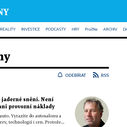
REALITY
INVESTICE
PODCASTY
HRY
PročNe
ARCHIV
D
ny
ODEBÍRAT
RSS
 jaderné snění. Není
 ani provozní náklady
 auto. Vyrazíte do autosalonu a
ev, technologií i cen. Protože...