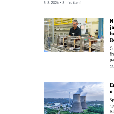
5. 8. 2026 ▪ 8 min. čtení
N
j
h
R
Čt
fr
pa
23
E
o
Sp
sp
KH