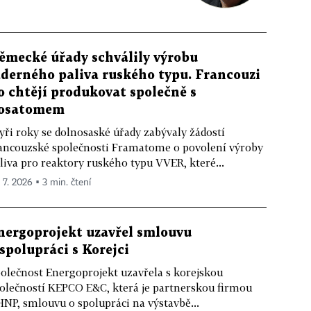
ěmecké úřady schválily výrobu
aderného paliva ruského typu. Francouzi
o chtějí produkovat společně s
osatomem
yři roky se dolnosaské úřady zabývaly žádostí
ancouzské společnosti Framatome o povolení výroby
liva pro reaktory ruského typu VVER, které...
. 7. 2026 ▪ 3 min. čtení
nergoprojekt uzavřel smlouvu
 spolupráci s Korejci
olečnost Energoprojekt uzavřela s korejskou
olečností KEPCO E&C, která je partnerskou firmou
NP, smlouvu o spolupráci na výstavbě...