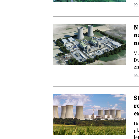
19
N
n
n
V 
Du
zm
16
S
r
e
Do
pl
le