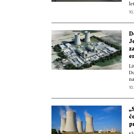
le
10
D
J
z
e
Li
Du
na
10
„
č
p
Sk