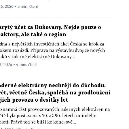
. 6. 2026 ▪ 5 min. čtení
krytý účet za Dukovany. Nejde pouze o
eaktory, ale také o region
dna z největších investičních akcí Česka se krok za
okem rozjíždí. Příprava na výstavbu dvojice nových
oků v jaderné elektrárně Dukovany...
 6. 2026 ▪ 4 min. čtení
aderné elektrárny nechtějí do důchodu.
vět, včetně Česka, spoléhá na prodloužení
ejich provozu o desítky let
znamná část provozovaných jaderných elektráren na
ětě byla postavena v 70. až 90. letech minulého
oletí. Právě teď se blíží ke konci své...