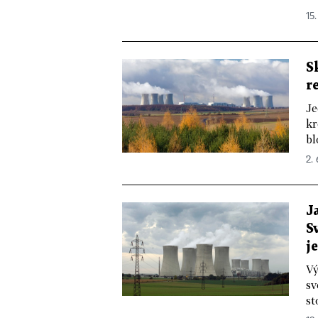
15
S
r
Je
kr
bl
2.
J
S
j
Vý
sv
st