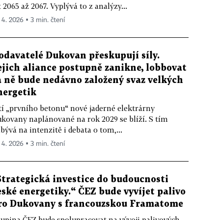
t 2065 až 2067. Vyplývá to z analýzy...
. 4. 2026 ▪ 3 min. čtení
odavatelé Dukovan přeskupují síly.
ejich aliance postupně zanikne, lobbovat
a ně bude nedávno založený svaz velkých
nergetik
tí „prvního betonu“ nové jaderné elektrárny
kovany naplánované na rok 2029 se blíží. S tím
bývá na intenzitě i debata o tom,...
. 4. 2026 ▪ 3 min. čtení
Strategická investice do budoucnosti
eské energetiky.“ ČEZ bude vyvíjet palivo
ro Dukovany s francouzskou Framatome
upina ČEZ bude spolupracovat na vývoji palivových