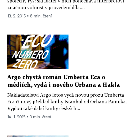
společný rys: skladatel v nich ponechává interpretovi
značnou volnost v provedení díla....
13. 2. 2015 ▪ 8 min. čtení
Argo chystá román Umberta Eca o
médiích, vydá i nového Urbana a Hakla
Nakladatelství Argo letos vydá novou pŕozu Umberta
Eca či nový překlad knihy Istanbul od Orhana Pamuka.
Vyjdou také další knihy českých...
14. 1. 2015 ▪ 3 min. čtení