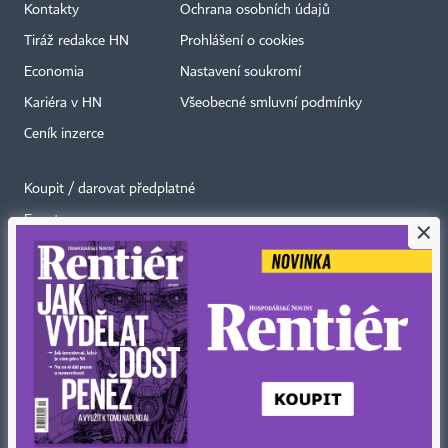
Kontakty
Ochrana osobních údajů
Tiráž redakce HN
Prohlášení o cookies
Economia
Nastavení soukromí
Kariéra v HN
Všeobecné smluvní podmínky
Ceník inzerce
Koupit / darovat předplatné
Eventy
×
Newslettery
RSS kanály
Autorská práva vykonává vydavatel. Bez písemného svolení vydavatele je
zakázáno jakékoli užití částí nebo celku díla, zejména rozmnožování a šíření
jakýmkoli způsobem, mechanickým nebo elektronickým, v českém nebo
jiném jazyce. Bez souhlasu vydavatele je zakázáno též rozmnožování
obsahu pro účely automatizované analýzy textů nebo dat
podle ustanovení § 39c autorského zákona.