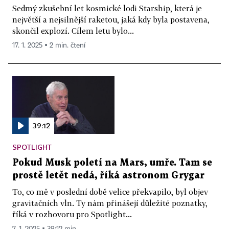
Sedmý zkušební let kosmické lodi Starship, která je
největší a nejsilnější raketou, jaká kdy byla postavena,
skončil explozí. Cílem letu bylo...
17. 1. 2025 ▪ 2 min. čtení
39:12
SPOTLIGHT
Pokud Musk poletí na Mars, umře. Tam se
prostě letět nedá, říká astronom Grygar
To, co mě v poslední době velice překvapilo, byl objev
gravitačních vln. Ty nám přinášejí důležité poznatky,
říká v rozhovoru pro Spotlight...
7. 1. 2025 ▪ 39:12 min.