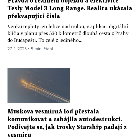
Pravda o reálném dojezdu a efektivitě
Tesly Model 3 Long Range. Realita ukázala
překvapující čísla
Venku teploty jen lehce nad nulou, v aplikaci digitální
klíč a v plánu přes 530 kilometrů dlouhá cesta z Prahy
do Budapešti. To celé z jediného...
27. 1. 2025 ▪ 5 min. čtení
Muskova vesmírná loď přestala
komunikovat a zahájila autodestrukci.
Podívejte se, jak trosky Starship padají z
vesmíru