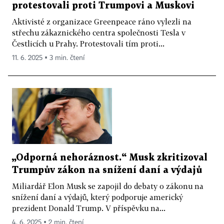
protestovali proti Trumpovi a Muskovi
Aktivisté z organizace Greenpeace ráno vylezli na
střechu zákaznického centra společnosti Tesla v
Čestlicích u Prahy. Protestovali tím proti...
11. 6. 2025 ▪ 3 min. čtení
„Odporná nehoráznost.“ Musk zkritizoval
Trumpův zákon na snížení daní a výdajů
Miliardář Elon Musk se zapojil do debaty o zákonu na
snížení daní a výdajů, který podporuje americký
prezident Donald Trump. V příspěvku na...
4. 6. 2025 ▪ 2 min. čtení