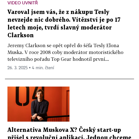
VIDEO UVNITŘ
Varoval jsem vás, že z nákupu Tesly
nevzejde nic dobrého. Vítězství je po 17
letech moje, tvrdí slavný moderátor
Clarkson
Jeremy Clarkson se opět opřel do šéfa Tesly Elona
Muska. V roce 2008 coby moderátor motoristického
televizního pořadu Top Gear hodnotil první...
26. 3. 2025 ▪ 4 min. čtení
Alternativa Muskova X? Český start-up
přišel s revoluční aplikací. Jednou chceme