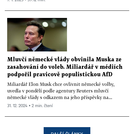
Mluvčí německé vlády obvinila Muska ze
zasahování do voleb. Miliardář v médiích
podpořil pravicově populistickou AfD
Miliardář Elon Musk chce ovlivnit německé volby,
uvedla v pondělí podle agentury Reuters mluvčí
německé vlády s odkazem na jeho příspěvky na...
31. 12. 2024 ▪ 2 min. čtení
DALŠÍ ČLÁNKY