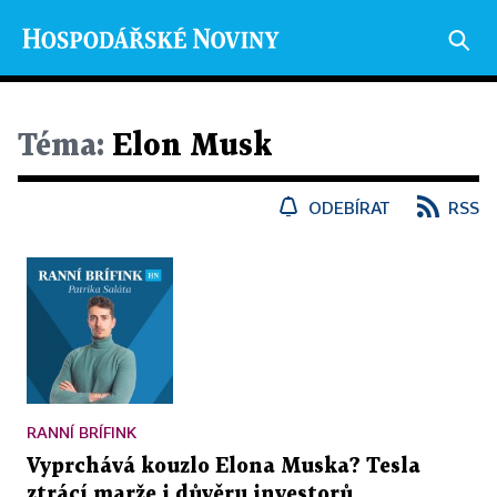
Téma:
Elon Musk
ODEBÍRAT
RSS
RANNÍ BRÍFINK
Vyprchává kouzlo Elona Muska? Tesla
ztrácí marže i důvěru investorů