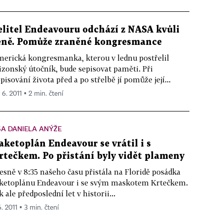
elitel Endeavouru odchází z NASA kvůli
eně. Pomůže zraněné kongresmance
erická kongresmanka, kterou v lednu postřelil
izonský útočník, bude sepisovat paměti. Při
pisování života před a po střelbě jí pomůže její...
 6. 2011 ▪ 2 min. čtení
A DANIELA ANÝŽE
aketoplán Endeavour se vrátil i s
rtečkem. Po přistání byly vidět plameny
esně v 8:35 našeho času přistála na Floridě posádka
ketoplánu Endeavour i se svým maskotem Krtečkem.
k ale předposlední let v historii...
6. 2011 ▪ 3 min. čtení