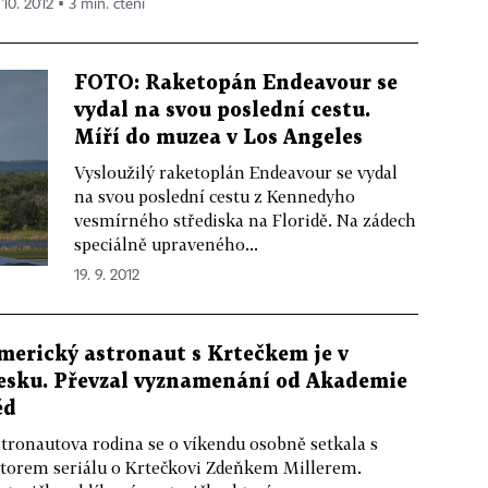
 10. 2012 ▪ 3 min. čtení
FOTO: Raketopán Endeavour se
vydal na svou poslední cestu.
Míří do muzea v Los Angeles
Vysloužilý raketoplán Endeavour se vydal
na svou poslední cestu z Kennedyho
vesmírného střediska na Floridě. Na zádech
speciálně upraveného...
19. 9. 2012
merický astronaut s Krtečkem je v
esku. Převzal vyznamenání od Akademie
ěd
tronautova rodina se o víkendu osobně setkala s
torem seriálu o Krtečkovi Zdeňkem Millerem.