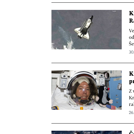
K
R
Ve
od
Še
30.
K
p
Z 
Kr
ra
26.