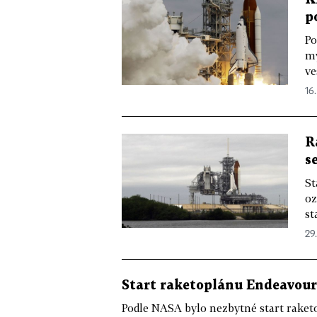
p
Po
my
ve
16.
R
s
St
oz
st
29.
Start raketoplánu Endeavour
Podle NASA bylo nezbytné start raket