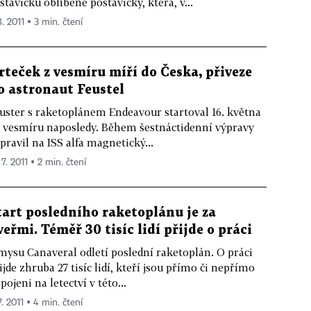
stavičku oblíbené postavičky, která, v...
8. 2011 ▪ 3 min. čtení
rteček z vesmíru míří do Česka, přiveze
o astronaut Feustel
uster s raketoplánem Endeavour startoval 16. května
 vesmíru naposledy. Během šestnáctidenní výpravy
pravil na ISS alfa magnetický...
 7. 2011 ▪ 2 min. čtení
tart posledního raketoplánu je za
veřmi. Téměř 30 tisíc lidí přijde o práci
mysu Canaveral odletí poslední raketoplán. O práci
ijde zhruba 27 tisíc lidí, kteří jsou přímo či nepřímo
pojeni na letectví v této...
7. 2011 ▪ 4 min. čtení