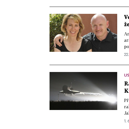
V
ž
Am
ar
po
22.
US
R
K
Př
ra
Ja
1. 