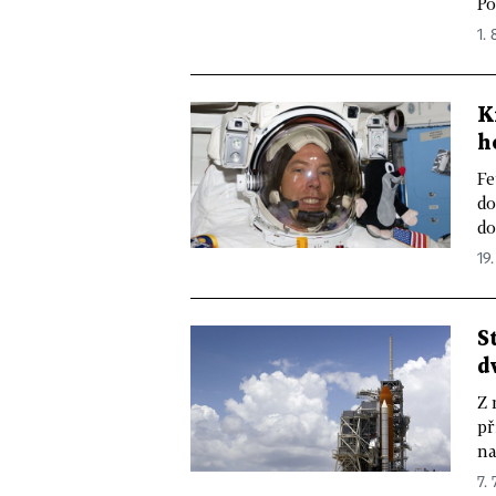
Po
1. 
K
h
Fe
do
do
19.
S
d
Z 
př
na
7. 