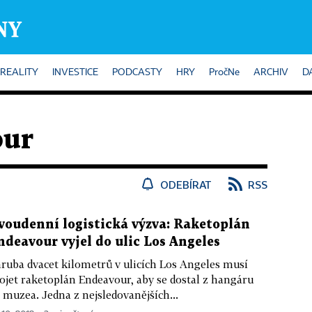
REALITY
INVESTICE
PODCASTY
HRY
PročNe
ARCHIV
D
our
ODEBÍRAT
RSS
voudenní logistická výzva: Raketoplán
ndeavour vyjel do ulic Los Angeles
ruba dvacet kilometrů v ulicích Los Angeles musí
ojet raketoplán Endeavour, aby se dostal z hangáru
 muzea. Jedna z nejsledovanějších...