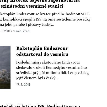
eský Krteček úspěšně zaparkoval na
ezinárodní vesmírné stanici
ketoplán Endeavour se krátce před 14. hodinou SELČ
z komplikací spojil s ISS. Kromě šestičlenné posádky
 na jeho palubě i plyšový český...
 5. 2011 ▪ 2 min. čtení
Raketoplán Endeavour
odstartoval do vesmíru
Poslední misi raketoplánu Endeavour
sledovalo v okolí Kennedyho vesmírného
střediska prý půl milionu lidí. Let posádky,
jejíž členem byl i český...
17. 5. 2011
rteček už letí na ISS. Podívejte se na