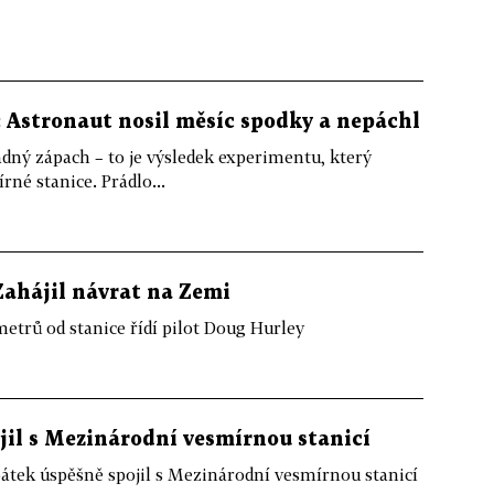
 Astronaut nosil měsíc spodky a nepáchl
ádný zápach – to je výsledek experimentu, který
né stanice. Prádlo...
Zahájil návrat na Zemi
etrů od stanice řídí pilot Doug Hurley
jil s Mezinárodní vesmírnou stanicí
átek úspěšně spojil s Mezinárodní vesmírnou stanicí