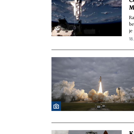
Č
M
Ra
be
je
18.
K