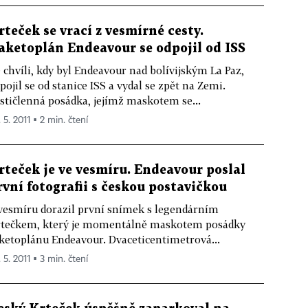
rteček se vrací z vesmírné cesty.
aketoplán Endeavour se odpojil od ISS
 chvíli, kdy byl Endeavour nad bolívijským La Paz,
pojil se od stanice ISS a vydal se zpět na Zemi.
stičlenná posádka, jejímž maskotem se...
 5. 2011 ▪ 2 min. čtení
rteček je ve vesmíru. Endeavour poslal
rvní fotografii s českou postavičkou
vesmíru dorazil první snímek s legendárním
tečkem, který je momentálně maskotem posádky
ketoplánu Endeavour. Dvaceticentimetrová...
 5. 2011 ▪ 3 min. čtení