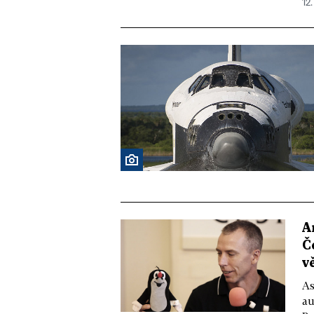
12.
A
Č
v
As
au