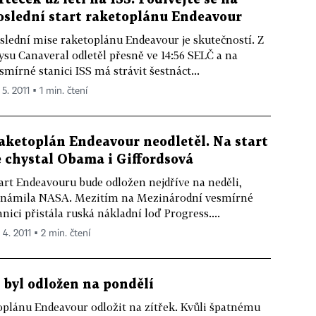
oslední start raketoplánu Endeavour
slední mise raketoplánu Endeavour je skutečností. Z
su Canaveral odletěl přesně ve 14:56 SELČ a na
smírné stanici ISS má strávit šestnáct...
 5. 2011 ▪ 1 min. čtení
aketoplán Endeavour neodletěl. Na start
e chystal Obama i Giffordsová
art Endeavouru bude odložen nejdříve na neděli,
námila NASA. Mezitím na Mezinárodní vesmírné
anici přistála ruská nákladní loď Progress....
 4. 2011 ▪ 2 min. čtení
 byl odložen na pondělí
oplánu Endeavour odložit na zítřek. Kvůli špatnému