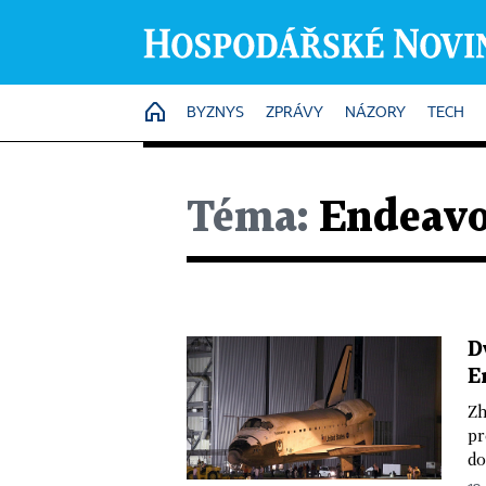
HOME
BYZNYS
ZPRÁVY
NÁZORY
TECH
Téma:
Endeav
D
E
Zh
pr
do