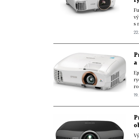
r
Fu
vý
s 
22.
P
a
Ep
ry
ro
19.
P
o
Vý