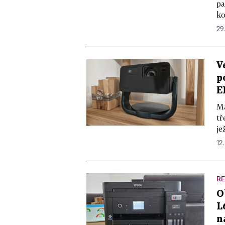
pa
ko
29
V
p
E
Ma
tř
je
12
R
O
L
n