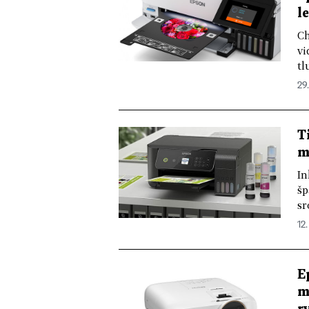
l
Ch
vi
tl
29.
T
m
In
šp
sr
12.
E
m