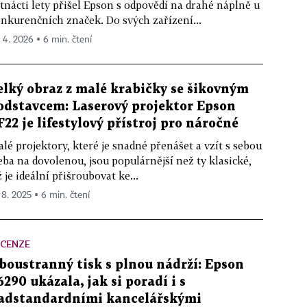
tnácti lety přišel Epson s odpovědí na drahé náplně u
nkurenčních značek. Do svých zařízení...
. 4. 2026 ▪ 6 min. čtení
elký obraz z malé krabičky se šikovným
odstavcem: Laserový projektor Epson
F22 je lifestylový přístroj pro náročné
lé projektory, které je snadné přenášet a vzít s sebou
eba na dovolenou, jsou populárnější než ty klasické,
ž je ideální přišroubovat ke...
. 8. 2025 ▪ 6 min. čtení
ECENZE
boustranný tisk s plnou nádrží: Epson
6290 ukázala, jak si poradí i s
adstandardními kancelářskými