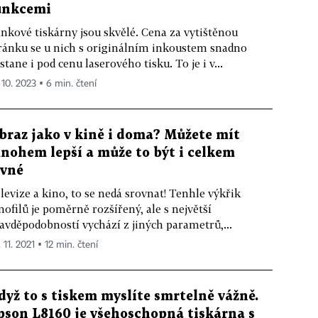
unkcemi
nkové tiskárny jsou skvělé. Cena za vytištěnou
ránku se u nich s originálním inkoustem snadno
stane i pod cenu laserového tisku. To je i v...
 10. 2023 ▪ 6 min. čtení
braz jako v kině i doma? Můžete mít
nohem lepší a může to být i celkem
evné
levize a kino, to se nedá srovnat! Tenhle výkřik
nofilů je poměrně rozšířený, ale s největší
avděpodobností vychází z jiných parametrů,...
 11. 2021 ▪ 12 min. čtení
dyž to s tiskem myslíte smrtelně vážně.
pson L8160 je všehoschopná tiskárna s