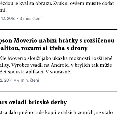
ězdou je kvalita obrazu. Zvuk si ovšem musíte dodat
mi.
 12. 2016 ▪ 3 min. čtení
pson Moverio nabízí hrátky s rozšířenou
ealitou, rozumí si třeba s drony
ýle Moverio slouží jako ukázka možností rozšířené
ality. Výrobce vsadil na Android, v brýlích tak může
žet spousta aplikací. V současné...
12. 2014 ▪ 4 min. čtení
ars ovládl britské derby
80 a dalo jméno řadě kopií v dalších zemích, se stalo