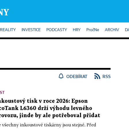
REALITY
INVESTICE
PODCASTY
HRY
PročNe
ARCHIV
D
ODEBÍRAT
RSS
ST
nkoustový tisk v roce 2026: Epson
coTank L6360 drží výhodu levného
rovozu, jinde by ale potřeboval přidat
 všechny inkoustové tiskárny jsou stejné. Před