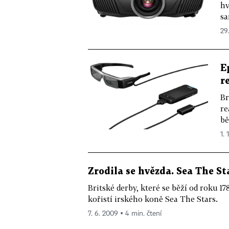
hv
sa
29.
E
r
Br
re
bě
1. 
Zrodila se hvězda. Sea The St
Britské derby, které se běží od roku 17
kořistí irského koně Sea The Stars.
7. 6. 2009 ▪ 4 min. čtení