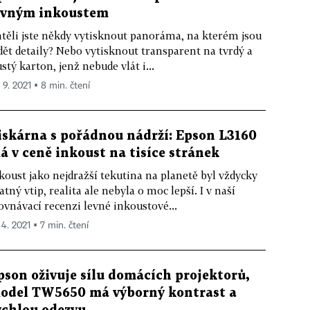
evným inkoustem
těli jste někdy vytisknout panoráma, na kterém jsou
dět detaily? Nebo vytisknout transparent na tvrdý a
ustý karton, jenž nebude vlát i...
 9. 2021 ▪ 8 min. čtení
iskárna s pořádnou nádrží: Epson L3160
á v ceně inkoust na tisíce stránek
koust jako nejdražší tekutina na planetě byl vždycky
atný vtip, realita ale nebyla o moc lepší. I v naší
ovnávací recenzi levné inkoustové...
 4. 2021 ▪ 7 min. čtení
pson oživuje sílu domácích projektorů,
odel TW5650 má výborný kontrast a