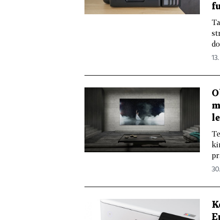
f
Ta
st
do
13.
O
m
l
Te
ki
pr
30.
K
E