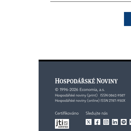
©
1996-2026
Economia, a.s.
Hospodářské noviny (print) ISSN 0862-9587
Hospodářské noviny (online) ISSN 2787-950X
Certifikováno
Sledujte nás