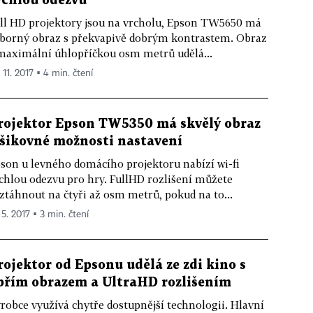
ychlou odezvu
ll HD projektory jsou na vrcholu, Epson TW5650 má
borný obraz s překvapivě dobrým kontrastem. Obraz
maximální úhlopříčkou osm metrů udělá...
 11. 2017 ▪ 4 min. čtení
rojektor Epson TW5350 má skvělý obraz
 šikovné možnosti nastavení
son u levného domácího projektoru nabízí wi-fi
chlou odezvu pro hry. FullHD rozlišení můžete
ztáhnout na čtyři až osm metrů, pokud na to...
 5. 2017 ▪ 3 min. čtení
rojektor od Epsonu udělá ze zdi kino s
břím obrazem a UltraHD rozlišením
robce využívá chytře dostupnější technologii. Hlavní