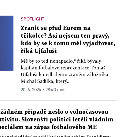
SPOTLIGHT
Zranit se před Eurem na
tříkolce? Asi nejsem ten pravý,
kdo by se k tomu měl vyjadřovat,
říká Ujfaluši
Mě by to teď nenapadlo,“ říká bývalý
kapitán fotbalové reprezentace Tomáš
Ujfaluši k nedbalému zranění záložníka
Michal Sadílka, který...
20. 6. 2024 ▪ 28:40 min.
 žádném případě nešlo o volnočasovou
ktivitu. Slovenští politici letěli vládním
peciálem na zápas fotbalového ME