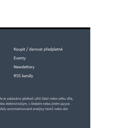
Koupit / darovat předplatné
Eventy
Newslettery
RSS kanály
je zakázáno jakékoli užití částí nebo celku díla,
bo elektronickým, v českém nebo jiném jazyce.
účely automatizované analýzy textů nebo dat