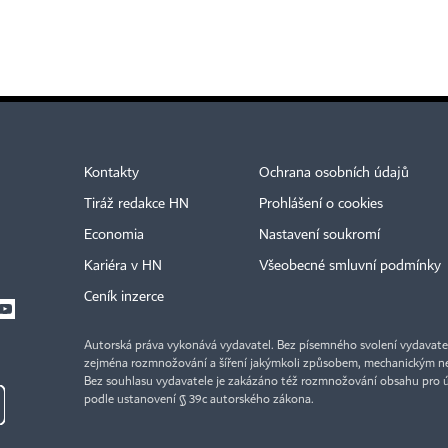
Kontakty
Ochrana osobních údajů
Tiráž redakce HN
Prohlášení o cookies
Economia
Nastavení soukromí
Kariéra v HN
Všeobecné smluvní podmínky
Ceník inzerce
Autorská práva vykonává vydavatel. Bez písemného svolení vydavatele 
zejména rozmnožování a šíření jakýmkoli způsobem, mechanickým ne
Bez souhlasu vydavatele je zakázáno též rozmnožování obsahu pro 
podle ustanovení § 39c autorského zákona.