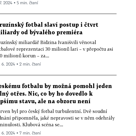
 7. 2024 ▪ 5 min. čtení
ruzínský fotbal slaví postup i čtvrt
iliardy od bývalého premiéra
uzínský miliardář Bidzina Ivanišvili věnoval
tbalové reprezentaci 30 milionů lari – v přepočtu asi
0 milionů korun – za...
. 6. 2024 ▪ 2 min. čtení
eskému fotbalu by možná pomohl jeden
ilný otřes. Nic, co by ho dovedlo k
epšímu stavu, ale na obzoru není
rven byl pro český fotbal turbulentní. Dvě soudní
dnání připomněla, jaké nepravosti se v něm odehrály
minulosti. Klubová scéna se...
. 6. 2024 ▪ 7 min. čtení