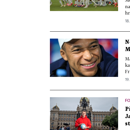
Sl
na
hr
18
N
M
Má
ka
Fr
19
FO
P
J
s