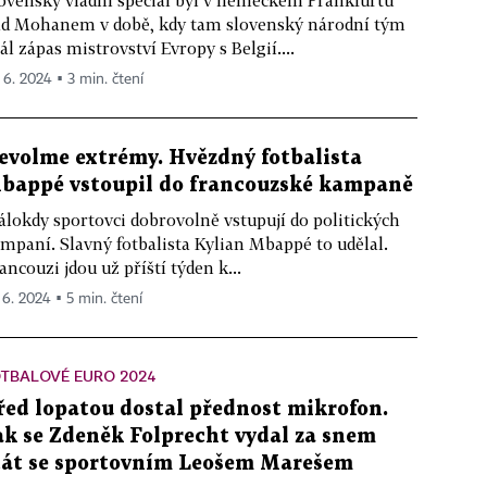
ovenský vládní speciál byl v německém Frankfurtu
d Mohanem v době, kdy tam slovenský národní tým
ál zápas mistrovství Evropy s Belgií....
. 6. 2024 ▪ 3 min. čtení
evolme extrémy. Hvězdný fotbalista
bappé vstoupil do francouzské kampaně
lokdy sportovci dobrovolně vstupují do politických
mpaní. Slavný fotbalista Kylian Mbappé to udělal.
ancouzi jdou už příští týden k...
. 6. 2024 ▪ 5 min. čtení
TBALOVÉ EURO 2024
řed lopatou dostal přednost mikrofon.
ak se Zdeněk Folprecht vydal za snem
tát se sportovním Leošem Marešem