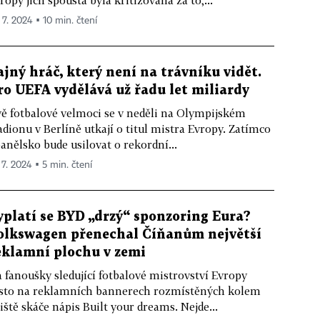
ropy jich spousta byla kritizována za to,...
 7. 2024 ▪ 10 min. čtení
ajný hráč, který není na trávníku vidět.
ro UEFA vydělává už řadu let miliardy
ě fotbalové velmoci se v neděli na Olympijském
adionu v Berlíně utkají o titul mistra Evropy. Zatímco
anělsko bude usilovat o rekordní...
 7. 2024 ▪ 5 min. čtení
yplatí se BYD „drzý“ sponzoring Eura?
olkswagen přenechal Číňanům největší
eklamní plochu v zemi
 fanoušky sledující fotbalové mistrovství Evropy
sto na reklamních bannerech rozmístěných kolem
iště skáče nápis Built your dreams. Nejde...