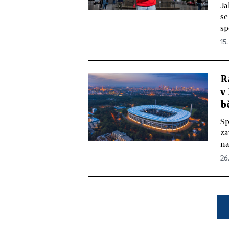
Ja
se
sp
15.
R
v
b
Sp
za
na
26