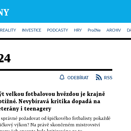
REALITY
INVESTICE
PODCASTY
HRY
PročNe
ARCHIV
D
24
ODEBÍRAT
RSS
ýt velkou fotbalovou hvězdou je krajně
btížné. Nevybíravá kritika dopadá na
eterány i teenagery
 správné požadovat od špičkového fotbalisty pokaždé
ičkový výkon? Na právě skončeném mistrovství