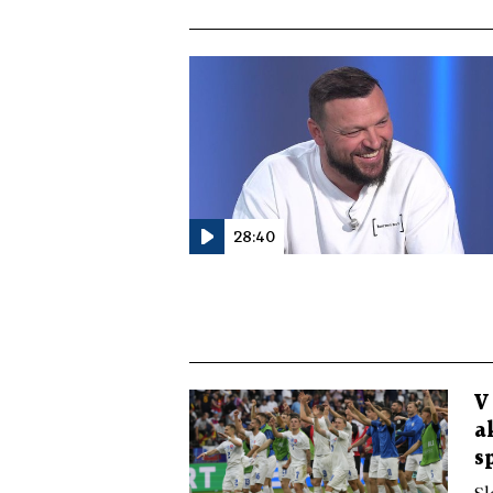
28:40
V
a
s