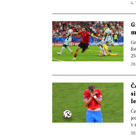
4.
G
m
Gr
fo
25
28
Č
s
l
Če
je
v 
28