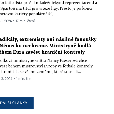
ko fotbalista prošel mládežnickými reprezentacemi a
 Spartou má titul pro vítěze ligy. Přesto je po konci
ortovní kariéry populárnější,...
 6. 2024 ▪ 17 min. čtení
adikály, extremisty ani násilné fanoušky
 Německu nechceme. Ministryně hodlá
ěhem Eura zavést hraniční kontroly
olková ministryně vnitra Nancy Faeserová chce
vést během mistrovství Evropy ve fotbale kontroly
 hranicích se všemi zeměmi, které sousedí...
. 3. 2024 ▪ 1 min. čtení
DALŠÍ ČLÁNKY