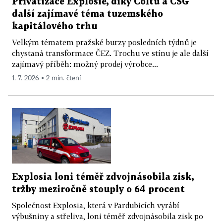
Privatizace Explosie, díky Coltu a CSG
další zajímavé téma tuzemského
kapitálového trhu
Velkým tématem pražské burzy posledních týdnů je
chystaná transformace ČEZ. Trochu ve stínu je ale další
zajímavý příběh: možný prodej výrobce...
1. 7. 2026 ▪ 2 min. čtení
Explosia loni téměř zdvojnásobila zisk,
tržby meziročně stouply o 64 procent
Společnost Explosia, která v Pardubicích vyrábí
výbušniny a střeliva, loni téměř zdvojnásobila zisk po