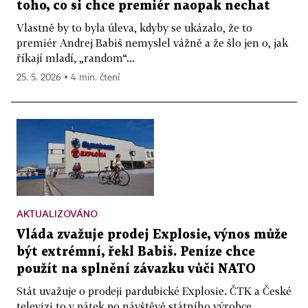
toho, co si chce premiér naopak nechat
Vlastně by to byla úleva, kdyby se ukázalo, že to
premiér Andrej Babiš nemyslel vážně a že šlo jen o, jak
říkají mladí, „random“...
25. 5. 2026 ▪ 4 min. čtení
AKTUALIZOVÁNO
Vláda zvažuje prodej Explosie, výnos může
být extrémní, řekl Babiš. Peníze chce
použít na splnění závazku vůči NATO
Stát uvažuje o prodeji pardubické Explosie. ČTK a České
televizi to v pátek po návštěvě státního výrobce