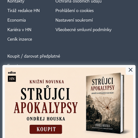
Kontakty
Ochrana osobních údajů
Tiráž redakce HN
Prohlášení o cookies
Economia
Nastavení soukromí
Kariéra v HN
Všeobecné smluvní podmínky
Ceník inzerce
Koupit / darovat předplatné
Eventy
×
Newslettery
RSS kanály
Autorská práva vykonává vydavatel. Bez písemného svolení vydavatele je
zakázáno jakékoli užití částí nebo celku díla, zejména rozmnožování a šíření
jakýmkoli způsobem, mechanickým nebo elektronickým, v českém nebo
jiném jazyce. Bez souhlasu vydavatele je zakázáno též rozmnožování
obsahu pro účely automatizované analýzy textů nebo dat
podle ustanovení § 39c autorského zákona.