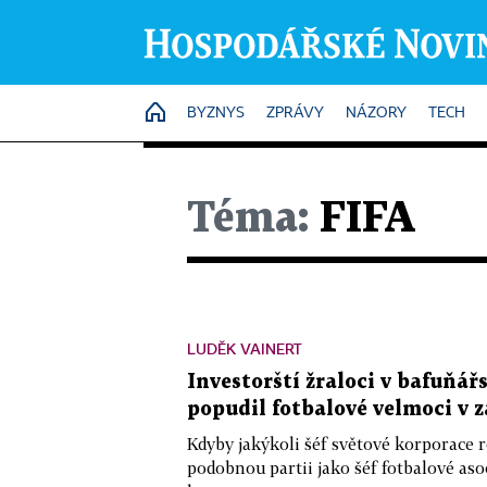
HOME
BYZNYS
ZPRÁVY
NÁZORY
TECH
Téma:
FIFA
LUDĚK VAINERT
Investorští žraloci v bafuňá
popudil fotbalové velmoci v
Kdyby jakýkoli šéf světové korporace 
podobnou partii jako šéf fotbalové aso