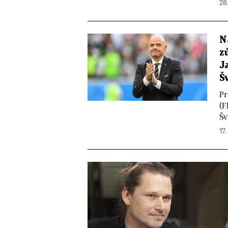
28
N
z
J
Š
Pr
(F
Šv
17.