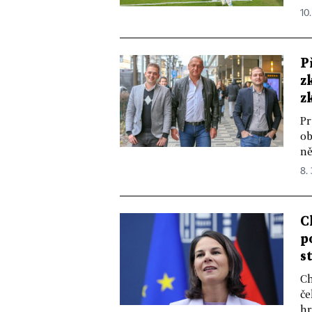
10
P
z
z
Pr
ob
ně
8.
C
p
s
Ch
če
hr