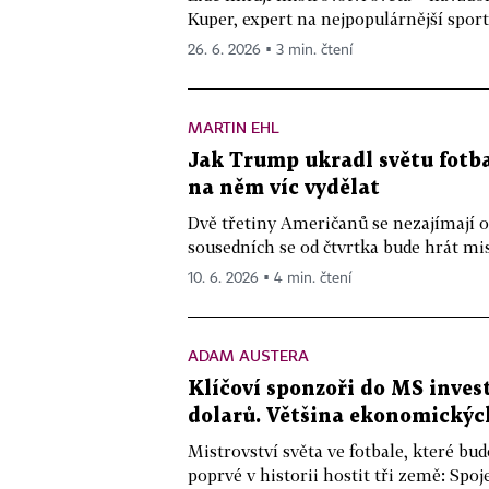
Kuper, expert na nejpopulárnější sport
26. 6. 2026 ▪ 3 min. čtení
MARTIN EHL
Jak Trump ukradl světu fot
na něm víc vydělat
Dvě třetiny Američanů se nezajímají o 
sousedních se od čtvrtka bude hrát mist
10. 6. 2026 ▪ 4 min. čtení
ADAM AUSTERA
Klíčoví sponzoři do MS inves
dolarů. Většina ekonomickýc
Mistrovství světa ve fotbale, které bu
poprvé v historii hostit tři země: Spo