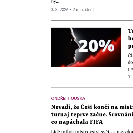
by...
3. 8. 2026 ▪ 2 min. čtení
T
b
p
Čl
do
po
31.
ONDŘEJ HOUSKA
Nevadí, že Češi končí na mist
turnaj teprve začne. Srovnán
co napáchala FIFA
Lidé milují mistrovství světa – navzdo