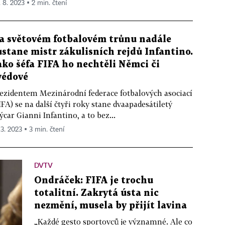
. 8. 2023 ▪ 2 min. čtení
a světovém fotbalovém trůnu nadále
ůstane mistr zákulisních rejdů Infantino.
ako šéfa FIFA ho nechtěli Němci či
védové
ezidentem Mezinárodní federace fotbalových asociací
IFA) se na další čtyři roky stane dvaapadesátiletý
ýcar Gianni Infantino, a to bez...
 3. 2023 ▪ 3 min. čtení
DVTV
Ondráček: FIFA je trochu
totalitní. Zakrytá ústa nic
nezmění, musela by přijít lavina
„Každé gesto sportovců je významné. Ale co