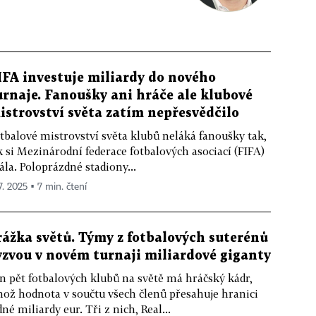
IFA investuje miliardy do nového
urnaje. Fanoušky ani hráče ale klubové
istrovství světa zatím nepřesvědčilo
tbalové mistrovství světa klubů neláká fanoušky tak,
k si Mezinárodní federace fotbalových asociací (FIFA)
ála. Poloprázdné stadiony...
7. 2025 ▪ 7 min. čtení
rážka světů. Týmy z fotbalových suterénů
yzvou v novém turnaji miliardové giganty
n pět fotbalových klubů na světě má hráčský kádr,
hož hodnota v součtu všech členů přesahuje hranici
dné miliardy eur. Tři z nich, Real...