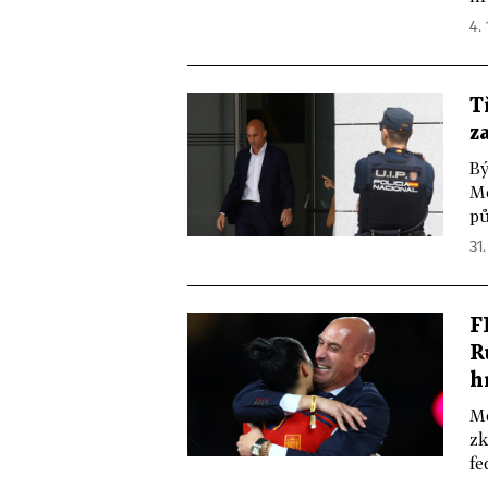
4. 
T
z
Bý
Me
pů
31.
F
R
h
Me
zk
fe