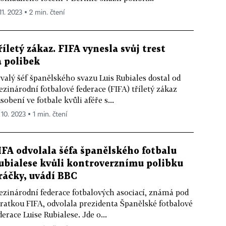
11. 2023 ▪ 2 min. čtení
říletý zákaz. FIFA vynesla svůj trest
a polibek
valý šéf španělského svazu Luis Rubiales dostal od
zinárodní fotbalové federace (FIFA) tříletý zákaz
sobení ve fotbale kvůli aféře s...
 10. 2023 ▪ 1 min. čtení
IFA odvolala šéfa španělského fotbalu
ubialese kvůli kontroverznímu polibku
ráčky, uvádí BBC
zinárodní federace fotbalových asociací, známá pod
ratkou FIFA, odvolala prezidenta Španělské fotbalové
derace Luise Rubialese. Jde o...