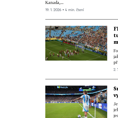
Kanada,...
19. 1. 2026 ▪ 4 min. čtení
F
t
m
Fo
ja
př
2. 
S
v
Je
je
je