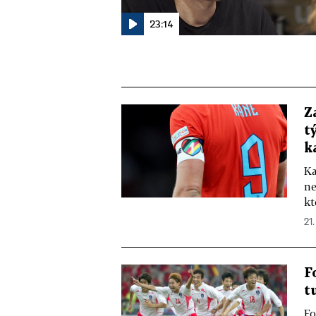
23:14
Z
t
k
Ka
ne
kt
21.
F
t
Fo