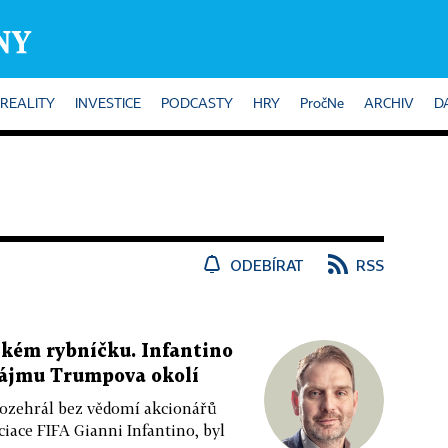
REALITY
INVESTICE
PODCASTY
HRY
PročNe
ARCHIV
D
ODEBÍRAT
RSS
řském rybníčku. Infantino
 zájmu Trumpova okolí
rozehrál bez vědomí akcionářů
ciace FIFA Gianni Infantino, byl