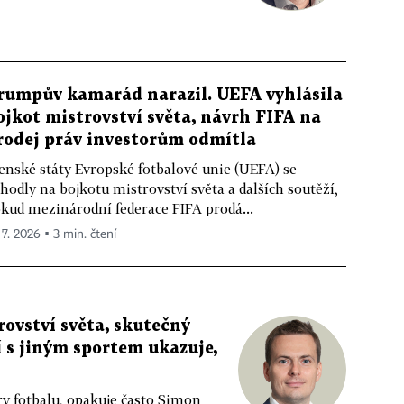
rumpův kamarád narazil. UEFA vyhlásila
ojkot mistrovství světa, návrh FIFA na
rodej práv investorům odmítla
enské státy Evropské fotbalové unie (UEFA) se
hodly na bojkotu mistrovství světa a dalších soutěží,
kud mezinárodní federace FIFA prodá...
 7. 2026 ▪ 3 min. čtení
rovství světa, skutečný
í s jiným sportem ukazuje,
ry fotbalu, opakuje často Simon