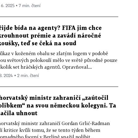
. 6. 2025 ▪ 7 min. čtení
řijde bída na agenty? FIFA jim chce
krouhnout prémie a zavádí náročné
koušky, teď se čeká na soud
ůkaz v koženém obalu se zlatým logem v podobě
ou světových polokoulí mělo ve světě původně pouze
kolik set hráčských agentů. Opravňoval...
 3. 2024 ▪ 2 min. čtení
horvatský ministr zahraničí „zaútočil
olibkem“ na svou německou kolegyni. Ta
tačila uhnout
orvatský ministr zahraničí Gordan Grlić-Radman
lí kritice kvůli tomu, že se tento týden během
omadného focení v Berlíně snažil políbit...