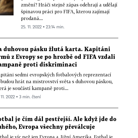
změní? Hráči stejně zápas odehrají a udělají
špinavou práci pro FIFA, kterou zajímají
prodaná...
25. 11. 2022 ▪ 23:14 min.
a duhovou pásku žlutá karta. Kapitáni
ýmů z Evropy se po hrozbě od FIFA vzdali
ampaně proti diskriminaci
pitáni sedmi evropských fotbalových reprezentací
budou hrát na mistrovství světa s duhovou páskou,
erá je součástí kampaně proti...
 11. 2022 ▪ 3 min. čtení
otbal je čím dál pestřejší. Ale když jde do
uhého, Evropa všechny převálcuje
tbal je víc než jen Evropa a Jižní Amerika. Fotbal je