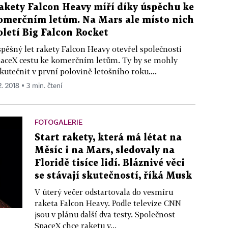
akety Falcon Heavy míří díky úspěchu ke
omerčním letům. Na Mars ale místo nich
oletí Big Falcon Rocket
pěšný let rakety Falcon Heavy otevřel společnosti
aceX cestu ke komerčním letům. Ty by se mohly
kutečnit v první polovině letošního roku....
2. 2018 ▪ 3 min. čtení
FOTOGALERIE
Start rakety, která má létat na
Měsíc i na Mars, sledovaly na
Floridě tisíce lidí. Bláznivé věci
se stávají skutečností, říká Musk
V úterý večer odstartovala do vesmíru
raketa Falcon Heavy. Podle televize CNN
jsou v plánu další dva testy. Společnost
SpaceX chce raketu v...