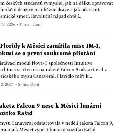
m českých studentů vymyslel, jak na dálku opravovat
funkční družice na oběžné dráze a jak odstranit
smické smetí. Revoluční nápad chtějí...
 12. 2024 ▪ 11 min. čtení
 Floridy k Měsíci zamířila mise IM-1,
okusí se o první soukromé přistání
istávací modul Nova-C společnosti Intuitive
chines ve čtvrtek na raketě Falcon 9 odstartoval z
oridského mysu Canaveral. Plavidlo míří k...
. 2. 2024 ▪ 2 min. čtení
aketa Falcon 9 nese k Měsíci lunární
ozítko Rašíd
mysu Canaveral odstartovala v neděli raketa Falcon 9,
erá má k Měsíci vynést lunární vozítko Rašíd