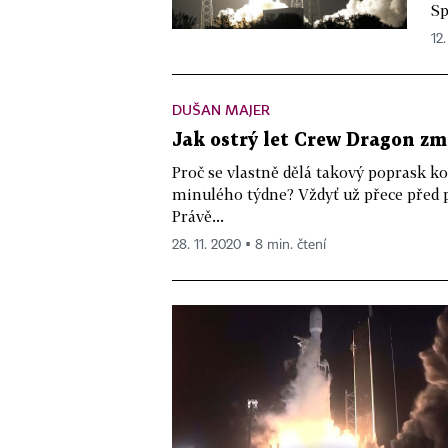
Sp
12.
DUŠAN MAJER
Jak ostrý let Crew Dragon z
Proč se vlastně dělá takový poprask k
minulého týdne? Vždyť už přece před p
Právě...
28. 11. 2020 ▪ 8 min. čtení