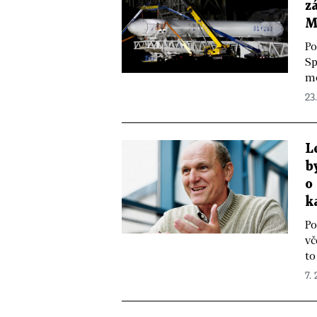
z
M
Po
Sp
mo
23.
L
b
o
k
Po
vč
to
7. 