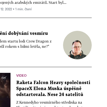
ojených arabských emirátů. Start byl...
 12. 2022 ▪ 1 min. čtení
mění dobývání vesmíru
olem startu lodi Crew Dragon z
ůl rokem s lidmi letěla, ne?"
VIDEO
Raketa Falcon Heavy společnosti
SpaceX Elona Muska úspěšně
odstartovala. Nese 24 satelitů
Z Kennedyho vesmírného střediska na