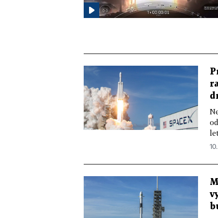
P
r
d
Ne
od
le
10.
M
v
b