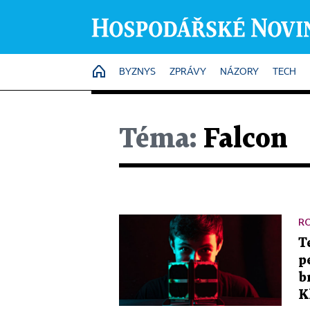
HOME
BYZNYS
ZPRÁVY
NÁZORY
TECH
Téma:
Falcon
R
T
p
b
K