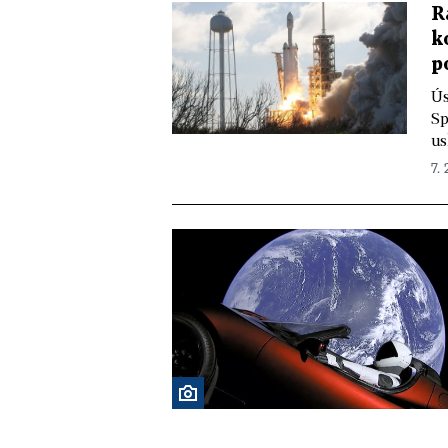
R
k
p
Ús
Sp
us
7. 