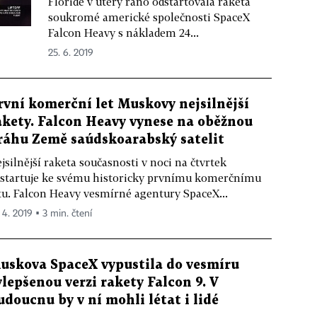
Floridě v úterý ráno odstartovala raketa
soukromé americké společnosti SpaceX
Falcon Heavy s nákladem 24...
25. 6. 2019
rvní komerční let Muskovy nejsilnější
akety. Falcon Heavy vynese na oběžnou
ráhu Země saúdskoarabský satelit
jsilnější raketa současnosti v noci na čtvrtek
startuje ke svému historicky prvnímu komerčnímu
tu. Falcon Heavy vesmírné agentury SpaceX...
 4. 2019 ▪ 3 min. čtení
uskova SpaceX vypustila do vesmíru
ylepšenou verzi rakety Falcon 9. V
udoucnu by v ní mohli létat i lidé