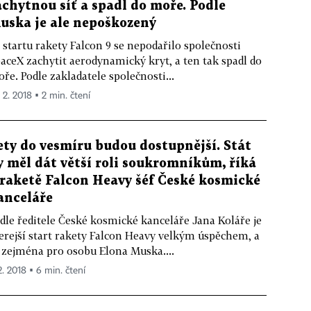
áchytnou síť a spadl do moře. Podle
uska je ale nepoškozený
 startu rakety Falcon 9 se nepodařilo společnosti
aceX zachytit aerodynamický kryt, a ten tak spadl do
ře. Podle zakladatele společnosti...
 2. 2018 ▪ 2 min. čtení
ety do vesmíru budou dostupnější. Stát
y měl dát větší roli soukromníkům, říká
 raketě Falcon Heavy šéf České kosmické
anceláře
dle ředitele České kosmické kanceláře Jana Koláře je
erejší start rakety Falcon Heavy velkým úspěchem, a
 zejména pro osobu Elona Muska....
2. 2018 ▪ 6 min. čtení