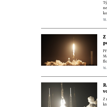
Tý
ne
ko
18.
Z
p
Př
Ma
fl
16
R
v
Z 
kt