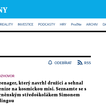
REALITY
INVESTICE
PODCASTY
HRY
PročNe
ARCHIV
D
ODEBÍRAT
RSS
OZHOVOR
eenager, který navrhl družici a sehnal
eníze na kosmickou misi. Seznamte se s
rněnským středoškolákem Simonem
lingou