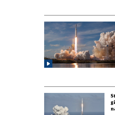
S
g
n