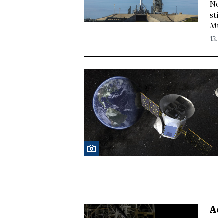
No
st
Mu
13.
A