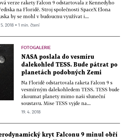
vá verze rakety Falcon 9 odstartovala z Kennedyho
řediska na Floridě. Stroj společnosti SpaceX Elona
ska by se mohl v budoucnu využívat i...
 5. 2018 ▪ 1 min. čtení
FOTOGALERIE
NASA poslala do vesmíru
dalekohled TESS. Bude pátrat po
planetách podobných Zemi
Na Floridě odstartovala raketa Falcon 9 s
vesmírným dalekohledem TESS. TESS bude
zkoumat planety mimo naši sluneční
soustavu. Mise TESS vyjde na...
19. 4. 2018
erodynamický kryt Falconu 9 minul obří