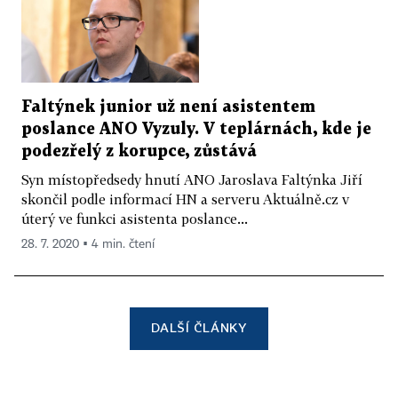
Faltýnek junior už není asistentem
poslance ANO Vyzuly. V teplárnách, kde je
podezřelý z korupce, zůstává
Syn místopředsedy hnutí ANO Jaroslava Faltýnka Jiří
skončil podle informací HN a serveru Aktuálně.cz v
úterý ve funkci asistenta poslance...
28. 7. 2020 ▪ 4 min. čtení
DALŠÍ ČLÁNKY