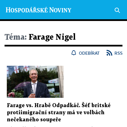
Téma:
Farage Nigel
ODEBÍRAT
RSS
Farage vs. Hrabě Odpadkáč. Šéf britské
protiimigrační strany má ve volbách
nečekaného soupeře