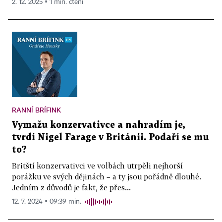
2. 12. 2025 ▪ 1 min. čtení
RANNÍ BRÍFINK
Vymažu konzervativce a nahradím je,
tvrdí Nigel Farage v Británii. Podaří se mu
to?
Britští konzervativci ve volbách utrpěli nejhorší
porážku ve svých dějinách – a ty jsou pořádně dlouhé.
Jedním z důvodů je fakt, že přes...
12. 7. 2024 ▪ 09:39 min.