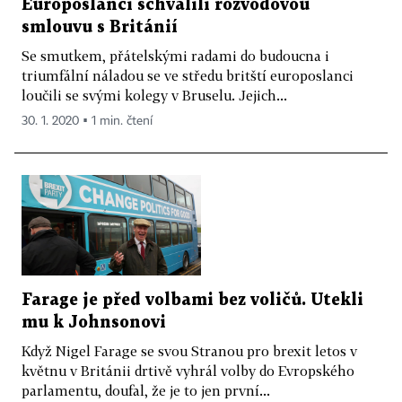
Europoslanci schválili rozvodovou
smlouvu s Británií
Se smutkem, přátelskými radami do budoucna i
triumfální náladou se ve středu britští europoslanci
loučili se svými kolegy v Bruselu. Jejich...
30. 1. 2020 ▪ 1 min. čtení
Farage je před volbami bez voličů. Utekli
mu k Johnsonovi
Když Nigel Farage se svou Stranou pro brexit letos v
květnu v Británii drtivě vyhrál volby do Evropského
parlamentu, doufal, že je to jen první...