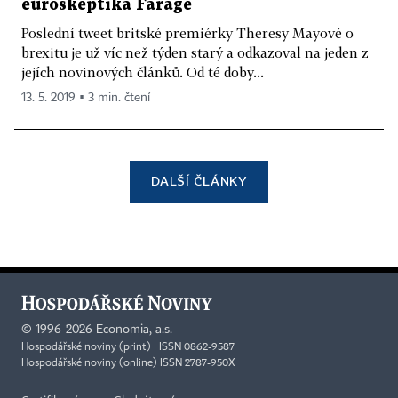
euroskeptika Farage
Poslední tweet britské premiérky Theresy Mayové o
brexitu je už víc než týden starý a odkazoval na jeden z
jejích novinových článků. Od té doby...
13. 5. 2019 ▪ 3 min. čtení
DALŠÍ ČLÁNKY
©
1996-2026
Economia, a.s.
Hospodářské noviny (print) ISSN 0862-9587
Hospodářské noviny (online) ISSN 2787-950X