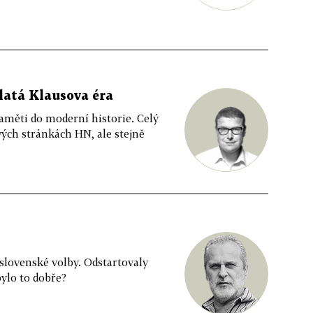
zlatá Klausova éra
paměti do moderní historie. Celý
ch stránkách HN, ale stejně
 slovenské volby. Odstartovaly
bylo to dobře?