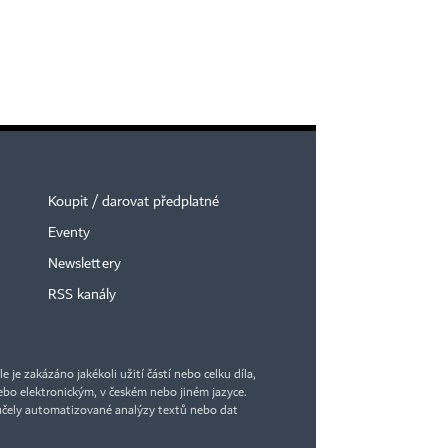
Koupit / darovat předplatné
Eventy
Newslettery
RSS kanály
je zakázáno jakékoli užití částí nebo celku díla,
bo elektronickým, v českém nebo jiném jazyce.
účely automatizované analýzy textů nebo dat