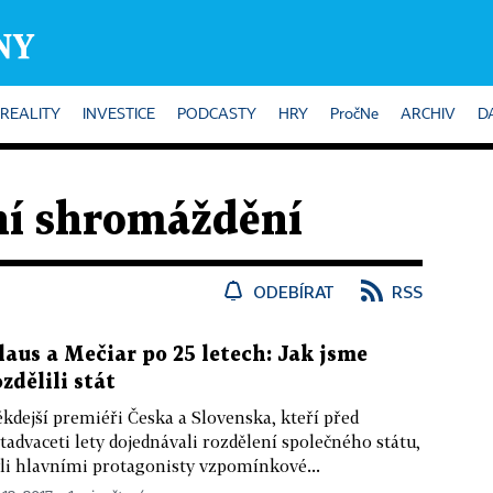
REALITY
INVESTICE
PODCASTY
HRY
PročNe
ARCHIV
D
ní shromáždění
ODEBÍRAT
RSS
laus a Mečiar po 25 letech: Jak jsme
ozdělili stát
kdejší premiéři Česka a Slovenska, kteří před
tadvaceti lety dojednávali rozdělení společného státu,
li hlavními protagonisty vzpomínkové...