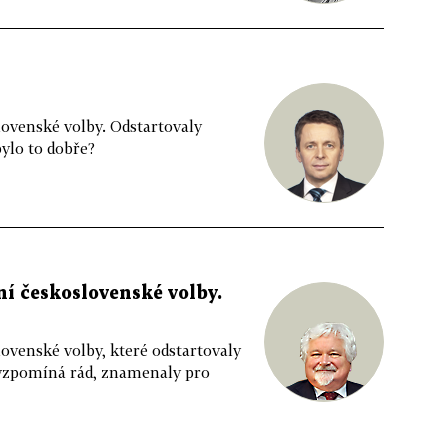
lovenské volby. Odstartovaly
bylo to dobře?
ní československé volby.
lovenské volby, které odstartovaly
nevzpomíná rád, znamenaly pro