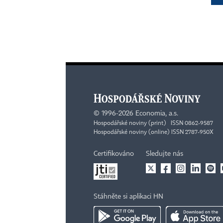
©
1996-2026
Economia, a.s.
Hospodářské noviny (print) ISSN 0862-9587
Hospodářské noviny (online) ISSN 2787-950X
Certifikováno
Sledujte nás
Stáhněte si aplikaci HN