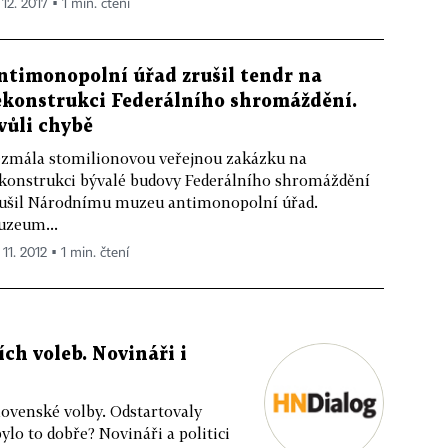
 12. 2017 ▪ 1 min. čtení
ntimonopolní úřad zrušil tendr na
ekonstrukci Federálního shromáždění.
vůli chybě
zmála stomilionovou veřejnou zakázku na
konstrukci bývalé budovy Federálního shromáždění
ušil Národnímu muzeu antimonopolní úřad.
zeum...
 11. 2012 ▪ 1 min. čtení
ích voleb. Novináři i
lovenské volby. Odstartovaly
ylo to dobře? Novináři a politici