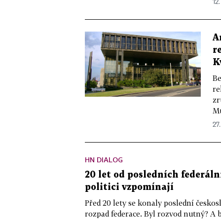
12.
A
r
K
Be
re
zr
Mu
27.
HN DIALOG
20 let od posledních federáln
politici vzpomínají
Před 20 lety se konaly poslední českos
rozpad federace. Byl rozvod nutný? A b