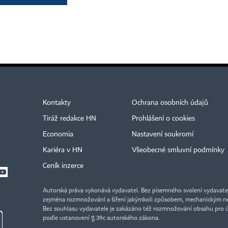
Kontakty
Ochrana osobních údajů
Tiráž redakce HN
Prohlášení o cookies
Economia
Nastavení soukromí
Kariéra v HN
Všeobecné smluvní podmínky
Ceník inzerce
Autorská práva vykonává vydavatel. Bez písemného svolení vydavatele 
zejména rozmnožování a šíření jakýmkoli způsobem, mechanickým ne
Bez souhlasu vydavatele je zakázáno též rozmnožování obsahu pro 
podle ustanovení § 39c autorského zákona.