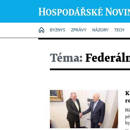
HOME
BYZNYS
ZPRÁVY
NÁZORY
TECH
Téma:
Federál
K
r
Ně
pě
by