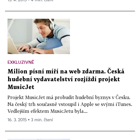
13. 4. 2015 ▪ 4 min. čtení
EXKLUZIVNĚ
Milion písní míří na web zdarma. Česká
hudební vydavatelství rozjíždí projekt
MusicJet
Projekt MusicJet má probudit hudební byznys v Česku.
Na český trh současně vstoupil i Apple se svými iTunes.
Vedlejším efektem MusicJetu byla...
16. 3. 2015 ▪ 3 min. čtení