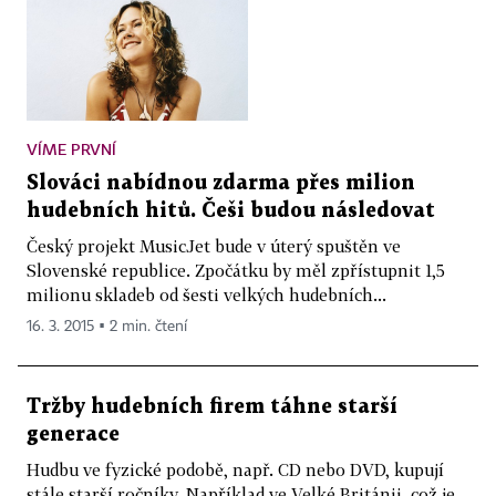
VÍME PRVNÍ
Slováci nabídnou zdarma přes milion
hudebních hitů. Češi budou následovat
Český projekt MusicJet bude v úterý spuštěn ve
Slovenské republice. Zpočátku by měl zpřístupnit 1,5
milionu skladeb od šesti velkých hudebních...
16. 3. 2015 ▪ 2 min. čtení
Tržby hudebních firem táhne starší
generace
Hudbu ve fyzické podobě, např. CD nebo DVD, kupují
stále starší ročníky. Například ve Velké Británii, což je