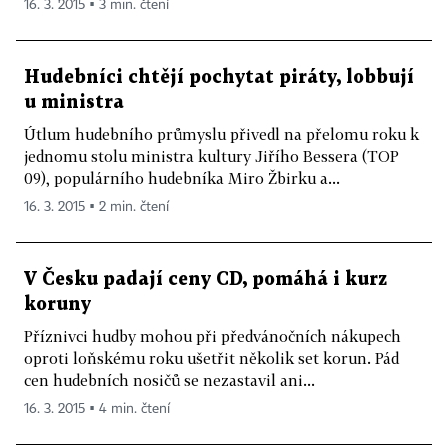
16. 3. 2015 ▪ 3 min. čtení
Hudebníci chtějí pochytat piráty, lobbují
u ministra
Útlum hudebního průmyslu přivedl na přelomu roku k
jednomu stolu ministra kultury Jiřího Bessera (TOP
09), populárního hudebníka Miro Žbirku a...
16. 3. 2015 ▪ 2 min. čtení
V Česku padají ceny CD, pomáhá i kurz
koruny
Příznivci hudby mohou při předvánočních nákupech
oproti loňskému roku ušetřit několik set korun. Pád
cen hudebních nosičů se nezastavil ani...
16. 3. 2015 ▪ 4 min. čtení