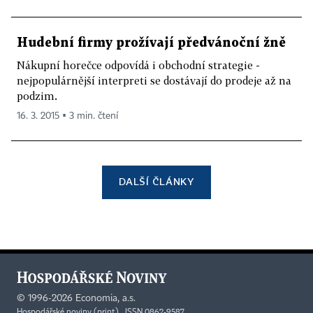
Hudební firmy prožívají předvánoční žně
Nákupní horečce odpovídá i obchodní strategie -
nejpopulárnější interpreti se dostávají do prodeje až na
podzim.
16. 3. 2015 ▪ 3 min. čtení
DALŠÍ ČLÁNKY
©
1996-2026
Economia, a.s.
Hospodářské noviny (print) ISSN 0862-9587