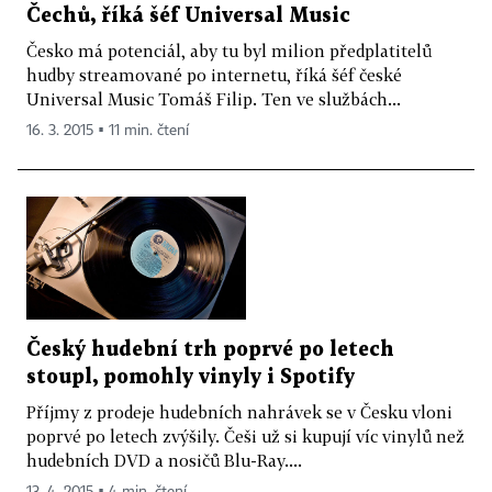
Čechů, říká šéf Universal Music
Česko má potenciál, aby tu byl milion předplatitelů
hudby streamované po internetu, říká šéf české
Universal Music Tomáš Filip. Ten ve službách...
16. 3. 2015 ▪ 11 min. čtení
Český hudební trh poprvé po letech
stoupl, pomohly vinyly i Spotify
Příjmy z prodeje hudebních nahrávek se v Česku vloni
poprvé po letech zvýšily. Češi už si kupují víc vinylů než
hudebních DVD a nosičů Blu-Ray....