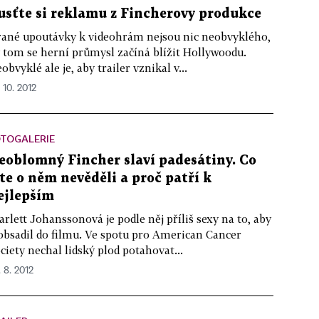
usťte si reklamu z Fincherovy produkce
ané upoutávky k videohrám nejsou nic neobvyklého,
v tom se herní průmysl začíná blížit Hollywoodu.
obvyklé ale je, aby trailer vznikal v...
 10. 2012
OTOGALERIE
eoblomný Fincher slaví padesátiny. Co
ste o něm nevěděli a proč patří k
ejlepším
arlett Johanssonová je podle něj příliš sexy na to, aby
 obsadil do filmu. Ve spotu pro American Cancer
ciety nechal lidský plod potahovat...
. 8. 2012