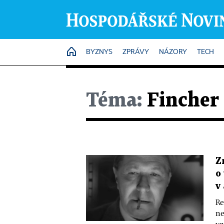
HOME
BYZNYS
ZPRÁVY
NÁZORY
TECH
Téma:
Fincher
Z
o
v
Re
ne