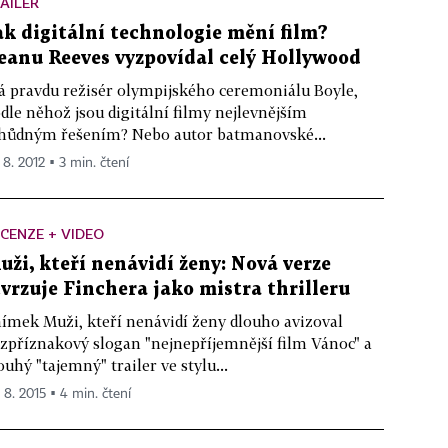
AILER
ak digitální technologie mění film?
eanu Reeves vyzpovídal celý Hollywood
 pravdu režisér olympijského ceremoniálu Boyle,
dle něhož jsou digitální filmy nejlevnějším
hůdným řešením? Nebo autor batmanovské...
 8. 2012 ▪ 3 min. čtení
CENZE + VIDEO
uži, kteří nenávidí ženy: Nová verze
tvrzuje Finchera jako mistra thrilleru
ímek Muži, kteří nenávidí ženy dlouho avizoval
zpříznakový slogan "nejnepříjemnější film Vánoc" a
ouhý "tajemný" trailer ve stylu...
. 8. 2015 ▪ 4 min. čtení