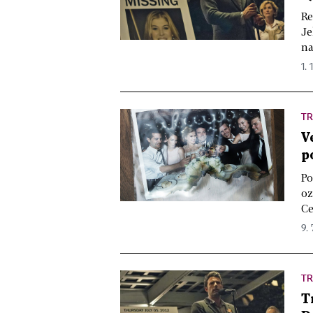
Re
Je
na
1. 
TR
V
p
Po
oz
Ce
9. 
TR
T