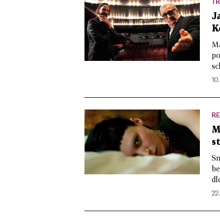
TR
J
K
Má
po
sc
10.
RE
M
s
Sn
be
dl
22