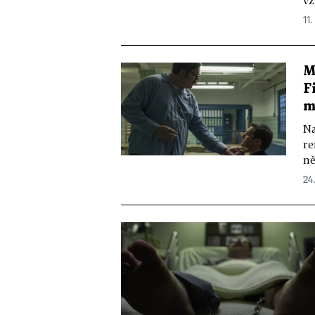
vz
11.
M
F
m
Na
re
ně
24