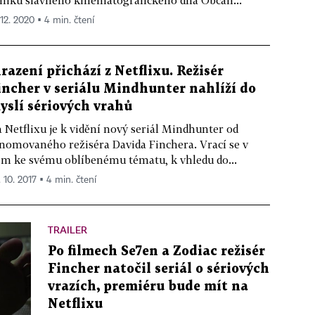
niku slavného kinematografického díla Občan...
 12. 2020 ▪ 4 min. čtení
razení přichází z Netflixu. Režisér
incher v seriálu Mindhunter nahlíží do
yslí sériových vrahů
 Netflixu je k vidění nový seriál Mindhunter od
nomovaného režiséra Davida Finchera. Vrací se v
m ke svému oblíbenému tématu, k vhledu do...
. 10. 2017 ▪ 4 min. čtení
TRAILER
Po filmech Se7en a Zodiac režisér
Fincher natočil seriál o sériových
vrazích, premiéru bude mít na
Netflixu