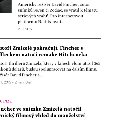
Americký režisér David Fincher, autor
snímků Se7en či Zodiac, se vrátil k tématu
sériových vrahů. Pro internetovou
platformu Netflix nyní...
2. 3. 2017
utoři Zmizelé pokračují. Fincher s
ffleckem natočí remake Hitchcocka
toři thrilleru Zmizelá, který v kinech vloni utržil 365
lionů dolarů, budou spolupracovat na dalším filmu.
žisér David Fincher a...
 1. 2015 ▪ 2 min. čtení
ECENZE
incher ve snímku Zmizelá natočil
ynický filmový vhled do manželství