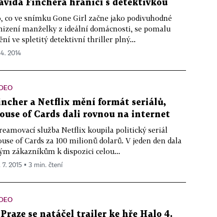
avida Finchera hraničí s detektivkou
, co ve snímku Gone Girl začne jako podivuhodné
izení manželky z ideální domácnosti, se pomalu
ní ve spletitý detektivní thriller plný...
 4. 2014
IDEO
incher a Netflix mění formát seriálů,
ouse of Cards dali rovnou na internet
reamovací služba Netflix koupila politický seriál
use of Cards za 100 milionů dolarů. V jeden den dala
ým zákazníkům k dispozici celou...
 7. 2015 ▪ 3 min. čtení
IDEO
 Praze se natáčel trailer ke hře Halo 4.