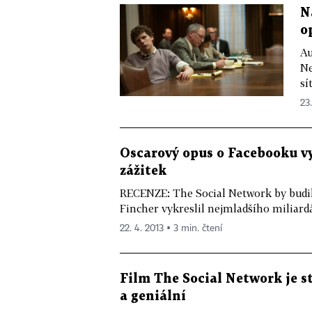
N
o
Au
Ne
sí
23.
Oscarový opus o Facebooku v
zážitek
RECENZE: The Social Network by budil
Fincher vykreslil nejmladšího miliardá
22. 4. 2013 ▪ 3 min. čtení
Film The Social Network je s
a geniální