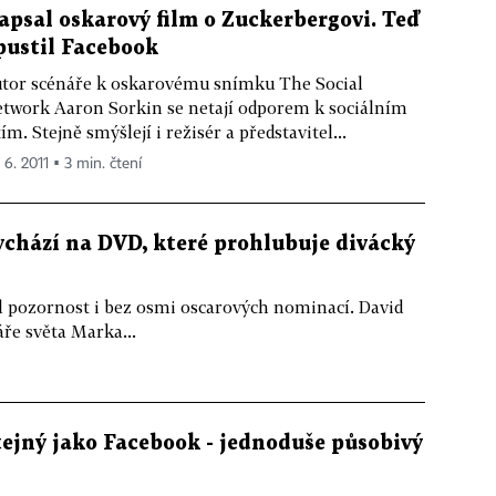
apsal oskarový film o Zuckerbergovi. Teď
pustil Facebook
tor scénáře k oskarovému snímku The Social
twork Aaron Sorkin se netají odporem k sociálním
tím. Stejně smýšlejí i režisér a představitel...
 6. 2011 ▪ 3 min. čtení
ychází na DVD, které prohlubuje divácký
 pozornost i bez osmi oscarových nominací. David
ře světa Marka...
tejný jako Facebook - jednoduše působivý