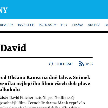
REALITY
INVESTICE
PODCASTY
HRY
PročNe
ARCHIV
D
 David
ODEBÍRAT
RSS
rod Občana Kanea na dně lahve. Snímek
 vzniku nejlepšího filmu všech dob plave
 alkoholu
žisér David Fincher natočil pro Netflix svůj
josobnější film. Černobílé drama Mank vypráví o