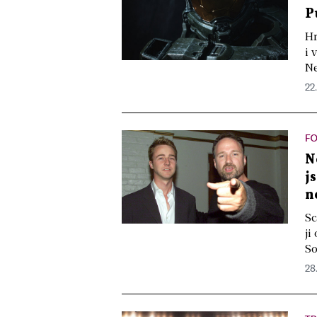
P
Hr
i 
Ne
22.
F
N
j
n
Sc
ji
So
28