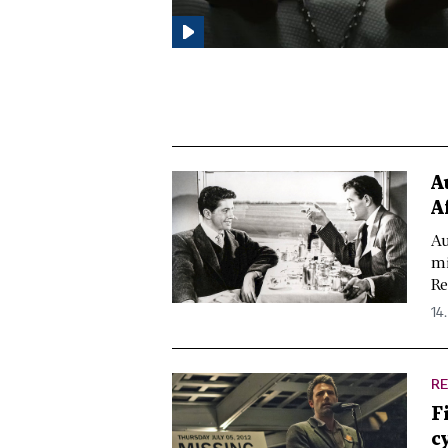
A
A
Au
mi
Re
14.
R
F
c