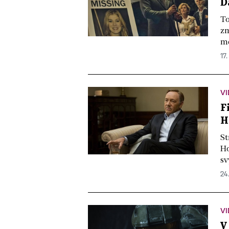
D
To
zm
mě
17.
V
F
H
St
Ho
sv
24.
V
V