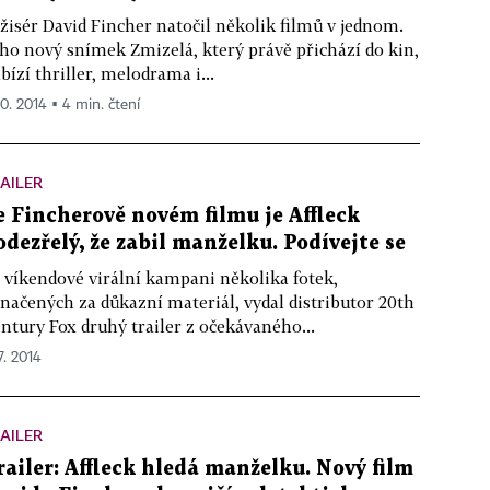
žisér David Fincher natočil několik filmů v jednom.
ho nový snímek Zmizelá, který právě přichází do kin,
bízí thriller, melodrama i...
10. 2014 ▪ 4 min. čtení
AILER
e Fincherově novém filmu je Affleck
odezřelý, že zabil manželku. Podívejte se
 víkendové virální kampani několika fotek,
načených za důkazní materiál, vydal distributor 20th
ntury Fox druhý trailer z očekávaného...
7. 2014
AILER
railer: Affleck hledá manželku. Nový film