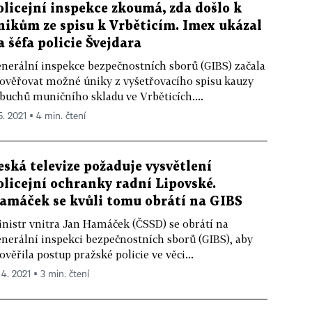
olicejní inspekce zkoumá, zda došlo k
nikům ze spisu k Vrběticím. Imex ukázal
a šéfa policie Švejdara
nerální inspekce bezpečnostních sborů (GIBS) začala
ověřovat možné úniky z vyšetřovacího spisu kauzy
buchů muničního skladu ve Vrběticích....
5. 2021 ▪ 4 min. čtení
eská televize požaduje vysvětlení
olicejní ochranky radní Lipovské.
amáček se kvůli tomu obrátí na GIBS
nistr vnitra Jan Hamáček (ČSSD) se obrátí na
nerální inspekci bezpečnostních sborů (GIBS), aby
ověřila postup pražské policie ve věci...
 4. 2021 ▪ 3 min. čtení