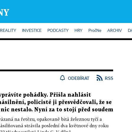
REALITY
INVESTICE
PODCASTY
HRY
PročNe
ARCHIV
D
ODEBÍRAT
RSS
yprávíte pohádky. Přišla nahlásit
násilnění, policisté ji přesvědčovali, že se
í nic nestalo. Nyní za to stojí před soudem
ázaná na řetězu, opakovaně bitá železnou tyčí a
ásilňovaná strávila poslední dva květnové dny roku