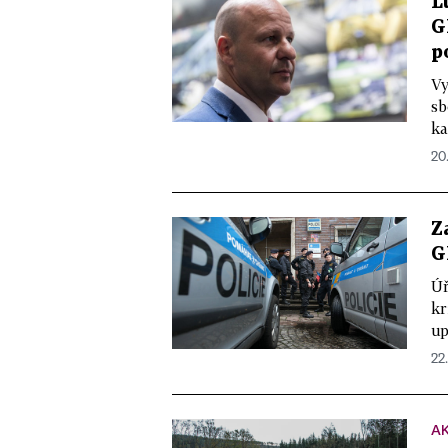
L
G
p
Vy
sb
ka
20
Z
G
Úř
kr
up
22
A