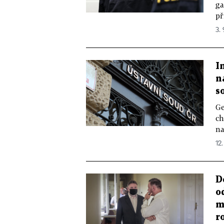
ga
př
3. 
I
n
s
Ge
ch
na
12.
D
o
m
r