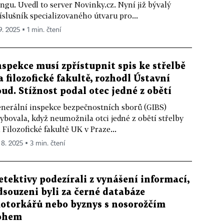
ngu. Uvedl to server Novinky.cz. Nyní již bývalý
íslušník specializovaného útvaru pro...
9. 2025 ▪ 1 min. čtení
nspekce musí zpřístupnit spis ke střelbě
a filozofické fakultě, rozhodl Ústavní
oud. Stížnost podal otec jedné z obětí
nerální inspekce bezpečnostních sborů (GIBS)
ybovala, když neumožnila otci jedné z obětí střelby
 Filozofické fakultě UK v Praze...
 8. 2025 ▪ 3 min. čtení
etektivy podezírali z vynášení informací,
dsouzeni byli za černé databáze
otorkářů nebo byznys s nosorožčím
ohem