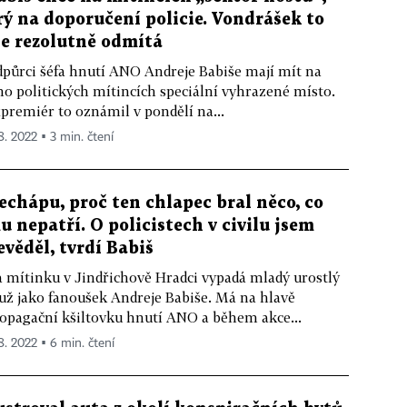
rý na doporučení policie. Vondrášek to
le rezolutně odmítá
půrci šéfa hnutí ANO Andreje Babiše mají mít na
ho politických mítincích speciální vyhrazené místo.
premiér to oznámil v pondělí na...
 8. 2022 ▪ 3 min. čtení
echápu, proč ten chlapec bral něco, co
u nepatří. O policistech v civilu jsem
evěděl, tvrdí Babiš
 mítinku v Jindřichově Hradci vypadá mladý urostlý
ž jako fanoušek Andreje Babiše. Má na hlavě
opagační kšiltovku hnutí ANO a během akce...
 8. 2022 ▪ 6 min. čtení