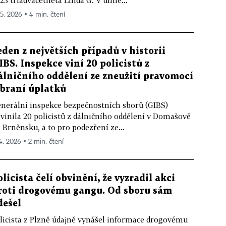
23 třiadvacetiletá Linda G. V dílně...
 5. 2026 ▪ 4 min. čtení
eden z největších případů v historii
IBS. Inspekce viní 20 policistů z
álničního oddělení ze zneužití pravomocí
 braní úplatků
nerální inspekce bezpečnostních sborů (GIBS)
vinila 20 policistů z dálničního oddělení v Domašově
 Brněnsku, a to pro podezření ze...
 4. 2026 ▪ 2 min. čtení
olicista čelí obvinění, že vyzradil akci
roti drogovému gangu. Od sboru sám
dešel
licista z Plzně údajně vynášel informace drogovému