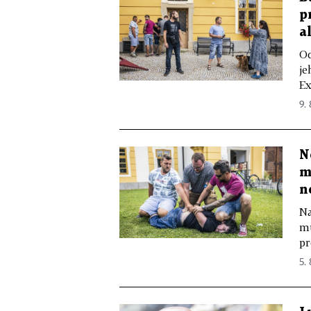
p
a
Od
je
Ex
9.
N
m
n
Na
mu
pr
5.