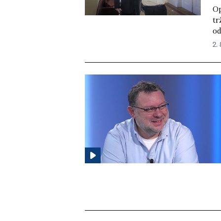
Op
tr
od
2.