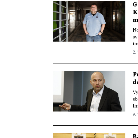
G
K
m
No
sv
in
2. 
P
d
Vy
sb
In
9. 
B