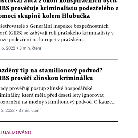
ustroval auta z okolí konspiračních bytů.
IBS prověřuje kriminalistu podezřelého z
omoci skupině kolem Hlubučka
šetřovatelé z Generální inspekce bezpečnostních
orů (GIBS) se zabývají rolí pražského kriminalisty v
uze podezření na korupci v pražském...
. 6. 2022 ▪ 3 min. čtení
azděný tip na stamilionový podvod?
IBS prověří zlínskou kriminálku
ady prověřují postup zlínské hospodářské
iminálky, která měla před deseti lety ignorovat
ozornění na možný stamilionový podvod. O kauze...
. 2. 2022 ▪ 3 min. čtení
KTUALIZOVÁNO