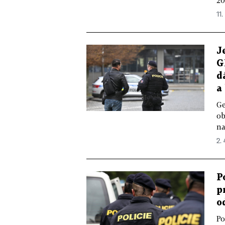
20
11.
J
G
d
a
Ge
ob
na
2.
P
p
o
Po