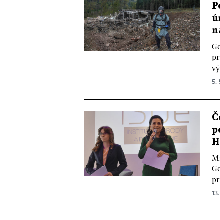
P
ú
n
Ge
pr
vý
5. 
Č
p
H
Mi
Ge
pr
13.