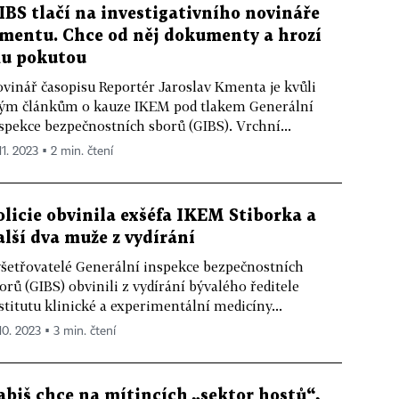
IBS tlačí na investigativního novináře
mentu. Chce od něj dokumenty a hrozí
u pokutou
vinář časopisu Reportér Jaroslav Kmenta je kvůli
ým článkům o kauze IKEM pod tlakem Generální
spekce bezpečnostních sborů (GIBS). Vrchní...
11. 2023 ▪ 2 min. čtení
olicie obvinila exšéfa IKEM Stiborka a
alší dva muže z vydírání
šetřovatelé Generální inspekce bezpečnostních
orů (GIBS) obvinili z vydírání bývalého ředitele
stitutu klinické a experimentální medicíny...
10. 2023 ▪ 3 min. čtení
abiš chce na mítincích „sektor hostů“,