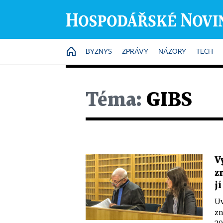
HOME
BYZNYS
ZPRÁVY
NÁZORY
TECH
Téma:
GIBS
V
z
j
Uv
zn