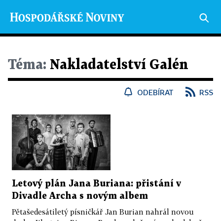
Téma:
Nakladatelství Galén
ODEBÍRAT
RSS
Letový plán Jana Buriana: přistání v
Divadle Archa s novým albem
Pětašedesátiletý písničkář Jan Burian nahrál novou