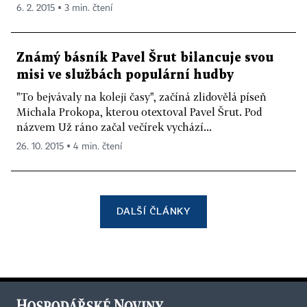
6. 2. 2015 ▪ 3 min. čtení
Známý básník Pavel Šrut bilancuje svou
misi ve službách populární hudby
"To bejvávaly na koleji časy", začíná zlidovělá píseň
Michala Prokopa, kterou otextoval Pavel Šrut. Pod
názvem Už ráno začal večírek vychází...
26. 10. 2015 ▪ 4 min. čtení
DALŠÍ ČLÁNKY