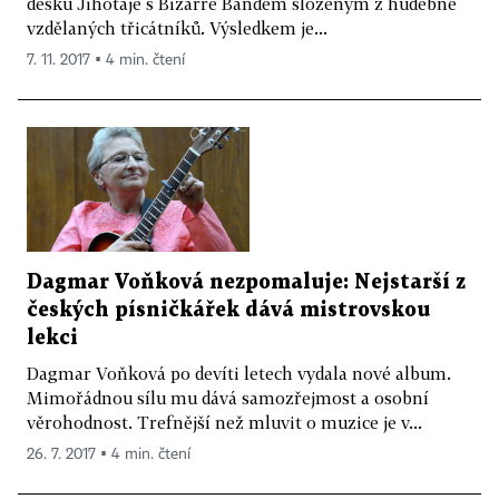
desku Jihotaje s Bizarre Bandem složeným z hudebně
vzdělaných třicátníků. Výsledkem je...
7. 11. 2017 ▪ 4 min. čtení
Dagmar Voňková nezpomaluje: Nejstarší z
českých písničkářek dává mistrovskou
lekci
Dagmar Voňková po devíti letech vydala nové album.
Mimořádnou sílu mu dává samozřejmost a osobní
věrohodnost. Trefnější než mluvit o muzice je v...
26. 7. 2017 ▪ 4 min. čtení