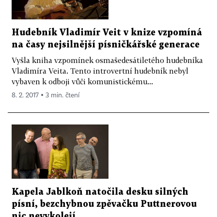
Hudebník Vladimír Veit v knize vzpomíná
na časy nejsilnější písničkářské generace
Vyšla kniha vzpomínek osmašedesátiletého hudebníka
Vladimíra Veita. Tento introvertní hudebník nebyl
vybaven k odboji vůči komunistickému...
8. 2. 2017 ▪ 3 min. čtení
Kapela Jablkoň natočila desku silných
písní, bezchybnou zpěvačku Puttnerovou
nic nevykolejí