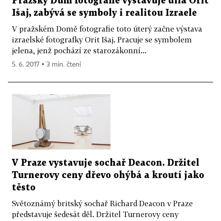
Pražský Dům fotografie vystavuje díla Orit
Išaj, zabývá se symboly i realitou Izraele
V pražském Domě fotografie toto úterý začne výstava
izraelské fotografky Orit Išaj. Pracuje se symbolem
jelena, jenž pochází ze starozákonní...
5. 6. 2017 ▪ 3 min. čtení
V Praze vystavuje sochař Deacon. Držitel
Turnerovy ceny dřevo ohýbá a kroutí jako
těsto
Světoznámý britský sochař Richard Deacon v Praze
představuje šedesát děl. Držitel Turnerovy ceny