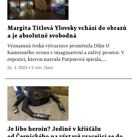
Margita Titlová Ylovsky vchází do obrazů
a je absolutně svobodná
Významná česká výtvarnice proměnila Dům U
Kamenného zvonu v imaginativní a zářivý prostor. V
expozici, kterou nazvala Purpurová spirála,...
24. 3. 2023 ▪ 2 min. čtení
Je libo heroin? Jedině v křišťálu
od Černického na výstavě vracející se do