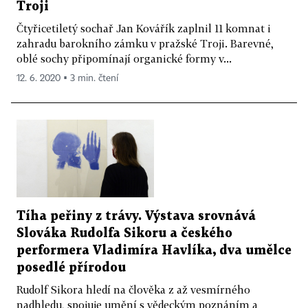
Troji
Čtyřicetiletý sochař Jan Kovářík zaplnil 11 komnat i
zahradu barokního zámku v pražské Troji. Barevné,
oblé sochy připomínají organické formy v...
12. 6. 2020 ▪ 3 min. čtení
Tíha peřiny z trávy. Výstava srovnává
Slováka Rudolfa Sikoru a českého
performera Vladimíra Havlíka, dva umělce
posedlé přírodou
Rudolf Sikora hledí na člověka z až vesmírného
nadhledu, spojuje umění s vědeckým poznáním a